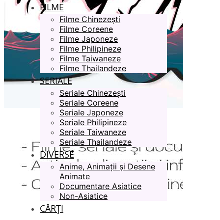
FILME
Filme Chinezești
Filme Coreene
Filme Japoneze
Filme Philipineze
Filme Taiwaneze
Filme Thailandeze
SERIALE
Seriale Chinezești
Seriale Coreene
Seriale Japoneze
Seriale Philipineze
Seriale Taiwaneze
Seriale Thailandeze
DIVERSE
Anime, Animații și Desene
Animate
Documentare Asiatice
Non-Asiatice
CĂRȚI