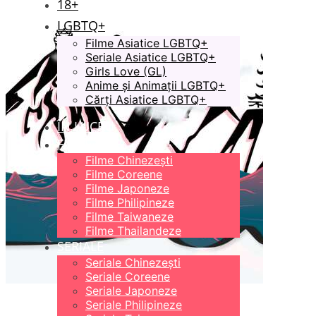
18+
LGBTQ+
Filme Asiatice LGBTQ+
Seriale Asiatice LGBTQ+
Girls Love (GL)
Anime și Animații LGBTQ+
Cărți Asiatice LGBTQ+
ÎN LUCRU
FILME
Filme Chinezești
Filme Coreene
Filme Japoneze
Filme Philipineze
Filme Taiwaneze
Filme Thailandeze
SERIALE
Seriale Chinezești
Seriale Coreene
Seriale Japoneze
Seriale Philipineze