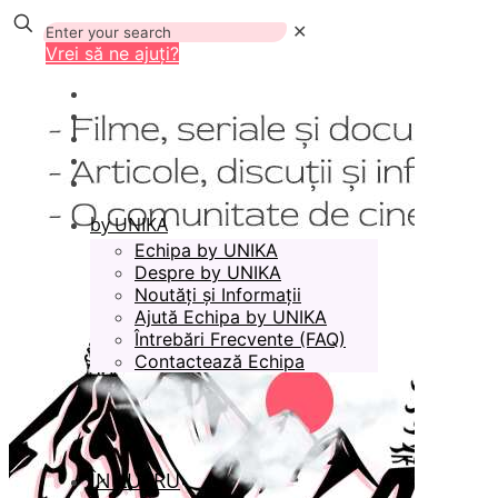
✕
Vrei să ne ajuți?
by UNIKA
Echipa by UNIKA
Despre by UNIKA
Noutăți și Informații
Ajută Echipa by UNIKA
Întrebări Frecvente (FAQ)
Contactează Echipa
ÎN LUCRU