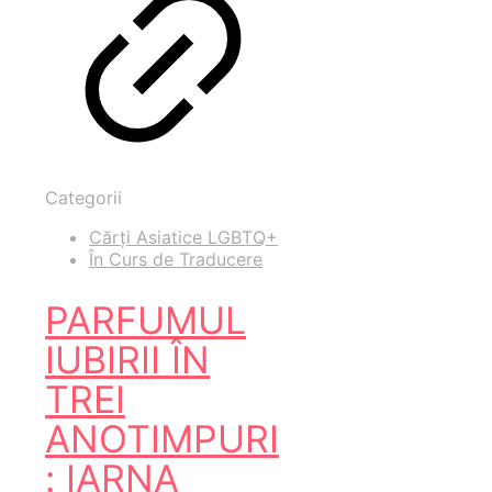
Categorii
Cărți Asiatice LGBTQ+
În Curs de Traducere
PARFUMUL
IUBIRII ÎN
TREI
ANOTIMPURI
: IARNA