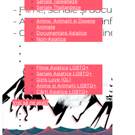
Seriale Taiwaneze
Seriale Thailandeze
DIVERSE
Anime, Animații și Desene
Animate
Documentare Asiatice
Non-Asiatice
CĂRȚI
18+
LGBTQ+
Filme Asiatice LGBTQ+
Seriale Asiatice LGBTQ+
Girls Love (GL)
Anime și Animații LGBTQ+
Cărți Asiatice LGBTQ+
Vrei să ne ajuți?