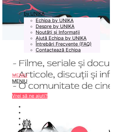
by UNIKA
Echipa by UNIKA
Despre by UNIKA
Noutăți și Informații
Ajută Echipa by UNIKA
Întrebări Frecvente (FAQ)
Contactează Echipa
MENIU
MENIU
Vrei să ne ajuți?