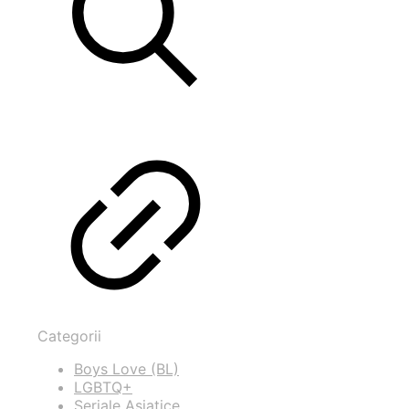
Categorii
Boys Love (BL)
LGBTQ+
Seriale Asiatice