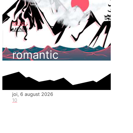
MENIU
MENIU
romantic
joi, 6 august 2026
10