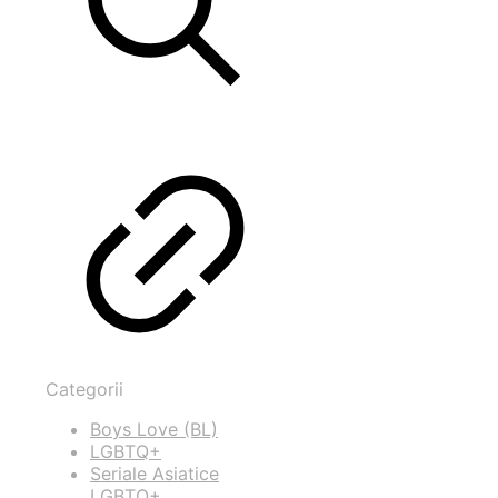
Categorii
Boys Love (BL)
LGBTQ+
Seriale Asiatice
LGBTQ+