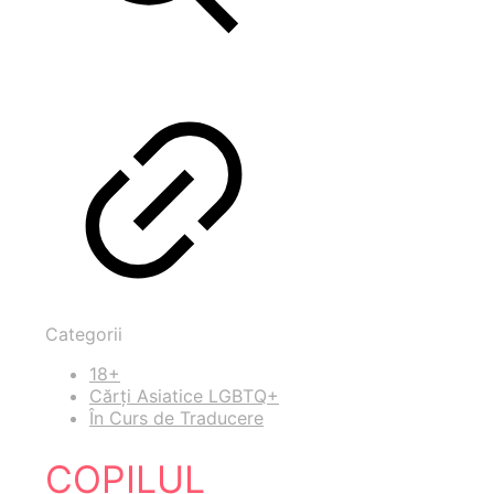
Categorii
18+
Cărți Asiatice LGBTQ+
În Curs de Traducere
COPILUL