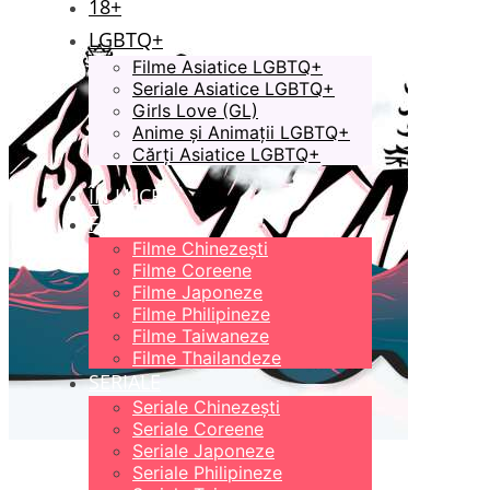
18+
LGBTQ+
Filme Asiatice LGBTQ+
Seriale Asiatice LGBTQ+
Girls Love (GL)
Anime și Animații LGBTQ+
Cărți Asiatice LGBTQ+
ÎN LUCRU
FILME
Filme Chinezești
Filme Coreene
Filme Japoneze
Filme Philipineze
Filme Taiwaneze
Filme Thailandeze
SERIALE
Seriale Chinezești
Seriale Coreene
Seriale Japoneze
Seriale Philipineze