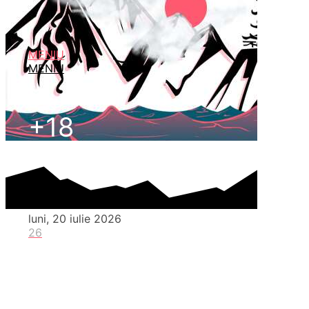
MENIU
MENIU
+18
luni, 20 iulie 2026
26