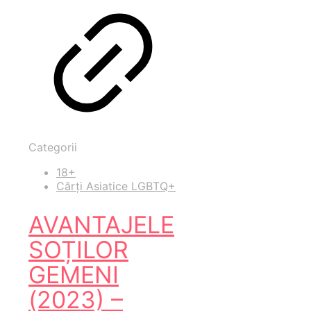
Categorii
18+
Cărți Asiatice LGBTQ+
AVANTAJELE
SOȚILOR
GEMENI
(2023) –