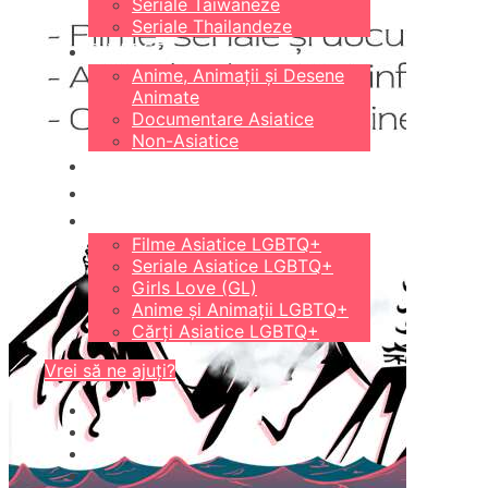
Seriale Taiwaneze
Seriale Thailandeze
DIVERSE
Anime, Animații și Desene
Animate
Documentare Asiatice
Non-Asiatice
CĂRȚI
18+
LGBTQ+
Filme Asiatice LGBTQ+
Seriale Asiatice LGBTQ+
Girls Love (GL)
Anime și Animații LGBTQ+
Cărți Asiatice LGBTQ+
Vrei să ne ajuți?