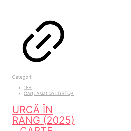
Categorii
18+
Cărți Asiatice LGBTQ+
URCĂ ÎN
RANG (2025)
– CARTE