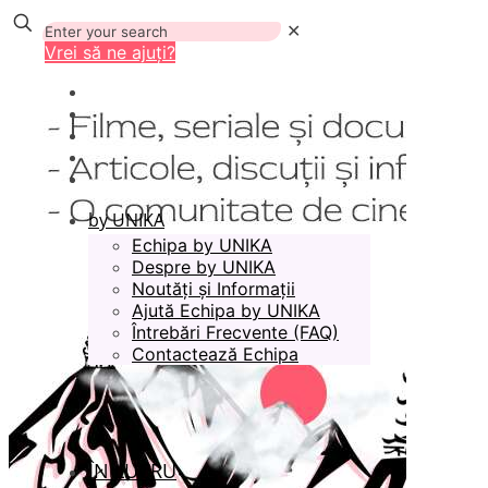
✕
Vrei să ne ajuți?
by UNIKA
Echipa by UNIKA
Despre by UNIKA
Noutăți și Informații
Ajută Echipa by UNIKA
Întrebări Frecvente (FAQ)
Contactează Echipa
ÎN LUCRU