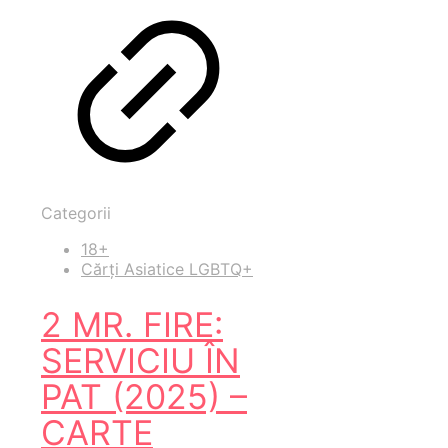
Categorii
18+
Cărți Asiatice LGBTQ+
2 MR. FIRE:
SERVICIU ÎN
PAT (2025) –
CARTE