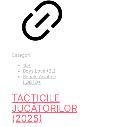
Categorii
18+
Boys Love (BL)
Seriale Asiatice
LGBTQ+
TACTICILE
JUCĂTORILOR
(2025)