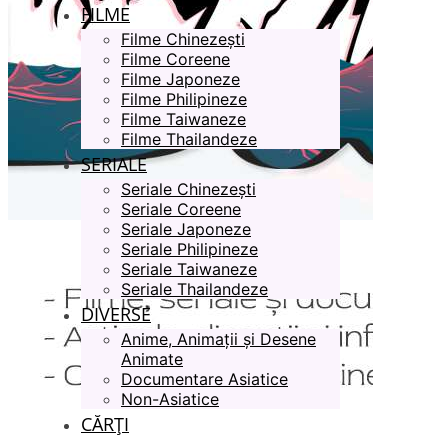
FILME
Filme Chinezești
Filme Coreene
Filme Japoneze
Filme Philipineze
Filme Taiwaneze
Filme Thailandeze
SERIALE
Seriale Chinezești
Seriale Coreene
Seriale Japoneze
Seriale Philipineze
Seriale Taiwaneze
Seriale Thailandeze
DIVERSE
Anime, Animații și Desene
Animate
Documentare Asiatice
Non-Asiatice
CĂRȚI