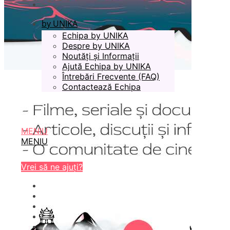
by UNIKA
Echipa by UNIKA
Despre by UNIKA
Noutăți și Informații
Ajută Echipa by UNIKA
Întrebări Frecvente (FAQ)
Contactează Echipa
MENIU
MENIU
Vrei să ne ajuți?