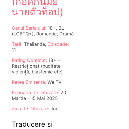
(กอดกันมั้ย
นายตัวท็อป)
Genul Serialului:
18+, BL
(LGBTQ+), Romantic, Dramă
Țară:
Thailanda,
Episoade:
11
Rating Conținut:
18+ -
Restricționat (nuditate,
violență, blasfemie etc)
Rețea Emitentă:
We TV
Perioada de Difuzare:
20
Martie - 15 Mai 2025
Ziua de Difuzare:
Joi
Traducere și