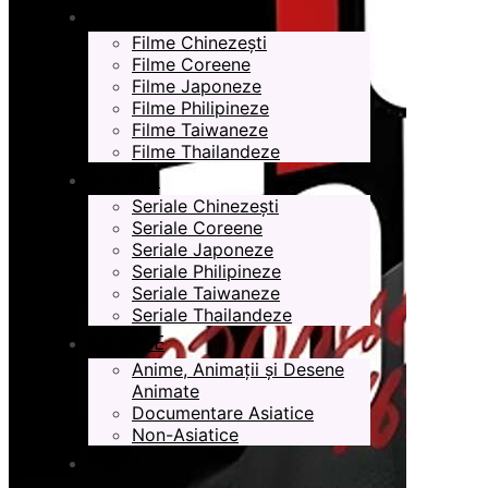
FILME
Filme Chinezești
Filme Coreene
Filme Japoneze
Filme Philipineze
Filme Taiwaneze
Filme Thailandeze
SERIALE
Seriale Chinezești
Seriale Coreene
Seriale Japoneze
Seriale Philipineze
Seriale Taiwaneze
Seriale Thailandeze
DIVERSE
Anime, Animații și Desene
Animate
Documentare Asiatice
Non-Asiatice
CĂRȚI