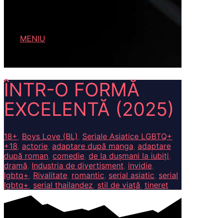
MENIU
MENIU
ÎNTR-O FORMĂ
EXCELENTĂ (2025)
18+
,
Boys Love (BL)
,
Seriale Asiatice LGBTQ+
+18
,
actorie
,
adaptare după manga
,
adaptare
după roman
,
comedie
,
de la dușmani la iubiți
,
dramă
,
Industria de divertisment
,
invidie
,
lgbtq+
,
Rivalitate
,
romantic
,
serial asiatic
,
serial
lgbtq+
,
serial thailandez
,
stil de viață
,
tineret