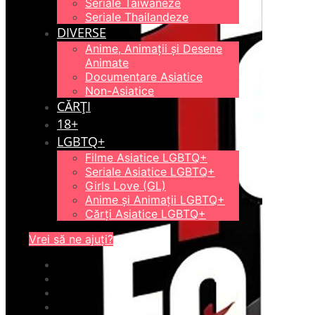
Seriale Taiwaneze
Seriale Thailandeze
DIVERSE
Anime, Animații și Desene
Animate
Documentare Asiatice
Non-Asiatice
CĂRȚI
18+
LGBTQ+
Filme Asiatice LGBTQ+
Seriale Asiatice LGBTQ+
Girls Love (GL)
Anime și Animații LGBTQ+
Cărți Asiatice LGBTQ+
Vrei să ne ajuți?