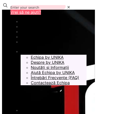
✕
Vrei să ne ajuți?
by UNIKA
Echipa by UNIKA
Despre by UNIKA
Noutăți și Informații
Ajută Echipa by UNIKA
Întrebări Frecvente (FAQ)
Contactează Echipa
ÎN LUCRU