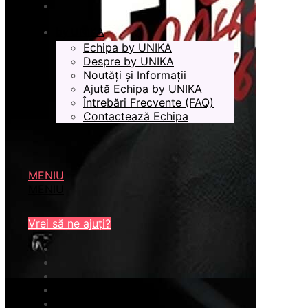
by UNIKA
Echipa by UNIKA
Despre by UNIKA
Noutăți și Informații
Ajută Echipa by UNIKA
Întrebări Frecvente (FAQ)
Contactează Echipa
MENIU
MENIU
Vrei să ne ajuți?