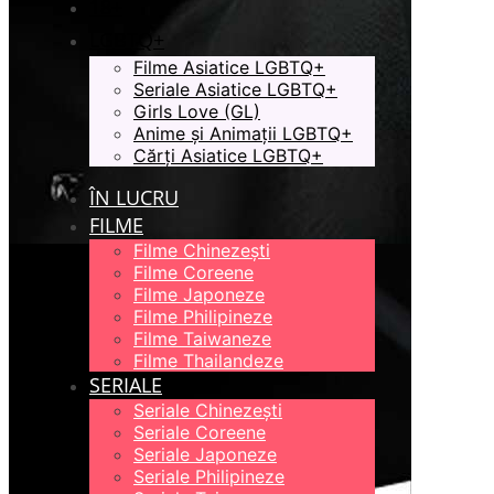
18+
LGBTQ+
Filme Asiatice LGBTQ+
Seriale Asiatice LGBTQ+
Girls Love (GL)
Anime și Animații LGBTQ+
Cărți Asiatice LGBTQ+
ÎN LUCRU
FILME
Filme Chinezești
Filme Coreene
Filme Japoneze
Filme Philipineze
Filme Taiwaneze
Filme Thailandeze
SERIALE
Seriale Chinezești
Seriale Coreene
Seriale Japoneze
Seriale Philipineze