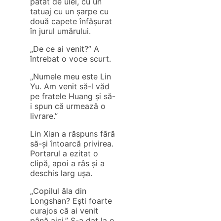
pătat de ulei, cu un
tatuaj cu un șarpe cu
două capete înfășurat
în jurul umărului.
„De ce ai venit?” A
întrebat o voce scurt.
„Numele meu este Lin
Yu. Am venit să-l văd
pe fratele Huang și să-
i spun că urmează o
livrare.”
Lin Xian a răspuns fără
să-și întoarcă privirea.
Portarul a ezitat o
clipă, apoi a râs și a
deschis larg ușa.
„Copilul ăla din
Longshan? Ești foarte
curajos că ai venit
până aici.” S-a dat la o