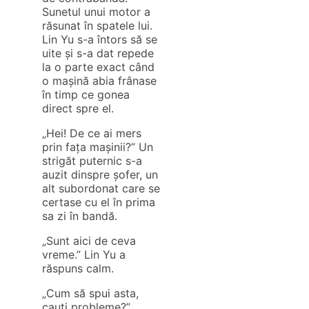
Sunetul unui motor a
răsunat în spatele lui.
Lin Yu s-a întors să se
uite și s-a dat repede
la o parte exact când
o mașină abia frânase
în timp ce gonea
direct spre el.
„Hei! De ce ai mers
prin fața mașinii?” Un
strigăt puternic s-a
auzit dinspre șofer, un
alt subordonat care se
certase cu el în prima
sa zi în bandă.
„Sunt aici de ceva
vreme.” Lin Yu a
răspuns calm.
„Cum să spui asta,
cauți probleme?”