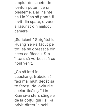
umplut de sunete de
lovituri puternice și
blesteme. Dar înainte
ca Lin Xian să poată fi
lovit din spate, o voce
a răsunat din mijlocul
camerei.
„Suficient!” Strigătul lui
Huang Ye i-a făcut pe
toți să se oprească din
ceea ce făceau. S-a
întors să vorbească cu
noul venit.
„Ca să intri în
Luoshang, trebuie să
faci mai mult decât să
te ferești de loviturile
acelor ticăloși.” Lin
Xian și-a șters sângele
de la colțul gurii și l-a
privit direct în ochi.