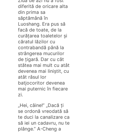
Ziua de azi nu a fost
diferită de oricare alta
din prima sa
săptămână în
Luoshang. Era pus să
facă de toate, de la
curățarea toaletelor și
căratul lăzilor cu
contrabandă până la
strângerea mucurilor
de țigară. Dar cu cât
stătea mai mult cu atât
devenea mai liniștit, cu
atât râsul lor
batjocoritor devenea
mai puternic în fiecare
zi.
„Hei, câine!” „Dacă ți
se ordonă vreodată să
te duci la canalizare ca
să iei un cadavru, nu te
plânge.” A-Cheng a