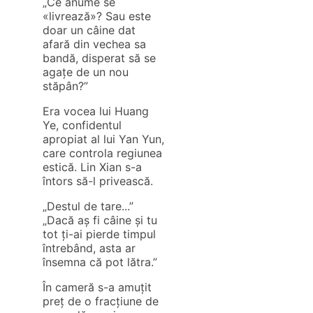
„Ce anume se
«livrează»? Sau este
doar un câine dat
afară din vechea sa
bandă, disperat să se
agațe de un nou
stăpân?”
Era vocea lui Huang
Ye, confidentul
apropiat al lui Yan Yun,
care controla regiunea
estică. Lin Xian s-a
întors să-l privească.
„Destul de tare...”
„Dacă aș fi câine și tu
tot ți-ai pierde timpul
întrebând, asta ar
însemna că pot lătra.”
În cameră s-a amuțit
preț de o fracțiune de