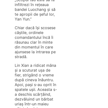
infiltrezi în rețeaua
bandei Luochang și să
te apropii de șeful lor,
Yan Yun.”
Chiar dacă își scosese
căștile, ordinele
comandantului încă îi
răsunau clar în minte
din momentul în care
ajunsese la intrarea pe
stradă.
Lin Xian a ridicat mâna
și a scuturat ușa de
fier, strigând o vreme
după cineva înăuntru.
Apoi, pași s-au oprit în
spatele ușii. Aceasta s-
a deschis scârțâind,
dezvăluind un bărbat
uriaș într-un maieu