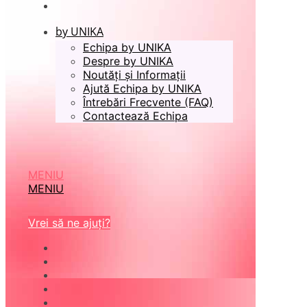
by UNIKA
Echipa by UNIKA
Despre by UNIKA
Noutăți și Informații
Ajută Echipa by UNIKA
Întrebări Frecvente (FAQ)
Contactează Echipa
MENIU
MENIU
Vrei să ne ajuți?