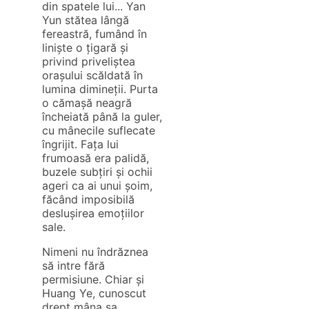
din spatele lui... Yan
Yun stătea lângă
fereastră, fumând în
liniște o țigară și
privind priveliștea
orașului scăldată în
lumina dimineții. Purta
o cămașă neagră
încheiată până la guler,
cu mânecile suflecate
îngrijit. Fața lui
frumoasă era palidă,
buzele subțiri și ochii
ageri ca ai unui șoim,
făcând imposibilă
deslușirea emoțiilor
sale.
Nimeni nu îndrăznea
să intre fără
permisiune. Chiar și
Huang Ye, cunoscut
drept mâna sa