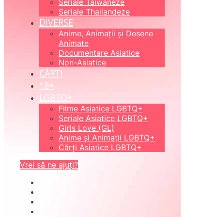
Seriale Taiwaneze
Seriale Thailandeze
DIVERSE
Anime, Animații și Desene
Animate
Documentare Asiatice
Non-Asiatice
CĂRȚI
18+
LGBTQ+
Filme Asiatice LGBTQ+
Seriale Asiatice LGBTQ+
Girls Love (GL)
Anime și Animații LGBTQ+
Cărți Asiatice LGBTQ+
Vrei să ne ajuți?