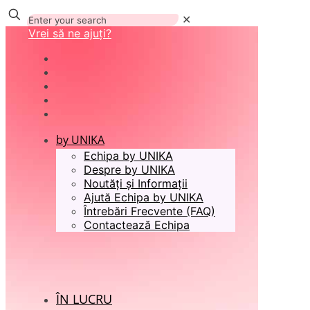
✕
Vrei să ne ajuți?
by UNIKA
Echipa by UNIKA
Despre by UNIKA
Noutăți și Informații
Ajută Echipa by UNIKA
Întrebări Frecvente (FAQ)
Contactează Echipa
ÎN LUCRU