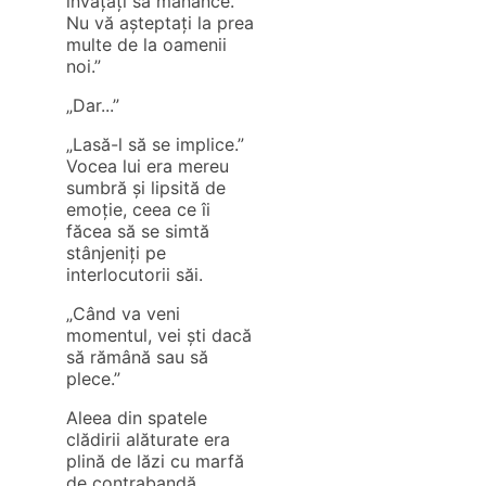
învățați să mănânce.
Nu vă așteptați la prea
multe de la oamenii
noi.”
„Dar...”
„Lasă-l să se implice.”
Vocea lui era mereu
sumbră și lipsită de
emoție, ceea ce îi
făcea să se simtă
stânjeniți pe
interlocutorii săi.
„Când va veni
momentul, vei ști dacă
să rămână sau să
plece.”
Aleea din spatele
clădirii alăturate era
plină de lăzi cu marfă
de contrabandă.