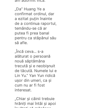
am adormit încă.”
„Da” Huang Ye a
confirmat ordinul, dar
a ezitat puțin înainte
de a continua raportul,
temându-se că ar
putea fi prea banal
pentru ca stăpânul său
să afle.
„Încă ceva... s-a
alăturat o persoană
nouă săptămâna
trecută și e neobișnuit
de tăcută. Numele lui e
Lin Yu.” Yan Yun ridică
ușor din umeri, ca și
cum nu ar fi fost
interesat.
„Chiar și câinii trebuie
hrăniți mai întâi și apoi