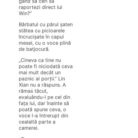
gând să ceri să
raportezi direct lui
Win?”
Bărbatul cu părul șaten
stătea cu picioarele
încrucișate în capul
mesei, cu o voce plină
de batjocură.
„Cineva ca tine nu
poate fi niciodată ceva
mai mult decât un
paznic al porții.” Lin
Xian nu a răspuns. A
rămas tăcut,
evaluându-l pe cel din
fața lui, dar înainte să
poată spune ceva, o
voce l-a întrerupt din
cealaltă parte a
camerei.