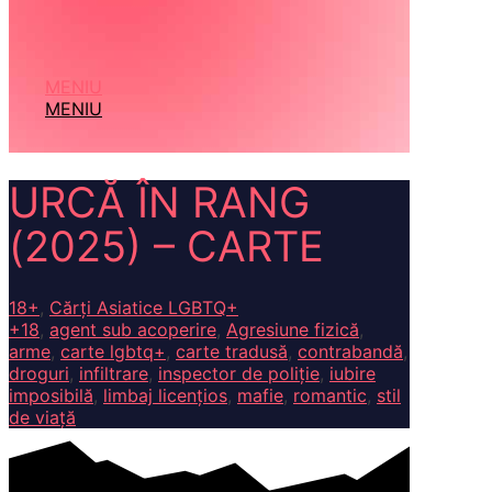
MENIU
MENIU
URCĂ ÎN RANG
(2025) – CARTE
18+
,
Cărți Asiatice LGBTQ+
+18
,
agent sub acoperire
,
Agresiune fizică
,
arme
,
carte lgbtq+
,
carte tradusă
,
contrabandă
,
droguri
,
infiltrare
,
inspector de poliție
,
iubire
imposibilă
,
limbaj licențios
,
mafie
,
romantic
,
stil
de viață