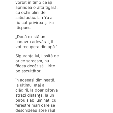
vorbit în timp ce își
aprindea o altă țigară,
cu ochii plini de
satisfacție. Lin Yu a
ridicat privirea și i-a
răspuns.
„Dacă există un
cadavru adevărat, îl
voi recupera din apă.”
Siguranța lui, lipsită de
orice sarcasm, nu
făcea decât să-l irite
pe ascultător.
În aceeași dimineață,
la ultimul etaj al
clădirii, la doar câteva
străzi distanță, la un
birou slab luminat, cu
ferestre mari care se
deschideau spre râul