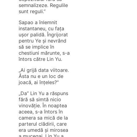
semnalizeze. Regulile
sunt reguli.”
Sapao a înlemnit
instantaneu, cu fața
ușor palidă. Îngrijorat
pentru Ye și nevrând
să se implice în
chestiuni mărunte, s-a
întors către Lin Yu.
„Ai grijă data viitoare.
Ăsta nu e un loc de
joacă, ai înțeles?”
„Da” Lin Yu a răspuns
fără să simtă nicio
vinovăție. În noaptea
aceea, s-a întors în
camera sa mică de la
parterul clădirii, care
era umedă și mirosea
a mucegai. Lin Yu a