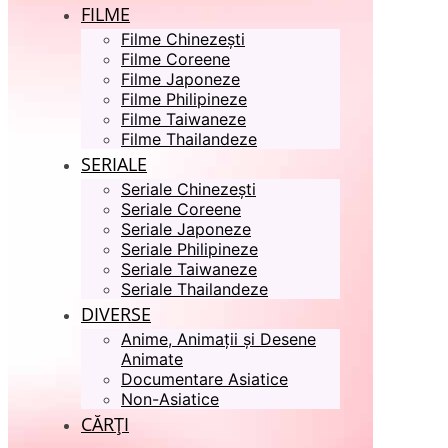
FILME
Filme Chinezești
Filme Coreene
Filme Japoneze
Filme Philipineze
Filme Taiwaneze
Filme Thailandeze
SERIALE
Seriale Chinezești
Seriale Coreene
Seriale Japoneze
Seriale Philipineze
Seriale Taiwaneze
Seriale Thailandeze
DIVERSE
Anime, Animații și Desene
Animate
Documentare Asiatice
Non-Asiatice
CĂRȚI