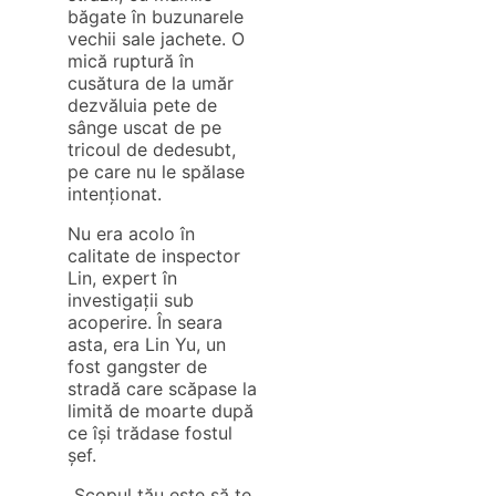
băgate în buzunarele
vechii sale jachete. O
mică ruptură în
cusătura de la umăr
dezvăluia pete de
sânge uscat de pe
tricoul de dedesubt,
pe care nu le spălase
intenționat.
Nu era acolo în
calitate de inspector
Lin, expert în
investigații sub
acoperire. În seara
asta, era Lin Yu, un
fost gangster de
stradă care scăpase la
limită de moarte după
ce își trădase fostul
șef.
„Scopul tău este să te