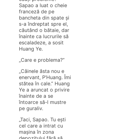
Sapao a luat o cheie
franceză de pe
bancheta din spate și
s-a îndreptat spre el,
căutând o bătaie, dar
înainte ca lucrurile să
escaladeze, a sosit
Huang Ye.
„Care e problema?”
„Câinele ăsta nou e
enervant, P’Huang. Îmi
stătea în cale.” Huang
Ye a aruncat o privire
înainte de a se
întoarce să-l mustre
pe guraliv.
„Taci, Sapao. Tu ești
cel care a intrat cu
mașina în zona
depozitului fără să