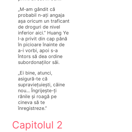
„M-am gândit că
probabil n-ați angaja
așa oricum un traficant
de droguri de nivel
inferior aici.” Huang Ye
l-a privit din cap până
în picioare înainte de
a-i vorbi, apoi s-a
întors să dea ordine
subordonaților săi.
„Ei bine, atunci,
asigură-te că
supraviețuiești, câine
nou... Îngrijește-ți
rănile și roagă pe
cineva să te
înregistreze.”
Capitolul 2