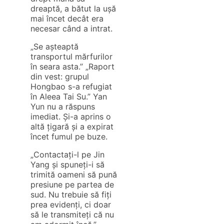
dreaptă, a bătut la ușă
mai încet decât era
necesar când a intrat.
„Se așteaptă
transportul mărfurilor
în seara asta.” „Raport
din vest: grupul
Hongbao s-a refugiat
în Aleea Tai Su.” Yan
Yun nu a răspuns
imediat. Și-a aprins o
altă țigară și a expirat
încet fumul pe buze.
„Contactați-l pe Jin
Yang și spuneți-i să
trimită oameni să pună
presiune pe partea de
sud. Nu trebuie să fiți
prea evidenți, ci doar
să le transmiteți că nu