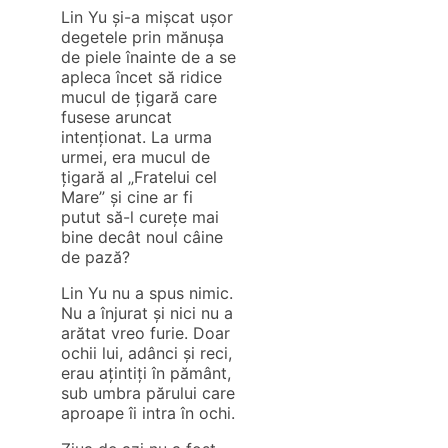
Lin Yu și-a mișcat ușor
degetele prin mănușa
de piele înainte de a se
apleca încet să ridice
mucul de țigară care
fusese aruncat
intenționat. La urma
urmei, era mucul de
țigară al „Fratelui cel
Mare” și cine ar fi
putut să-l curețe mai
bine decât noul câine
de pază?
Lin Yu nu a spus nimic.
Nu a înjurat și nici nu a
arătat vreo furie. Doar
ochii lui, adânci și reci,
erau ațintiți în pământ,
sub umbra părului care
aproape îi intra în ochi.