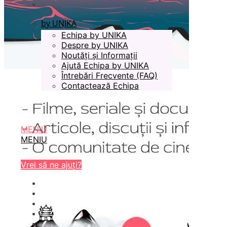
by UNIKA
Echipa by UNIKA
Despre by UNIKA
Noutăți și Informații
Ajută Echipa by UNIKA
Întrebări Frecvente (FAQ)
Contactează Echipa
MENIU
MENIU
Vrei să ne ajuți?