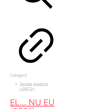
Categorii
Seriale Asiatice
LGBTQ+
EL… NU EU