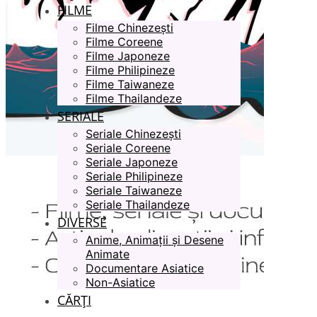
FILME
Filme Chinezești
Filme Coreene
Filme Japoneze
Filme Philipineze
Filme Taiwaneze
Filme Thailandeze
SERIALE
Seriale Chinezești
Seriale Coreene
Seriale Japoneze
Seriale Philipineze
Seriale Taiwaneze
Seriale Thailandeze
DIVERSE
Anime, Animații și Desene
Animate
Documentare Asiatice
Non-Asiatice
CĂRȚI