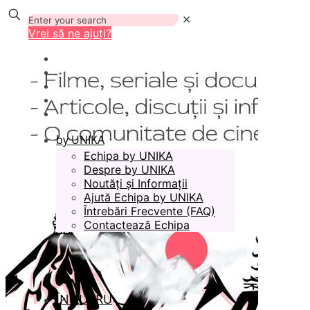
✕
Vrei să ne ajuți?
by UNIKA
Echipa by UNIKA
Despre by UNIKA
Noutăți și Informații
Ajută Echipa by UNIKA
Întrebări Frecvente (FAQ)
Contactează Echipa
ÎN LUCRU