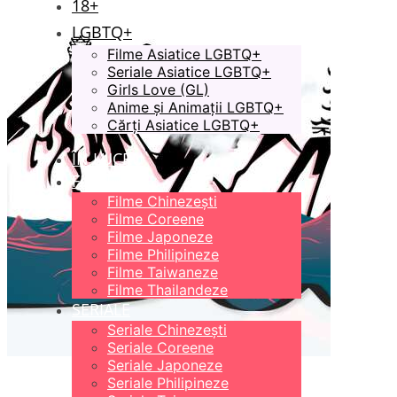
18+
LGBTQ+
Filme Asiatice LGBTQ+
Seriale Asiatice LGBTQ+
Girls Love (GL)
Anime și Animații LGBTQ+
Cărți Asiatice LGBTQ+
ÎN LUCRU
FILME
Filme Chinezești
Filme Coreene
Filme Japoneze
Filme Philipineze
Filme Taiwaneze
Filme Thailandeze
SERIALE
Seriale Chinezești
Seriale Coreene
Seriale Japoneze
Seriale Philipineze