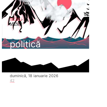
MENIU
MENIU
politică
duminică, 18 ianuarie 2026
42