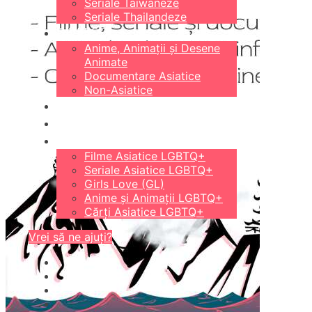
Seriale Taiwaneze
Seriale Thailandeze
DIVERSE
Anime, Animații și Desene
Animate
Documentare Asiatice
Non-Asiatice
CĂRȚI
18+
LGBTQ+
Filme Asiatice LGBTQ+
Seriale Asiatice LGBTQ+
Girls Love (GL)
Anime și Animații LGBTQ+
Cărți Asiatice LGBTQ+
Vrei să ne ajuți?