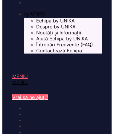
by UNIKA
Echipa by UNIKA
Despre by UNIKA
Noutăți și Informații
Ajută Echipa by UNIKA
Întrebări Frecvente (FAQ)
Contactează Echipa
MENIU
MENIU
Vrei să ne ajuți?