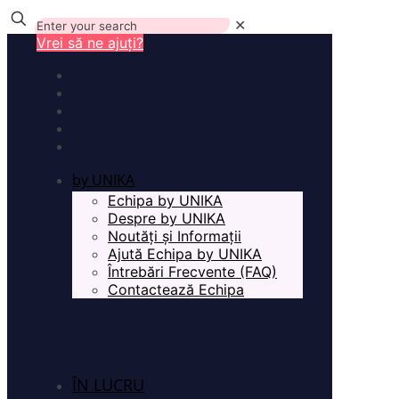
✕
Vrei să ne ajuți?
by UNIKA
Echipa by UNIKA
Despre by UNIKA
Noutăți și Informații
Ajută Echipa by UNIKA
Întrebări Frecvente (FAQ)
Contactează Echipa
ÎN LUCRU