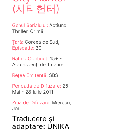
(시티헌터)
Genul Serialului:
Acțiune,
Thriller, Crimă
Țară:
Coreea de Sud,
Episoade:
20
Rating Conținut:
15+ -
Adolescenți de 15 ani+
Rețea Emitentă:
SBS
Perioada de Difuzare:
25
Mai - 28 Iulie 2011
Ziua de Difuzare:
Miercuri,
Joi
Traducere și
adaptare: UNIKA