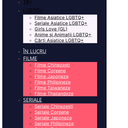
18+
LGBTQ+
Filme Asiatice LGBTQ+
Seriale Asiatice LGBTQ+
Girls Love (GL)
Anime și Animații LGBTQ+
Cărți Asiatice LGBTQ+
ÎN LUCRU
FILME
Filme Chinezești
Filme Coreene
Filme Japoneze
Filme Philipineze
Filme Taiwaneze
Filme Thailandeze
SERIALE
Seriale Chinezești
Seriale Coreene
Seriale Japoneze
Seriale Philipineze