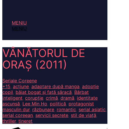
MENIU
MENIU
VÂNĂTORUL DE
ORAȘ (2011)
Seriale Coreene
+15
,
acțiune
,
adaptare după manga
,
adopție
copil
,
băiat bogat și fată săracă
,
Bărbat
inteligent
,
corupție
,
crimă
,
dramă
,
identitate
ascunsă
,
Lee Min Ho
,
politică
,
protagonist
masculin dur
,
răzbunare
,
romantic
,
serial asiatic
,
serial coreean
,
servicii secrete
,
stil de viață
,
thriller
,
tineret