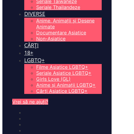
Seriale Taiwaneze
Seriale Thailandeze
DIVERSE
Anime, Animații și Desene
Animate
Documentare Asiatice
Non-Asiatice
CĂRȚI
18+
LGBTQ+
Filme Asiatice LGBTQ+
Seriale Asiatice LGBTQ+
Girls Love (GL)
Anime și Animații LGBTQ+
Cărți Asiatice LGBTQ+
Vrei să ne ajuți?