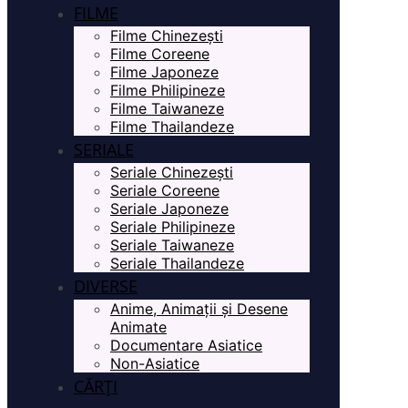
FILME
Filme Chinezești
Filme Coreene
Filme Japoneze
Filme Philipineze
Filme Taiwaneze
Filme Thailandeze
SERIALE
Seriale Chinezești
Seriale Coreene
Seriale Japoneze
Seriale Philipineze
Seriale Taiwaneze
Seriale Thailandeze
DIVERSE
Anime, Animații și Desene
Animate
Documentare Asiatice
Non-Asiatice
CĂRȚI