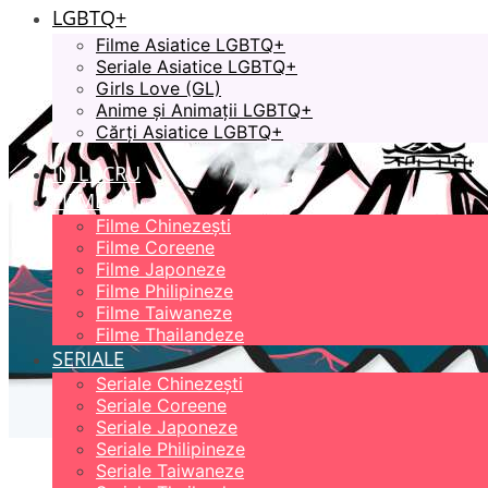
LGBTQ+
Filme Asiatice LGBTQ+
Seriale Asiatice LGBTQ+
Girls Love (GL)
Anime și Animații LGBTQ+
Cărți Asiatice LGBTQ+
ÎN LUCRU
FILME
Filme Chinezești
Filme Coreene
Filme Japoneze
Filme Philipineze
Filme Taiwaneze
Filme Thailandeze
SERIALE
Seriale Chinezești
Seriale Coreene
Seriale Japoneze
Seriale Philipineze
Seriale Taiwaneze