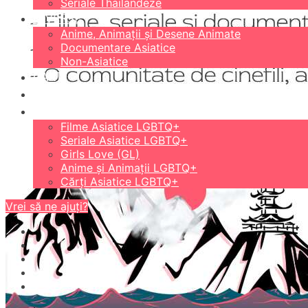
Seriale Thailandeze
DIVERSE
Anime, Animații și Desene Animate
Documentare Asiatice
Non-Asiatice
CĂRȚI
18+
LGBTQ+
Filme Asiatice LGBTQ+
Seriale Asiatice LGBTQ+
Girls Love (GL)
Anime și Animații LGBTQ+
Cărți Asiatice LGBTQ+
Vrei să ne ajuți?