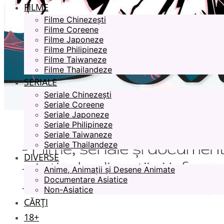
FILME
Filme Chinezești
Filme Coreene
Filme Japoneze
Filme Philipineze
Filme Taiwaneze
Filme Thailandeze
SERIALE
Seriale Chinezești
Seriale Coreene
Seriale Japoneze
Seriale Philipineze
Seriale Taiwaneze
Seriale Thailandeze
DIVERSE
Anime, Animații și Desene Animate
Documentare Asiatice
Non-Asiatice
CĂRȚI
18+