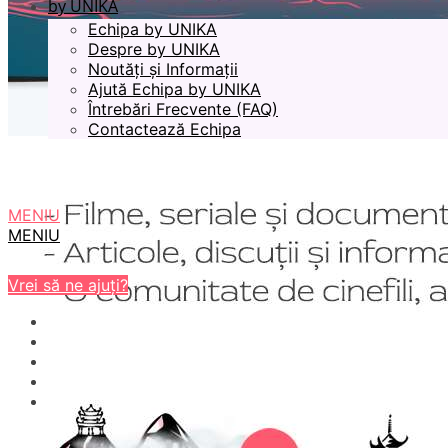
by UNIKA
Echipa by UNIKA
Despre by UNIKA
Noutăți și Informații
Ajută Echipa by UNIKA
Întrebări Frecvente (FAQ)
Contactează Echipa
MENIU
MENIU
Vrei să ne ajuți?