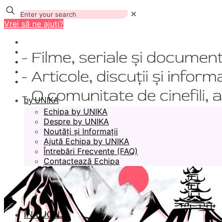
✕
Vrei să ne ajuți?
by UNIKA
Echipa by UNIKA
Despre by UNIKA
Noutăți și Informații
Ajută Echipa by UNIKA
Întrebări Frecvente (FAQ)
Contactează Echipa
ÎN LUCRU