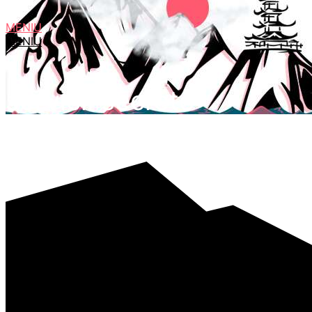
MENIU
MENIU
servicii secrete