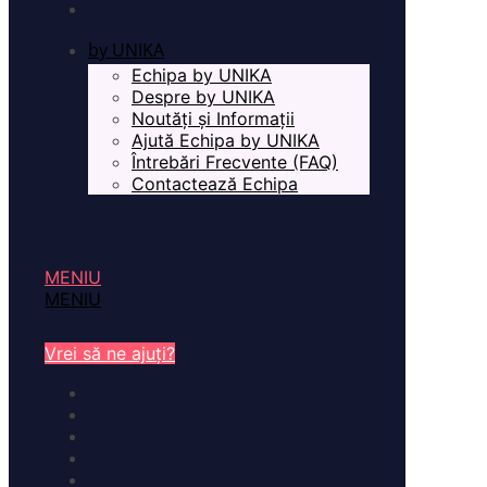
by UNIKA
Echipa by UNIKA
Despre by UNIKA
Noutăți și Informații
Ajută Echipa by UNIKA
Întrebări Frecvente (FAQ)
Contactează Echipa
MENIU
MENIU
Vrei să ne ajuți?