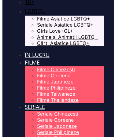
18+
LGBTQ+
Filme Asiatice LGBTQ+
Seriale Asiatice LGBTQ+
Girls Love (GL)
Anime și Animații LGBTQ+
Cărți Asiatice LGBTQ+
ÎN LUCRU
FILME
Filme Chinezești
Filme Coreene
Filme Japoneze
Filme Philipineze
Filme Taiwaneze
Filme Thailandeze
SERIALE
Seriale Chinezești
Seriale Coreene
Seriale Japoneze
Seriale Philipineze