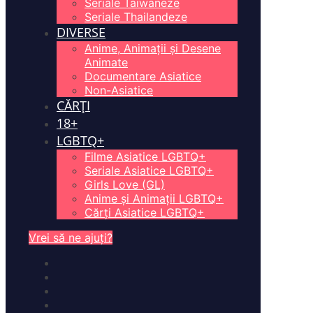
Seriale Taiwaneze
Seriale Thailandeze
DIVERSE
Anime, Animații și Desene
Animate
Documentare Asiatice
Non-Asiatice
CĂRȚI
18+
LGBTQ+
Filme Asiatice LGBTQ+
Seriale Asiatice LGBTQ+
Girls Love (GL)
Anime și Animații LGBTQ+
Cărți Asiatice LGBTQ+
Vrei să ne ajuți?