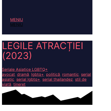
MENIU
MENIU
LEGILE ATRACȚIEI
(2023)
Seriale Asiatice LGBTQ+
avocat
,
dramă
,
lgbtq+
,
politică
,
romantic
,
serial
asiatic
,
serial lgbtq+
,
serial thailandez
,
stil de
viață
,
tineret