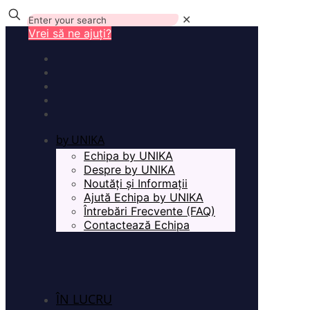
✕
Vrei să ne ajuți?
by UNIKA
Echipa by UNIKA
Despre by UNIKA
Noutăți și Informații
Ajută Echipa by UNIKA
Întrebări Frecvente (FAQ)
Contactează Echipa
ÎN LUCRU