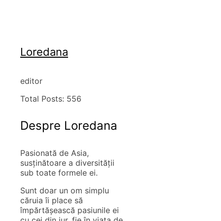
Loredana
editor
Total Posts:
556
Despre Loredana
Pasionată de Asia,
susţinătoare a diversităţii
sub toate formele ei.
Sunt doar un om simplu
căruia îi place să
împărtăşească pasiunile ei
cu cei din jur, fie în viaţa de