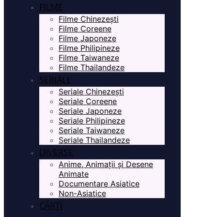
FILME
Filme Chinezești
Filme Coreene
Filme Japoneze
Filme Philipineze
Filme Taiwaneze
Filme Thailandeze
SERIALE
Seriale Chinezești
Seriale Coreene
Seriale Japoneze
Seriale Philipineze
Seriale Taiwaneze
Seriale Thailandeze
DIVERSE
Anime, Animații și Desene
Animate
Documentare Asiatice
Non-Asiatice
CĂRȚI