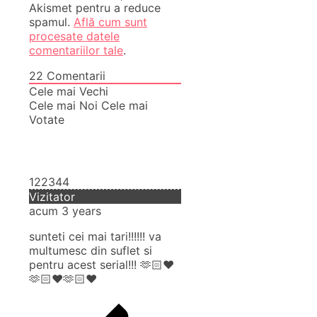
Akismet pentru a reduce
spamul.
Află cum sunt
procesate datele
comentariilor tale
.
22
Comentarii
Cele mai Vechi
Cele mai Noi
Cele mai
Votate
122344
Vizitator
acum 3 years
sunteti cei mai tari!!!!!! va
multumesc din suflet si
pentru acest serial!!! 🫶🏻❤️
🫶🏻❤️🫶🏻❤️