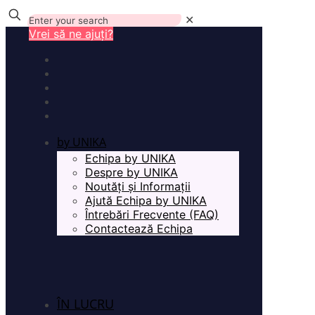
✕
Vrei să ne ajuți?
by UNIKA
Echipa by UNIKA
Despre by UNIKA
Noutăți și Informații
Ajută Echipa by UNIKA
Întrebări Frecvente (FAQ)
Contactează Echipa
ÎN LUCRU