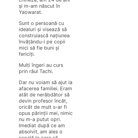
și m-am născut în
Yaowarat.
Sunt o persoană cu
idealuri și visează să
construiască națiunea
învățându-i pe copii
mici să fie buni și
fericiți.
Mulți îngeri au curs
prin râul Tachi.
Dar nu voiam să ajut la
afacerea familiei. Eram
atât de nerăbdător să
devin profesor încât,
oricât de mult s-ar fi
opus părinții mei, nimic
nu m-a putut opri.
Imediat după ce am
absolvit, am ales o
școală la care să