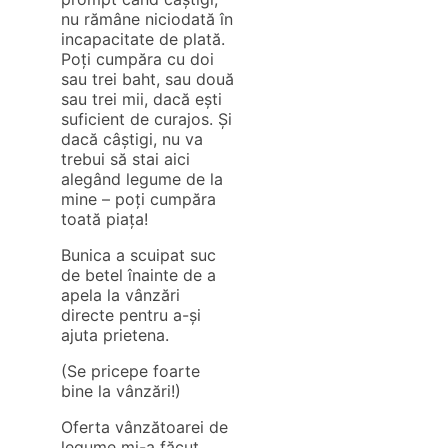
nu rămâne niciodată în
incapacitate de plată.
Poți cumpăra cu doi
sau trei baht, sau două
sau trei mii, dacă ești
suficient de curajos. Și
dacă câștigi, nu va
trebui să stai aici
alegând legume de la
mine – poți cumpăra
toată piața!
Bunica a scuipat suc
de betel înainte de a
apela la vânzări
directe pentru a-și
ajuta prietena.
(Se pricepe foarte
bine la vânzări!)
Oferta vânzătoarei de
legume mi-a făcut