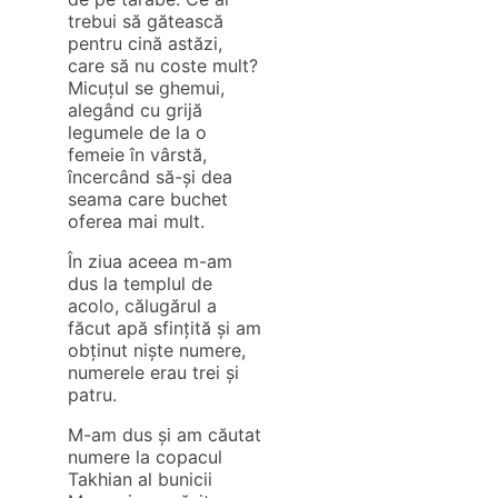
trebui să gătească
pentru cină astăzi,
care să nu coste mult?
Micuțul se ghemui,
alegând cu grijă
legumele de la o
femeie în vârstă,
încercând să-și dea
seama care buchet
oferea mai mult.
În ziua aceea m-am
dus la templul de
acolo, călugărul a
făcut apă sfințită și am
obținut niște numere,
numerele erau trei și
patru.
M-am dus și am căutat
numere la copacul
Takhian al bunicii