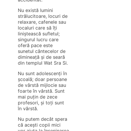
Nu există lumini
strălucitoare, locuri de
relaxare, cafenele sau
localuri care să îți
liniștească sufletul;
singurul lucru care
oferă pace este
sunetul cântecelor de
dimineață și de seară
din templul Wat Sra Si.
Nu sunt adolescenți în
școală; doar persoane
de vârstă mijlocie sau
foarte în vârstă. Sunt
mai puțin de zece
profesori, și toți sunt
în vârstă.
Nu putem decât spera
că acești copii mici
vor ajuta la înseninarea