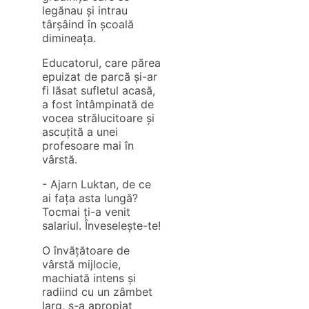
legănau și intrau
târșâind în școală
dimineața.
Educatorul, care părea
epuizat de parcă și-ar
fi lăsat sufletul acasă,
a fost întâmpinată de
vocea strălucitoare și
ascuțită a unei
profesoare mai în
vârstă.
- Ajarn Luktan, de ce
ai fața asta lungă?
Tocmai ți-a venit
salariul. Înveselește-te!
O învățătoare de
vârstă mijlocie,
machiată intens și
radiind cu un zâmbet
larg, s-a apropiat