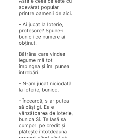
Asta e ceea ce este cu
adevărat popular
printre oamenii de aici.
- Ai jucat la loterie,
profesore? Spune-i
bunicii ce numere ai
obținut.
Bătrâna care vindea
legume mă tot
împingea și îmi punea
întrebări.
- N-am jucat niciodată
la loterie, bunico.
- Încearcă, s-ar putea
să câștigi. Ea e
vânzătoarea de loterie,
bunica Si. Te lasă să
cumperi pe credit și
plătește întotdeauna
prompt când câștigi;