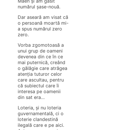
Maen și am găsit
numărul șase-nouă.
Dar aseară am visat că
o persoană moartă mi-
a spus numărul zero
zero.
Vorba zgomotoasă a
unui grup de oameni
devenea din ce în ce
mai puternică, creând
o gălăgie care atrăgea
atenția tuturor celor
care ascultau, pentru
că subiectul care îi
interesa pe oamenii
din sat era…
Loteria, și nu loteria
guvernamentală, ci o
loterie clandestină
ilegală care e pe aici.