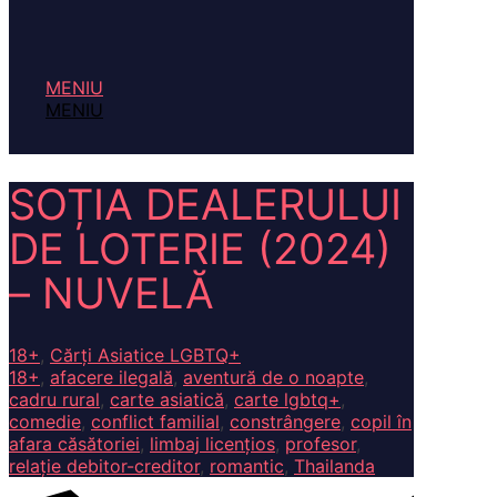
MENIU
MENIU
SOȚIA DEALERULUI
DE LOTERIE (2024)
– NUVELĂ
18+
,
Cărți Asiatice LGBTQ+
18+
,
afacere ilegală
,
aventură de o noapte
,
cadru rural
,
carte asiatică
,
carte lgbtq+
,
comedie
,
conflict familial
,
constrângere
,
copil în
afara căsătoriei
,
limbaj licențios
,
profesor
,
relație debitor-creditor
,
romantic
,
Thailanda