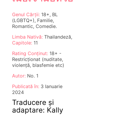
Genul Cărții:
18+, BL
(LGBTQ+), Familie,
Romantic, Comedie.
Limba Nativă:
Thailandeză,
Capitole:
11
Rating Conținut:
18+ -
Restricționat (nuditate,
violență, blasfemie etc)
Autor:
No. 1
Publicată în:
3 Ianuarie
2024
Traducere și
adaptare: Kally