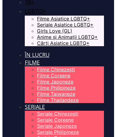
18+
LGBTQ+
Filme Asiatice LGBTQ+
Seriale Asiatice LGBTQ+
Girls Love (GL)
Anime și Animații LGBTQ+
Cărți Asiatice LGBTQ+
ÎN LUCRU
FILME
Filme Chinezești
Filme Coreene
Filme Japoneze
Filme Philipineze
Filme Taiwaneze
Filme Thailandeze
SERIALE
Seriale Chinezești
Seriale Coreene
Seriale Japoneze
Seriale Philipineze