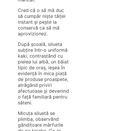
Cred că o să mă duc
să cumpăr niște tăiței
instant și pește la
conservă ca să mă
aprovizionez.
După școală, silueta
subțire într-o uniformă
kaki, contrastând cu
pielea lui albă, un băiat
tipic de oraș, ieșea în
evidență în mica piață
de produse proaspete,
atrăgând priviri
afectuoase și devenind
o față familiară pentru
săteni.
Micuța siluetă se
plimba, observând
gânditoare mărfurile
de pe tarabe. Ce ar