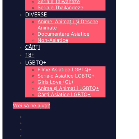
Seriale Taiwaneze
Seriale Thailandeze
DIVERSE
Anime, Animații și Desene
Animate
Documentare Asiatice
Non-Asiatice
CĂRȚI
18+
LGBTQ+
Filme Asiatice LGBTQ+
Seriale Asiatice LGBTQ+
Girls Love (GL)
Anime și Animații LGBTQ+
Cărți Asiatice LGBTQ+
Vrei să ne ajuți?