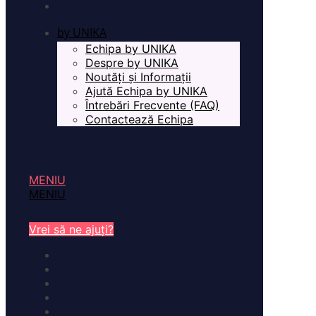
by UNIKA
Echipa by UNIKA
Despre by UNIKA
Noutăți și Informații
Ajută Echipa by UNIKA
Întrebări Frecvente (FAQ)
Contactează Echipa
MENIU
MENIU
Vrei să ne ajuți?