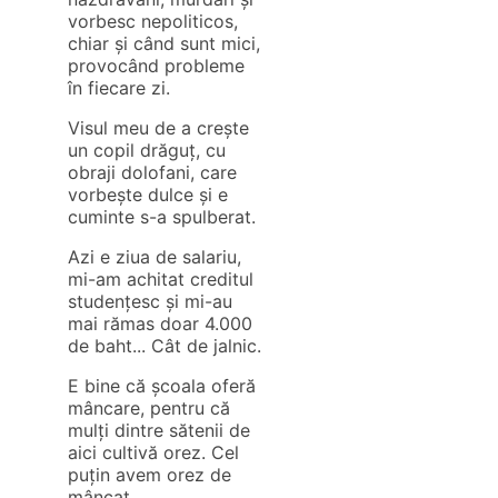
vorbesc nepoliticos,
chiar și când sunt mici,
provocând probleme
în fiecare zi.
Visul meu de a crește
un copil drăguț, cu
obraji dolofani, care
vorbește dulce și e
cuminte s-a spulberat.
Azi e ziua de salariu,
mi-am achitat creditul
studențesc și mi-au
mai rămas doar 4.000
de baht... Cât de jalnic.
E bine că școala oferă
mâncare, pentru că
mulți dintre sătenii de
aici cultivă orez. Cel
puțin avem orez de
mâncat.