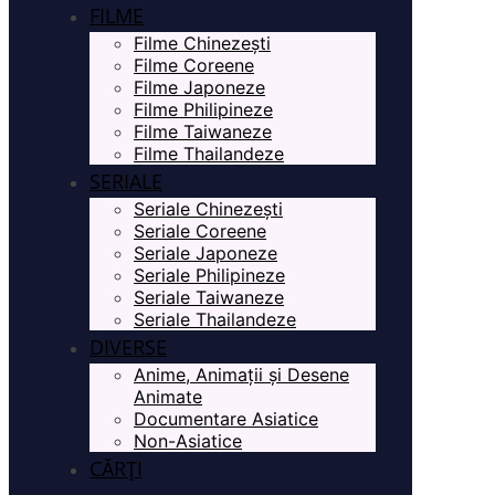
FILME
Filme Chinezești
Filme Coreene
Filme Japoneze
Filme Philipineze
Filme Taiwaneze
Filme Thailandeze
SERIALE
Seriale Chinezești
Seriale Coreene
Seriale Japoneze
Seriale Philipineze
Seriale Taiwaneze
Seriale Thailandeze
DIVERSE
Anime, Animații și Desene
Animate
Documentare Asiatice
Non-Asiatice
CĂRȚI