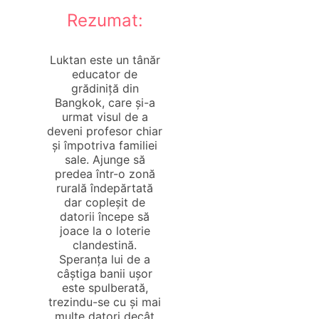
Rezumat:
Luktan este un tânăr
educator de
grădiniță din
Bangkok, care și-a
urmat visul de a
deveni profesor chiar
și împotriva familiei
sale. Ajunge să
predea într-o zonă
rurală îndepărtată
dar copleșit de
datorii începe să
joace la o loterie
clandestină.
Speranța lui de a
câștiga banii ușor
este spulberată,
trezindu-se cu și mai
multe datori decât