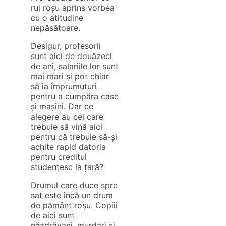
ruj roșu aprins vorbea
cu o atitudine
nepăsătoare.
Desigur, profesorii
sunt aici de douăzeci
de ani, salariile lor sunt
mai mari și pot chiar
să ia împrumuturi
pentru a cumpăra case
și mașini. Dar ce
alegere au cei care
trebuie să vină aici
pentru că trebuie să-și
achite rapid datoria
pentru creditul
studențesc la țară?
Drumul care duce spre
sat este încă un drum
de pământ roșu. Copiii
de aici sunt
năzdrăvani, murdari și