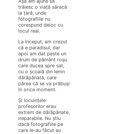
Așa am ajuns să
trăiesc o viață săracă
la țară, unde
fotografiile nu
corespund deloc cu
locul real.
La început, am crezut
că e paradisul, dar
apoi am dat peste un
drum de pământ roșu
care ducea spre sat,
cu o școală din lemn
dărăpănată, care
părea că se va prăbuși
în orice moment.
Și locuințele
profesorilor erau
extrem de dărăpănate,
ireparabile. Nu știu
dacă fotografiile pe
care le-au făcut au