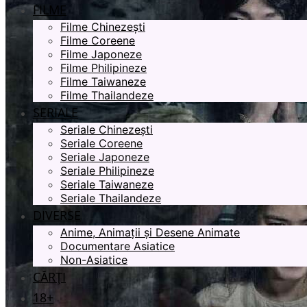
FILME
Filme Chinezești
Filme Coreene
Filme Japoneze
Filme Philipineze
Filme Taiwaneze
Filme Thailandeze
SERIALE
Seriale Chinezești
Seriale Coreene
Seriale Japoneze
Seriale Philipineze
Seriale Taiwaneze
Seriale Thailandeze
DIVERSE
Anime, Animații și Desene Animate
Documentare Asiatice
Non-Asiatice
CĂRȚI
18+