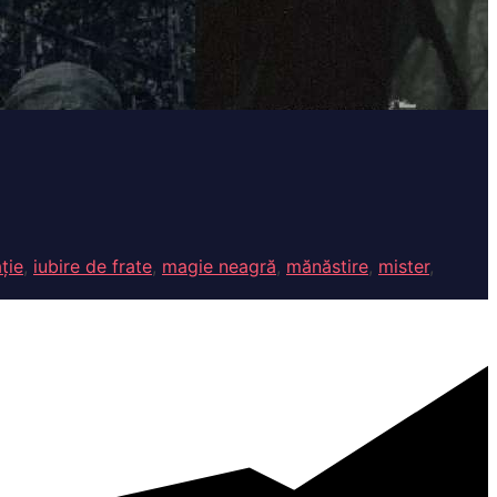
ție
,
iubire de frate
,
magie neagră
,
mănăstire
,
mister
,