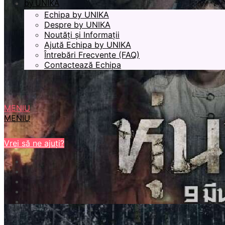
by UNIKA
Echipa by UNIKA
Despre by UNIKA
Noutăți și Informații
Ajută Echipa by UNIKA
Întrebări Frecvente (FAQ)
Contactează Echipa
MENIU
MENIU
Vrei să ne ajuți?