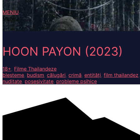
MENIU
MENIU
HOON PAYON (2023)
18+
,
Filme Thailandeze
blesteme
,
budism
,
călugări
,
crimă
,
entități
,
film thailandez
nuditate
,
posesivitate
,
probleme psihice