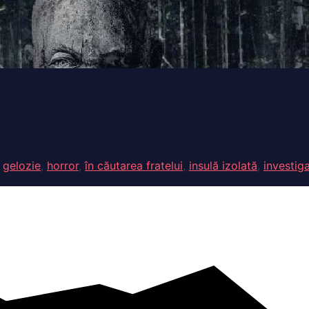
,
gelozie
,
horror
,
în căutarea fratelui
,
insulă izolată
,
investiga