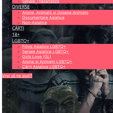
Seriale Thailandeze
DIVERSE
Anime, Animații și Desene Animate
Documentare Asiatice
Non-Asiatice
CĂRȚI
18+
LGBTQ+
Filme Asiatice LGBTQ+
Seriale Asiatice LGBTQ+
Girls Love (GL)
Anime și Animații LGBTQ+
Cărți Asiatice LGBTQ+
Vrei să ne ajuți?