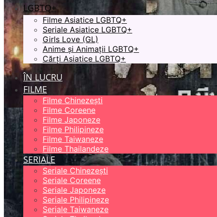
LGBTQ+
Filme Asiatice LGBTQ+
Seriale Asiatice LGBTQ+
Girls Love (GL)
Anime și Animații LGBTQ+
Cărți Asiatice LGBTQ+
ÎN LUCRU
FILME
Filme Chinezești
Filme Coreene
Filme Japoneze
Filme Philipineze
Filme Taiwaneze
Filme Thailandeze
SERIALE
Seriale Chinezești
Seriale Coreene
Seriale Japoneze
Seriale Philipineze
Seriale Taiwaneze