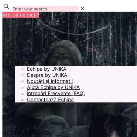
✕
Vrei să ne ajuți?
by UNIKA
Echipa by UNIKA
Despre by UNIKA
Noutăți și Informații
Ajută Echipa by UNIKA
Întrebări Frecvente (FAQ)
Contactează Echipa
ÎN LUCRU