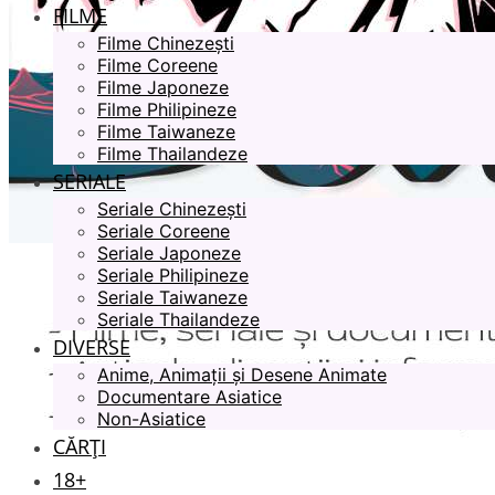
FILME
Filme Chinezești
Filme Coreene
Filme Japoneze
Filme Philipineze
Filme Taiwaneze
Filme Thailandeze
SERIALE
Seriale Chinezești
Seriale Coreene
Seriale Japoneze
Seriale Philipineze
Seriale Taiwaneze
Seriale Thailandeze
DIVERSE
Anime, Animații și Desene Animate
Documentare Asiatice
Non-Asiatice
CĂRȚI
18+