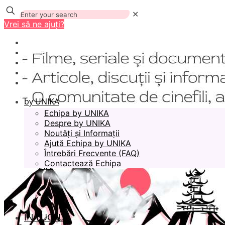
✕
Vrei să ne ajuți?
by UNIKA
Echipa by UNIKA
Despre by UNIKA
Noutăți și Informații
Ajută Echipa by UNIKA
Întrebări Frecvente (FAQ)
Contactează Echipa
ÎN LUCRU