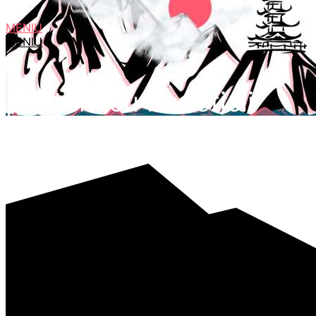
MENIU
MENIU
prieteni cu beneficii