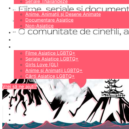
Seriale Thailandeze
DIVERSE
Anime, Animații și Desene Animate
Documentare Asiatice
Non-Asiatice
CĂRȚI
18+
LGBTQ+
Filme Asiatice LGBTQ+
Seriale Asiatice LGBTQ+
Girls Love (GL)
Anime și Animații LGBTQ+
Cărți Asiatice LGBTQ+
Vrei să ne ajuți?