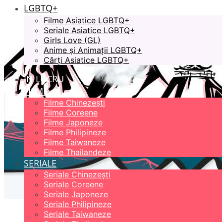
LGBTQ+
Filme Asiatice LGBTQ+
Seriale Asiatice LGBTQ+
Girls Love (GL)
Anime și Animații LGBTQ+
Cărți Asiatice LGBTQ+
ÎN LUCRU
FILME
Filme Chinezești
Filme Coreene
Filme Japoneze
Filme Philipineze
Filme Taiwaneze
Filme Thailandeze
SERIALE
Seriale Chinezești
Seriale Coreene
Seriale Japoneze
Seriale Philipineze
Seriale Taiwaneze