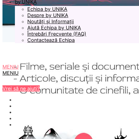
by UNIKA
Echipa by UNIKA
Despre by UNIKA
Noutăți și Informații
Ajută Echipa by UNIKA
Întrebări Frecvente (FAQ)
Contactează Echipa
MENIU
MENIU
Vrei să ne ajuți?