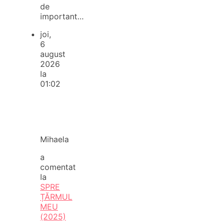
de
important…
joi,
6
august
2026
la
01:02
Mihaela
a
comentat
la
SPRE
ȚĂRMUL
MEU
(2025)