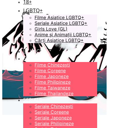
18+
LGBTQ+
Filme Asiatice LGBTQ+
Seriale Asiatice LGBTQ+
Girls Love (GL)
Anime și Animații LGBTQ+
Cărți Asiatice LGBTQ+
ÎN LUCRU
FILME
Filme Chinezești
Filme Coreene
Filme Japoneze
Filme Philipineze
Filme Taiwaneze
Filme Thailandeze
SERIALE
Seriale Chinezești
Seriale Coreene
Seriale Japoneze
Seriale Philipineze