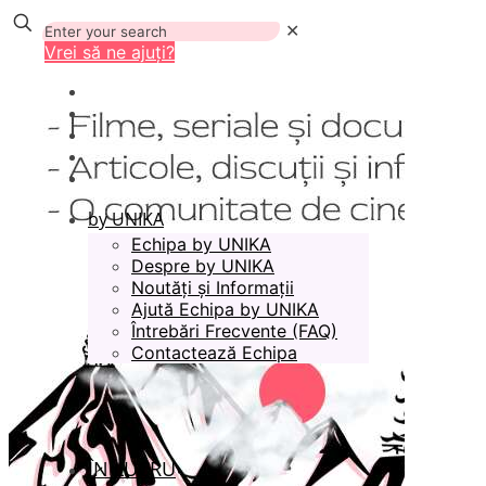
✕
Vrei să ne ajuți?
by UNIKA
Echipa by UNIKA
Despre by UNIKA
Noutăți și Informații
Ajută Echipa by UNIKA
Întrebări Frecvente (FAQ)
Contactează Echipa
ÎN LUCRU