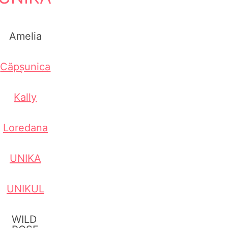
Amelia
Căpșunica
Kally
Loredana
UNIKA
UNIKUL
WILD