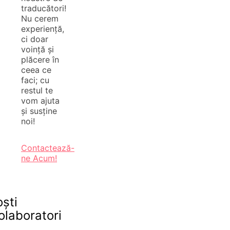
traducători!
Nu cerem
experiență,
ci doar
voință și
plăcere în
ceea ce
faci; cu
restul te
vom ajuta
și susține
noi!
Contactează-
ne Acum!
oști
olaboratori