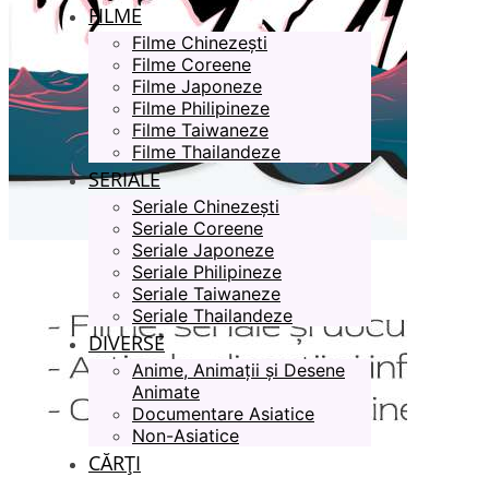
FILME
Filme Chinezești
Filme Coreene
Filme Japoneze
Filme Philipineze
Filme Taiwaneze
Filme Thailandeze
SERIALE
Seriale Chinezești
Seriale Coreene
Seriale Japoneze
Seriale Philipineze
Seriale Taiwaneze
Seriale Thailandeze
DIVERSE
Anime, Animații și Desene
Animate
Documentare Asiatice
Non-Asiatice
CĂRȚI