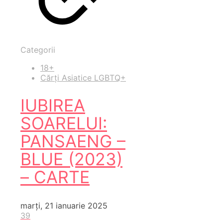
Categorii
18+
Cărți Asiatice LGBTQ+
IUBIREA
SOARELUI:
PANSAENG –
BLUE (2023)
– CARTE
marți, 21 ianuarie 2025
39