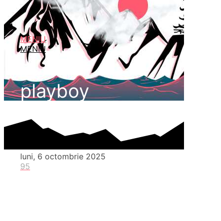
MENIU
MENIU
playboy
luni, 6 octombrie 2025
95