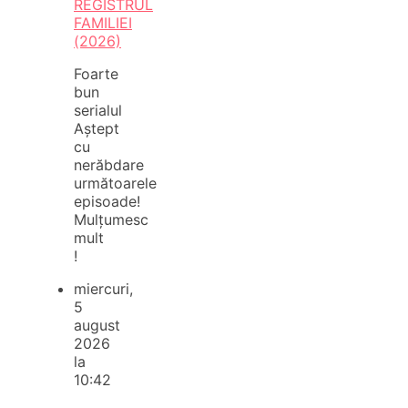
REGISTRUL
FAMILIEI
(2026)
Foarte
bun
serialul
Aștept
cu
nerăbdare
următoarele
episoade!
Mulțumesc
mult
!
miercuri,
5
august
2026
la
10:42