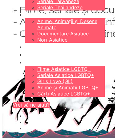
Seriale Taiwaneze
Seriale Thailandeze
DIVERSE
Anime, Animații și Desene
Animate
Documentare Asiatice
Non-Asiatice
CĂRȚI
18+
LGBTQ+
Filme Asiatice LGBTQ+
Seriale Asiatice LGBTQ+
Girls Love (GL)
Anime și Animații LGBTQ+
Cărți Asiatice LGBTQ+
Vrei să ne ajuți?