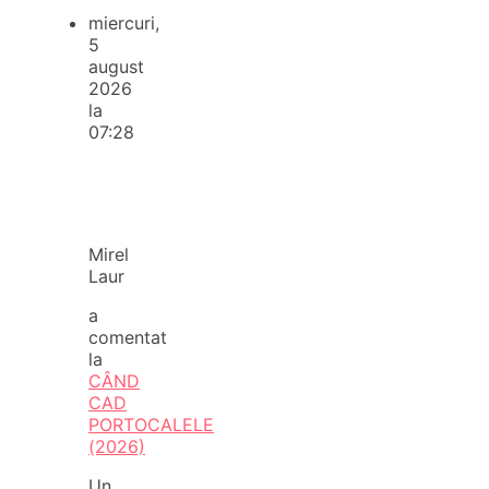
miercuri,
5
august
2026
la
07:28
Mirel
Laur
a
comentat
la
CÂND
CAD
PORTOCALELE
(2026)
Un