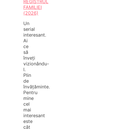
REGISTRUL
FAMILIEI
(2026)
Un
serial
interesant.
Ai
ce
să
înveți
vizionându-
l.
Plin
de
învățăminte.
Pentru
mine
cel
mai
interesant
este
cât