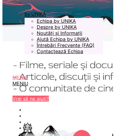
by UNIKA
Echipa by UNIKA
Despre by UNIKA
Noutăți și Informații
Ajută Echipa by UNIKA
Întrebări Frecvente (FAQ)
Contactează Echipa
MENIU
MENIU
Vrei să ne ajuți?