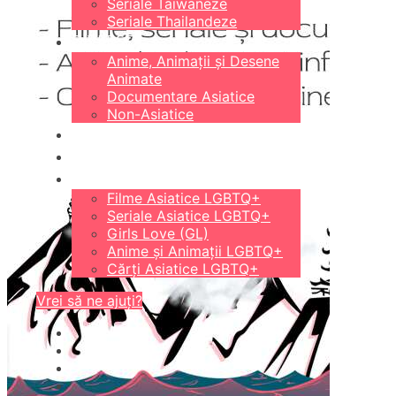
Seriale Taiwaneze
Seriale Thailandeze
DIVERSE
Anime, Animații și Desene
Animate
Documentare Asiatice
Non-Asiatice
CĂRȚI
18+
LGBTQ+
Filme Asiatice LGBTQ+
Seriale Asiatice LGBTQ+
Girls Love (GL)
Anime și Animații LGBTQ+
Cărți Asiatice LGBTQ+
Vrei să ne ajuți?