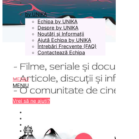
by UNIKA
Echipa by UNIKA
Despre by UNIKA
Noutăți și Informații
Ajută Echipa by UNIKA
Întrebări Frecvente (FAQ)
Contactează Echipa
MENIU
MENIU
Vrei să ne ajuți?