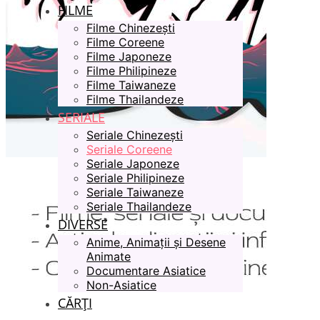
FILME
Filme Chinezești
Filme Coreene
Filme Japoneze
Filme Philipineze
Filme Taiwaneze
Filme Thailandeze
SERIALE
Seriale Chinezești
Seriale Coreene
Seriale Japoneze
Seriale Philipineze
Seriale Taiwaneze
Seriale Thailandeze
DIVERSE
Anime, Animații și Desene
Animate
Documentare Asiatice
Non-Asiatice
CĂRȚI