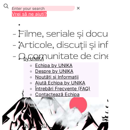
✕
Vrei să ne ajuți?
by UNIKA
Echipa by UNIKA
Despre by UNIKA
Noutăți și Informații
Ajută Echipa by UNIKA
Întrebări Frecvente (FAQ)
Contactează Echipa
ÎN LUCRU