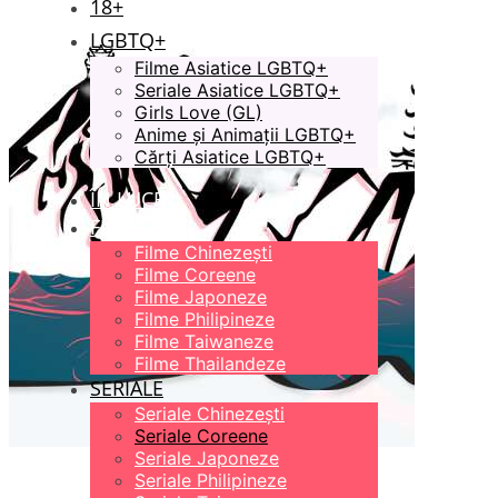
18+
LGBTQ+
Filme Asiatice LGBTQ+
Seriale Asiatice LGBTQ+
Girls Love (GL)
Anime și Animații LGBTQ+
Cărți Asiatice LGBTQ+
ÎN LUCRU
FILME
Filme Chinezești
Filme Coreene
Filme Japoneze
Filme Philipineze
Filme Taiwaneze
Filme Thailandeze
SERIALE
Seriale Chinezești
Seriale Coreene
Seriale Japoneze
Seriale Philipineze