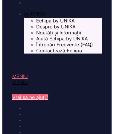
by UNIKA
Echipa by UNIKA
Despre by UNIKA
Noutăți și Informații
Ajută Echipa by UNIKA
Întrebări Frecvente (FAQ)
Contactează Echipa
MENIU
MENIU
Vrei să ne ajuți?