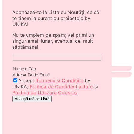
Abonează-te la Lista cu Noutăți, ca să
te ținem la curent cu proiectele by
UNIKA!
Nu te umplem de spam; vei primi un
singur email lunar, eventual cel mult
săptămânal.
Accept
Termenii și Condițiile
by
UNIKA,
Politica de Confidențialitate
și
Politica de Utilizare Cookies
.