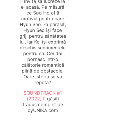
îi invită să lucreze la
el acasă. Pe măsură
ce Soo Ho află
motivul pentru care
Hyun Seo l-a părăsit,
Hyun Seo își face
griji pentru sănătatea
lui, iar Kei își exprimă
deschis sentimentele
pentru ea. Cei doi
pornesc într-o
călătorie romantică
plină de obstacole.
Oare istoria se va
repeta?
SOUNDTRACK #1
(2022)
îl găsiți
tradus complet pe
byUNIKA.com