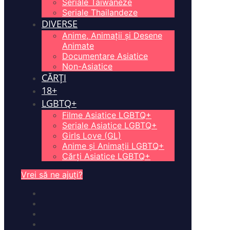
Seriale Taiwaneze
Seriale Thailandeze
DIVERSE
Anime, Animații și Desene
Animate
Documentare Asiatice
Non-Asiatice
CĂRȚI
18+
LGBTQ+
Filme Asiatice LGBTQ+
Seriale Asiatice LGBTQ+
Girls Love (GL)
Anime și Animații LGBTQ+
Cărți Asiatice LGBTQ+
Vrei să ne ajuți?