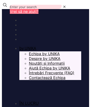
✕
Vrei să ne ajuți?
by UNIKA
Echipa by UNIKA
Despre by UNIKA
Noutăți și Informații
Ajută Echipa by UNIKA
Întrebări Frecvente (FAQ)
Contactează Echipa
ÎN LUCRU