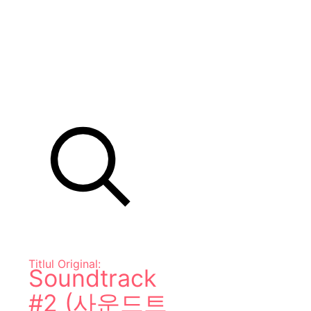
Titlul Original:
Soundtrack
#2 (사운드트