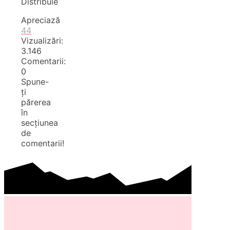
Distribuie
Apreciază
44
Vizualizări:
3.146
Comentarii:
0
Spune-
ți
părerea
în
secțiunea
de
comentarii!