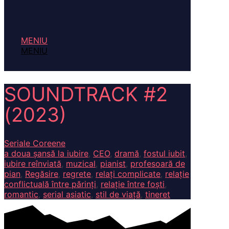
MENIU
MENIU
SOUNDTRACK #2
(2023)
Seriale Coreene
a doua șansă la iubire
,
CEO
,
dramă
,
fostul iubit
,
iubire reînviată
,
muzical
,
pianist
,
profesoară de
pian
,
Regăsire
,
regrete
,
relați complicate
,
relație
conflictuală între părinți
,
relație între foști
,
romantic
,
serial asiatic
,
stil de viață
,
tineret