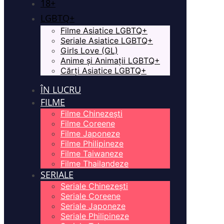
18+
LGBTQ+
Filme Asiatice LGBTQ+
Seriale Asiatice LGBTQ+
Girls Love (GL)
Anime și Animații LGBTQ+
Cărți Asiatice LGBTQ+
ÎN LUCRU
FILME
Filme Chinezești
Filme Coreene
Filme Japoneze
Filme Philipineze
Filme Taiwaneze
Filme Thailandeze
SERIALE
Seriale Chinezești
Seriale Coreene
Seriale Japoneze
Seriale Philipineze