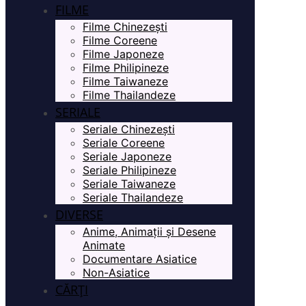
FILME
Filme Chinezești
Filme Coreene
Filme Japoneze
Filme Philipineze
Filme Taiwaneze
Filme Thailandeze
SERIALE
Seriale Chinezești
Seriale Coreene
Seriale Japoneze
Seriale Philipineze
Seriale Taiwaneze
Seriale Thailandeze
DIVERSE
Anime, Animații și Desene
Animate
Documentare Asiatice
Non-Asiatice
CĂRȚI