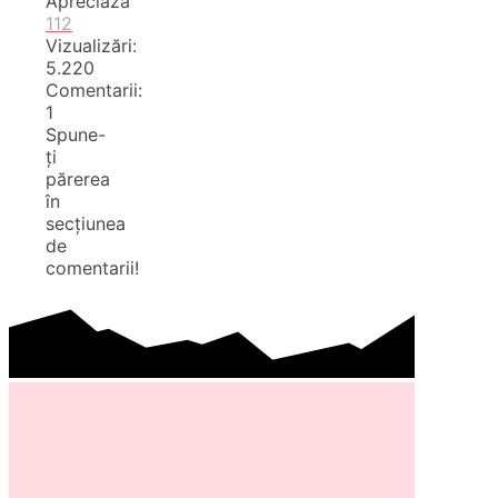
Apreciază
112
Vizualizări:
5.220
Comentarii:
1
Spune-
ți
părerea
în
secțiunea
de
comentarii!