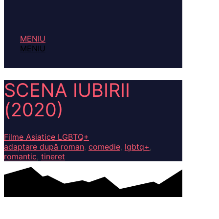
MENIU
MENIU
SCENA IUBIRII
(2020)
Filme Asiatice LGBTQ+
adaptare după roman
,
comedie
,
lgbtq+
,
romantic
,
tineret