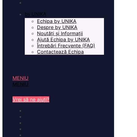
by UNIKA
Echipa by UNIKA
Despre by UNIKA
Noutăți și Informații
Ajută Echipa by UNIKA
Întrebări Frecvente (FAQ)
Contactează Echipa
MENIU
MENIU
Vrei să ne ajuți?