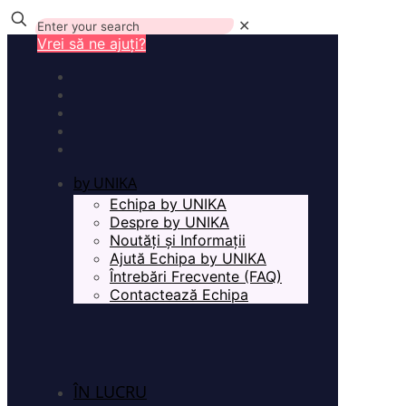
✕
Vrei să ne ajuți?
by UNIKA
Echipa by UNIKA
Despre by UNIKA
Noutăți și Informații
Ajută Echipa by UNIKA
Întrebări Frecvente (FAQ)
Contactează Echipa
ÎN LUCRU