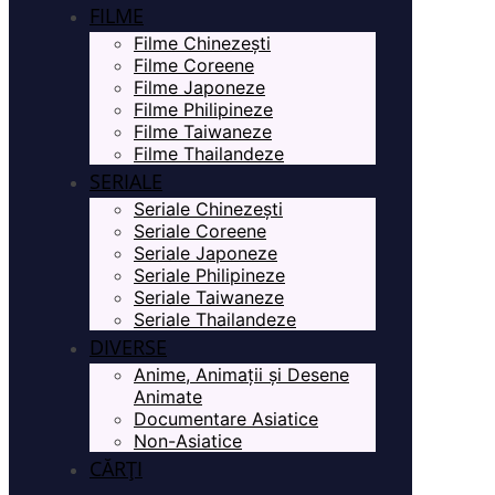
FILME
Filme Chinezești
Filme Coreene
Filme Japoneze
Filme Philipineze
Filme Taiwaneze
Filme Thailandeze
SERIALE
Seriale Chinezești
Seriale Coreene
Seriale Japoneze
Seriale Philipineze
Seriale Taiwaneze
Seriale Thailandeze
DIVERSE
Anime, Animații și Desene
Animate
Documentare Asiatice
Non-Asiatice
CĂRȚI