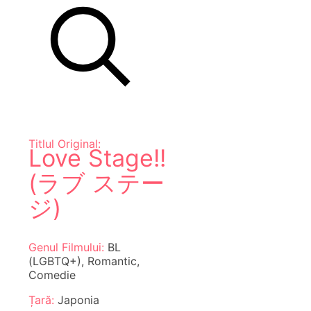
Titlul Original:
Love Stage!!
(ラブ ステー
ジ)
Genul Filmului:
BL
(LGBTQ+), Romantic,
Comedie
Țară:
Japonia