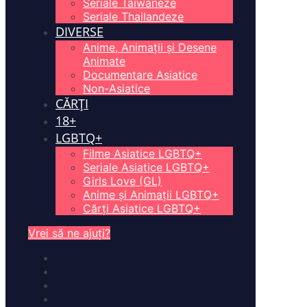
Seriale Taiwaneze
Seriale Thailandeze
DIVERSE
Anime, Animații și Desene
Animate
Documentare Asiatice
Non-Asiatice
CĂRȚI
18+
LGBTQ+
Filme Asiatice LGBTQ+
Seriale Asiatice LGBTQ+
Girls Love (GL)
Anime și Animații LGBTQ+
Cărți Asiatice LGBTQ+
Vrei să ne ajuți?