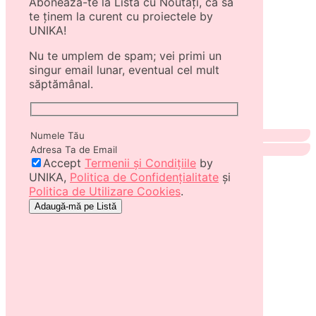
Abonează-te la Lista cu Noutăți, ca să
te ținem la curent cu proiectele by
UNIKA!
Nu te umplem de spam; vei primi un
singur email lunar, eventual cel mult
săptămânal.
Accept
Termenii și Condițiile
by
UNIKA,
Politica de Confidențialitate
și
Politica de Utilizare Cookies
.