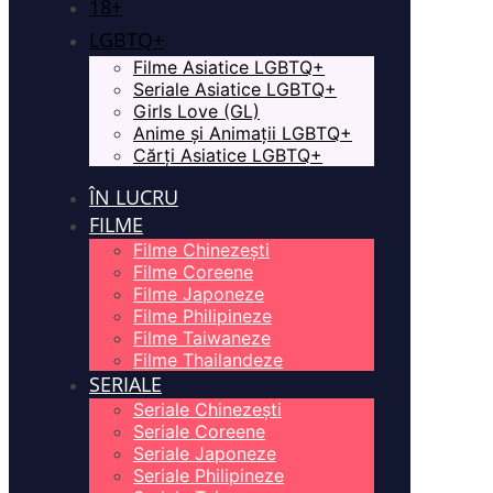
18+
LGBTQ+
Filme Asiatice LGBTQ+
Seriale Asiatice LGBTQ+
Girls Love (GL)
Anime și Animații LGBTQ+
Cărți Asiatice LGBTQ+
ÎN LUCRU
FILME
Filme Chinezești
Filme Coreene
Filme Japoneze
Filme Philipineze
Filme Taiwaneze
Filme Thailandeze
SERIALE
Seriale Chinezești
Seriale Coreene
Seriale Japoneze
Seriale Philipineze