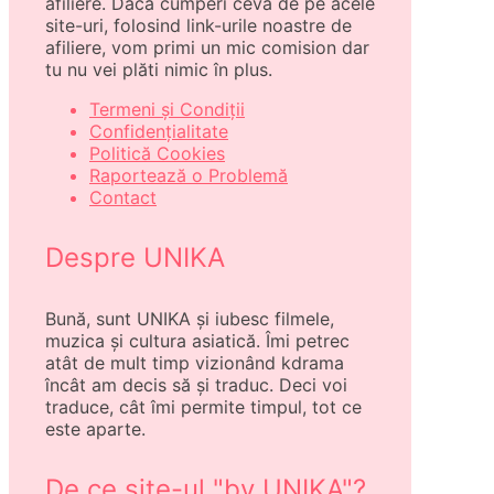
afiliere. Dacă cumperi ceva de pe acele
site-uri, folosind link-urile noastre de
afiliere, vom primi un mic comision dar
tu nu vei plăti nimic în plus.
Termeni și Condiții
Confidențialitate
Politică Cookies
Raportează o Problemă
Contact
Despre UNIKA
Bună, sunt UNIKA și iubesc filmele,
muzica și cultura asiatică. Îmi petrec
atât de mult timp vizionând kdrama
încât am decis să și traduc. Deci voi
traduce, cât îmi permite timpul, tot ce
este aparte.
De ce site-ul "by UNIKA"?