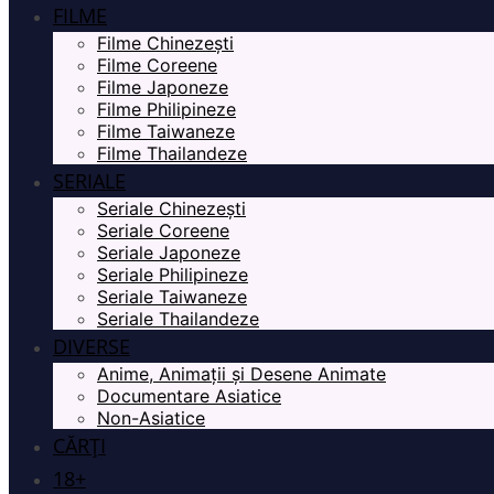
FILME
Filme Chinezești
Filme Coreene
Filme Japoneze
Filme Philipineze
Filme Taiwaneze
Filme Thailandeze
SERIALE
Seriale Chinezești
Seriale Coreene
Seriale Japoneze
Seriale Philipineze
Seriale Taiwaneze
Seriale Thailandeze
DIVERSE
Anime, Animații și Desene Animate
Documentare Asiatice
Non-Asiatice
CĂRȚI
18+