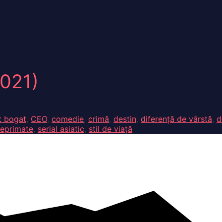
021)
t bogat
,
CEO
,
comedie
,
crimă
,
destin
,
diferență de vârstă
,
d
reprimate
,
serial asiatic
,
stil de viață