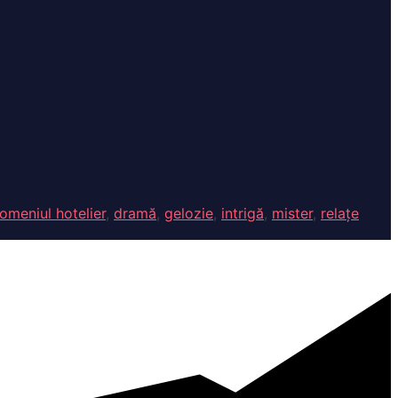
omeniul hotelier
,
dramă
,
gelozie
,
intrigă
,
mister
,
relațe