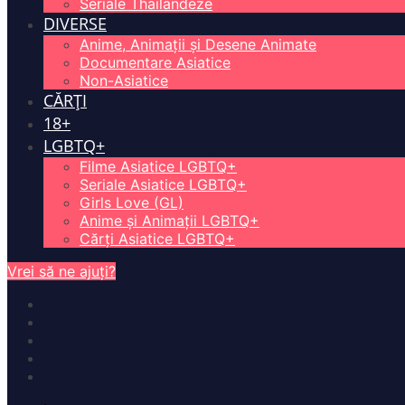
Seriale Thailandeze
DIVERSE
Anime, Animații și Desene Animate
Documentare Asiatice
Non-Asiatice
CĂRȚI
18+
LGBTQ+
Filme Asiatice LGBTQ+
Seriale Asiatice LGBTQ+
Girls Love (GL)
Anime și Animații LGBTQ+
Cărți Asiatice LGBTQ+
Vrei să ne ajuți?