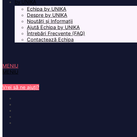
by UNIKA
Echipa by UNIKA
Despre by UNIKA
Noutăți și Informații
Ajută Echipa by UNIKA
Întrebări Frecvente (FAQ)
Contactează Echipa
MENIU
MENIU
Vrei să ne ajuți?