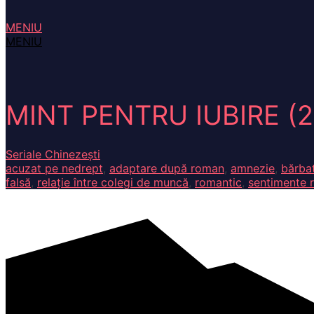
MENIU
MENIU
MINT PENTRU IUBIRE (2
Seriale Chinezești
acuzat pe nedrept
,
adaptare după roman
,
amnezie
,
bărba
falsă
,
relație între colegi de muncă
,
romantic
,
sentimente 