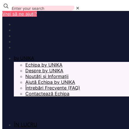
✕
Vrei să ne ajuți?
by UNIKA
Echipa by UNIKA
Despre by UNIKA
Noutăți și Informații
Ajută Echipa by UNIKA
Întrebări Frecvente (FAQ)
Contactează Echipa
ÎN LUCRU