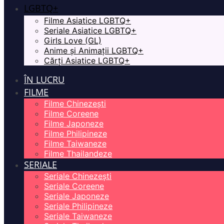
LGBTQ+
Filme Asiatice LGBTQ+
Seriale Asiatice LGBTQ+
Girls Love (GL)
Anime și Animații LGBTQ+
Cărți Asiatice LGBTQ+
ÎN LUCRU
FILME
Filme Chinezești
Filme Coreene
Filme Japoneze
Filme Philipineze
Filme Taiwaneze
Filme Thailandeze
SERIALE
Seriale Chinezești
Seriale Coreene
Seriale Japoneze
Seriale Philipineze
Seriale Taiwaneze