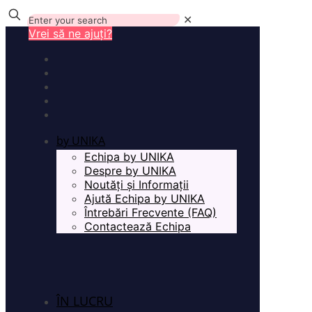
✕
Vrei să ne ajuți?
by UNIKA
Echipa by UNIKA
Despre by UNIKA
Noutăți și Informații
Ajută Echipa by UNIKA
Întrebări Frecvente (FAQ)
Contactează Echipa
ÎN LUCRU