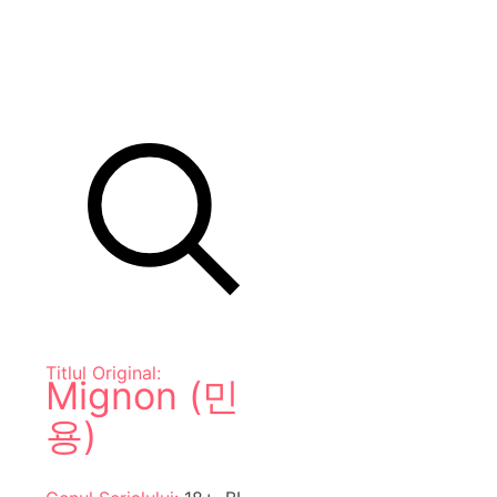
Titlul Original:
Mignon (민
용)