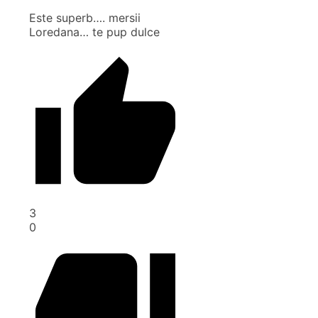
Este superb…. mersii
Loredana… te pup dulce
3
0