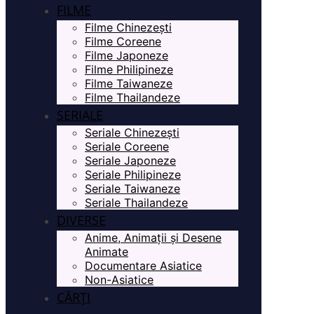
FILME
Filme Chinezești
Filme Coreene
Filme Japoneze
Filme Philipineze
Filme Taiwaneze
Filme Thailandeze
SERIALE
Seriale Chinezești
Seriale Coreene
Seriale Japoneze
Seriale Philipineze
Seriale Taiwaneze
Seriale Thailandeze
DIVERSE
Anime, Animații și Desene
Animate
Documentare Asiatice
Non-Asiatice
CĂRȚI