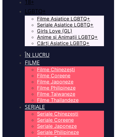
18+
LGBTQ+
Filme Asiatice LGBTQ+
Seriale Asiatice LGBTQ+
Girls Love (GL)
Anime și Animații LGBTQ+
Cărți Asiatice LGBTQ+
ÎN LUCRU
FILME
Filme Chinezești
Filme Coreene
Filme Japoneze
Filme Philipineze
Filme Taiwaneze
Filme Thailandeze
SERIALE
Seriale Chinezești
Seriale Coreene
Seriale Japoneze
Seriale Philipineze