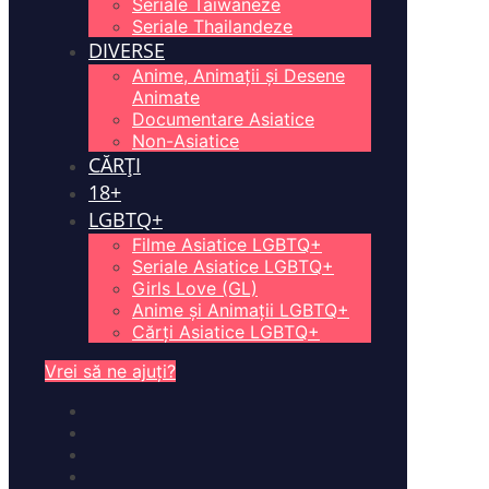
Seriale Taiwaneze
Seriale Thailandeze
DIVERSE
Anime, Animații și Desene
Animate
Documentare Asiatice
Non-Asiatice
CĂRȚI
18+
LGBTQ+
Filme Asiatice LGBTQ+
Seriale Asiatice LGBTQ+
Girls Love (GL)
Anime și Animații LGBTQ+
Cărți Asiatice LGBTQ+
Vrei să ne ajuți?