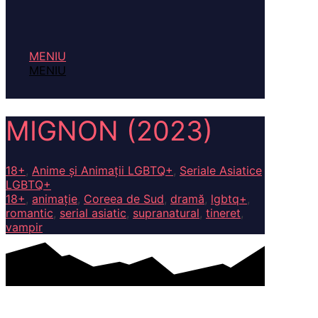
MENIU
MENIU
MIGNON (2023)
18+
,
Anime și Animații LGBTQ+
,
Seriale Asiatice
LGBTQ+
18+
,
animație
,
Coreea de Sud
,
dramă
,
lgbtq+
,
romantic
,
serial asiatic
,
supranatural
,
tineret
,
vampir