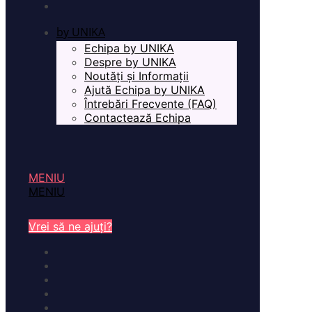
by UNIKA
Echipa by UNIKA
Despre by UNIKA
Noutăți și Informații
Ajută Echipa by UNIKA
Întrebări Frecvente (FAQ)
Contactează Echipa
MENIU
MENIU
Vrei să ne ajuți?