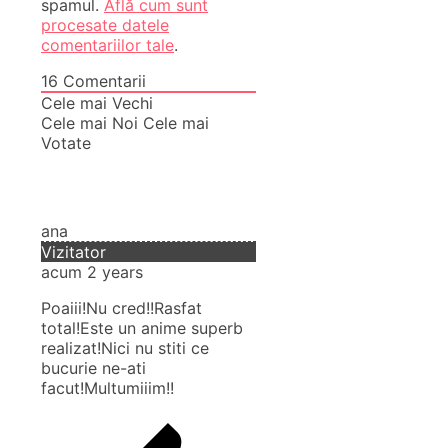
spamul.
Află cum sunt
procesate datele
comentariilor tale
.
16
Comentarii
Cele mai Vechi
Cele mai Noi
Cele mai
Votate
ana
Vizitator
acum 2 years
Poaiii!Nu cred!!Rasfat
total!Este un anime superb
realizat!Nici nu stiti ce
bucurie ne-ati
facut!Multumiiim!!