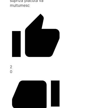
supriza placuta va
multumesc
2
0