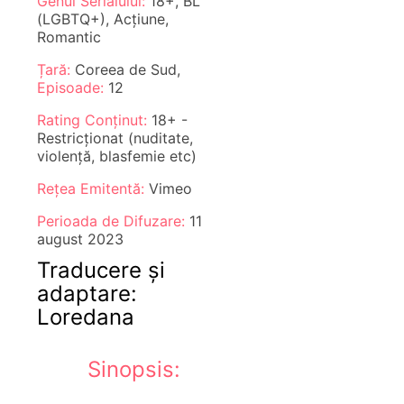
Genul Serialului:
18+, BL
(LGBTQ+), Acțiune,
Romantic
Țară:
Coreea de Sud,
Episoade:
12
Rating Conținut:
18+ -
Restricționat (nuditate,
violență, blasfemie etc)
Rețea Emitentă:
Vimeo
Perioada de Difuzare:
11
august 2023
Traducere și
adaptare:
Loredana
Sinopsis: