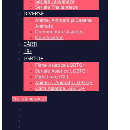
Seriale Taiwaneze
Seriale Thailandeze
DIVERSE
Anime, Animații și Desene
Animate
Documentare Asiatice
Non-Asiatice
CĂRȚI
18+
LGBTQ+
Filme Asiatice LGBTQ+
Seriale Asiatice LGBTQ+
Girls Love (GL)
Anime și Animații LGBTQ+
Cărți Asiatice LGBTQ+
Vrei să ne ajuți?