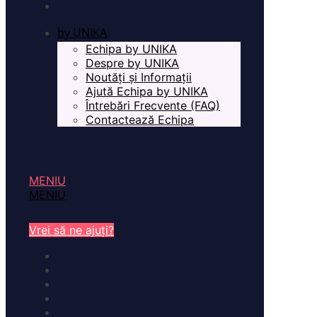
by UNIKA
Echipa by UNIKA
Despre by UNIKA
Noutăți și Informații
Ajută Echipa by UNIKA
Întrebări Frecvente (FAQ)
Contactează Echipa
MENIU
MENIU
Vrei să ne ajuți?