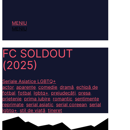
MENIU
MENIU
FC SOLDOUT
(2025)
Seriale Asiatice LGBTQ+
actor
,
aparențe
,
comedie
,
dramă
,
echipă de
fotbal
,
fotbal
,
lgbtq+
,
prejudecăți
,
presa
,
prietenie
,
prima iubire
,
romantic
,
sentimente
reprimate
,
serial asiatic
,
serial coreean
,
serial
lgbtq+
,
stil de viață
,
tineret