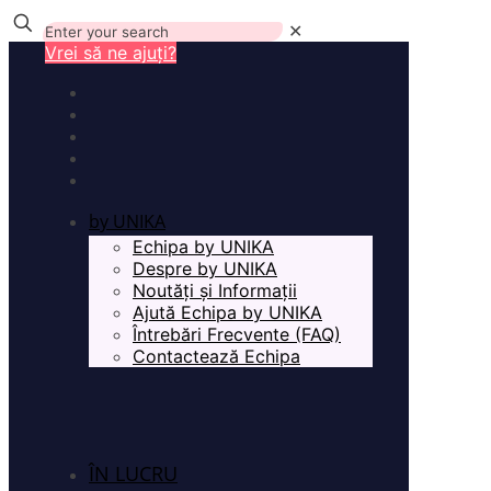
✕
Vrei să ne ajuți?
by UNIKA
Echipa by UNIKA
Despre by UNIKA
Noutăți și Informații
Ajută Echipa by UNIKA
Întrebări Frecvente (FAQ)
Contactează Echipa
ÎN LUCRU