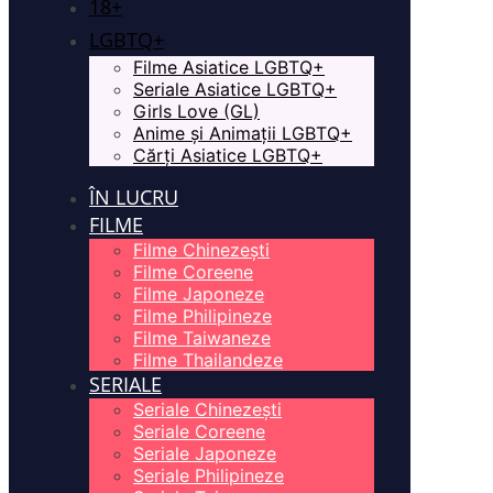
18+
LGBTQ+
Filme Asiatice LGBTQ+
Seriale Asiatice LGBTQ+
Girls Love (GL)
Anime și Animații LGBTQ+
Cărți Asiatice LGBTQ+
ÎN LUCRU
FILME
Filme Chinezești
Filme Coreene
Filme Japoneze
Filme Philipineze
Filme Taiwaneze
Filme Thailandeze
SERIALE
Seriale Chinezești
Seriale Coreene
Seriale Japoneze
Seriale Philipineze