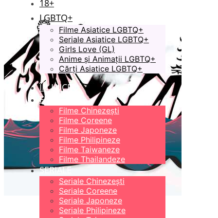
18+
LGBTQ+
Filme Asiatice LGBTQ+
Seriale Asiatice LGBTQ+
Girls Love (GL)
Anime și Animații LGBTQ+
Cărți Asiatice LGBTQ+
ÎN LUCRU
FILME
Filme Chinezești
Filme Coreene
Filme Japoneze
Filme Philipineze
Filme Taiwaneze
Filme Thailandeze
SERIALE
Seriale Chinezești
Seriale Coreene
Seriale Japoneze
Seriale Philipineze