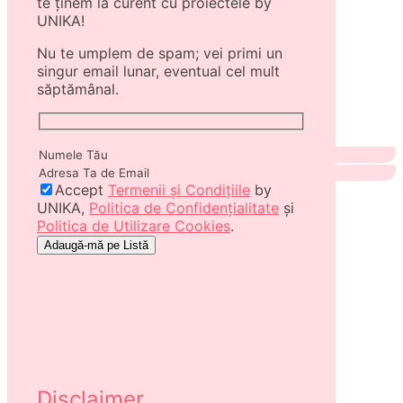
te ținem la curent cu proiectele by
UNIKA!
Nu te umplem de spam; vei primi un
singur email lunar, eventual cel mult
săptămânal.
Accept
Termenii și Condițiile
by
UNIKA,
Politica de Confidențialitate
și
Politica de Utilizare Cookies
.
Disclaimer