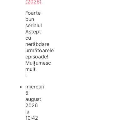
(2026)
Foarte
bun
serialul
Aștept
cu
nerăbdare
următoarele
episoade!
Mulțumesc
mult
!
miercuri,
5
august
2026
la
10:42