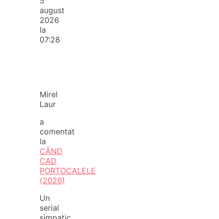
5
august
2026
la
07:28
Mirel
Laur
a
comentat
la
CÂND
CAD
PORTOCALELE
(2026)
Un
serial
simpatic,