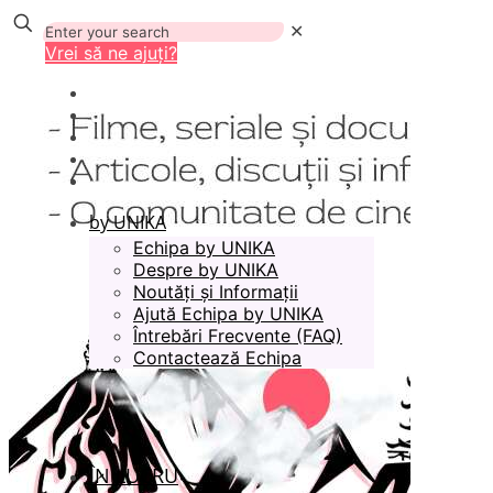
✕
Vrei să ne ajuți?
by UNIKA
Echipa by UNIKA
Despre by UNIKA
Noutăți și Informații
Ajută Echipa by UNIKA
Întrebări Frecvente (FAQ)
Contactează Echipa
ÎN LUCRU