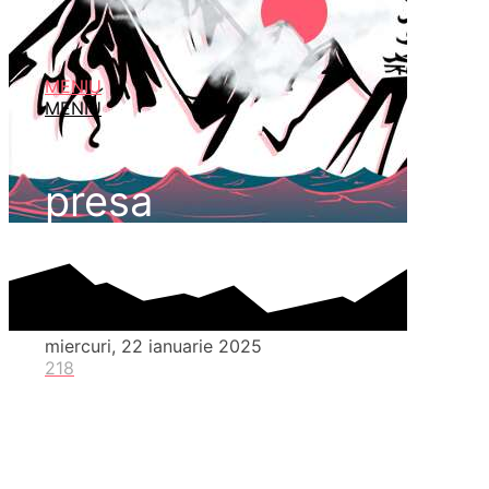
MENIU
MENIU
presa
miercuri, 22 ianuarie 2025
218