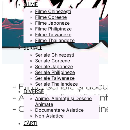
FILME
Filme Chinezești
Filme Coreene
Filme Japoneze
Filme Philipineze
Filme Taiwaneze
Filme Thailandeze
SERIALE
Seriale Chinezești
Seriale Coreene
Seriale Japoneze
Seriale Philipineze
Seriale Taiwaneze
Seriale Thailandeze
DIVERSE
Anime, Animații și Desene
Animate
Documentare Asiatice
Non-Asiatice
CĂRȚI