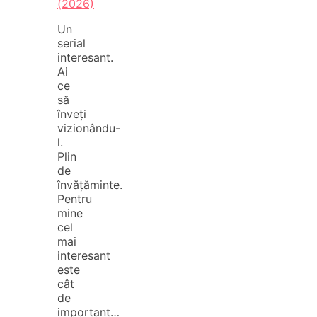
(2026)
Un
serial
interesant.
Ai
ce
să
înveți
vizionându-
l.
Plin
de
învățăminte.
Pentru
mine
cel
mai
interesant
este
cât
de
important…