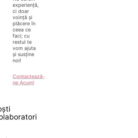
experiență,
ci doar
voință și
plăcere în
ceea ce
faci; cu
restul te
vom ajuta
și susține
noi!
Contactează-
ne Acum!
oști
olaboratori