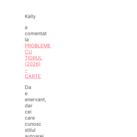
Kally
a
comentat
la
PROBLEME
CU
TIGRUL
(2026)
–
CARTE
Da
e
enervant,
dar
cei
care
cunosc
stilul
autoarei