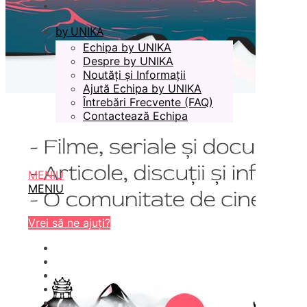
by UNIKA
Echipa by UNIKA
Despre by UNIKA
Noutăți și Informații
Ajută Echipa by UNIKA
Întrebări Frecvente (FAQ)
Contactează Echipa
MENIU
MENIU
Vrei să ne ajuți?