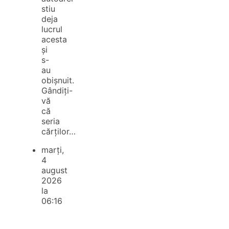
stiu
deja
lucrul
acesta
și
s-
au
obișnuit.
Gândiți-
vă
că
seria
cărților…
marți,
4
august
2026
la
06:16