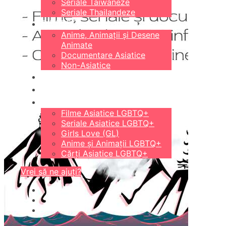
Seriale Taiwaneze
Seriale Thailandeze
DIVERSE
Anime, Animații și Desene
Animate
Documentare Asiatice
Non-Asiatice
CĂRȚI
18+
LGBTQ+
Filme Asiatice LGBTQ+
Seriale Asiatice LGBTQ+
Girls Love (GL)
Anime și Animații LGBTQ+
Cărți Asiatice LGBTQ+
Vrei să ne ajuți?