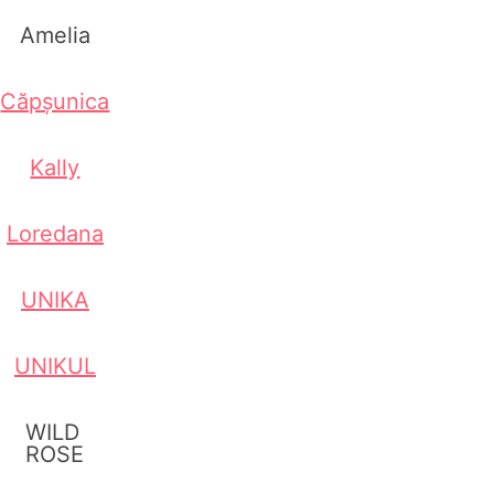
Amelia
Căpșunica
Kally
Loredana
UNIKA
UNIKUL
WILD
ROSE