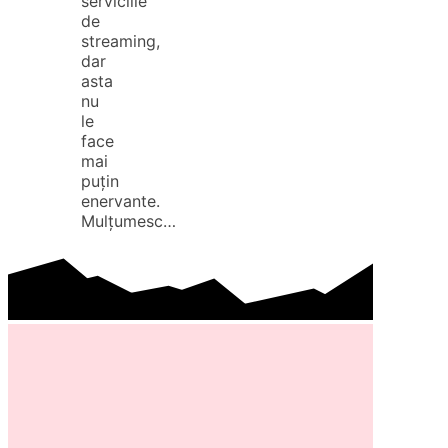
serviciile
de
streaming,
dar
asta
nu
le
face
mai
puțin
enervante.
Mulțumesc…