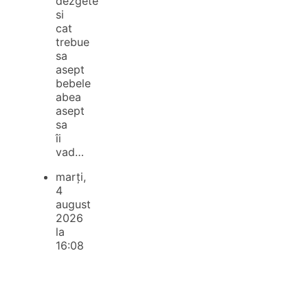
dezgete
si
cat
trebue
sa
asept
bebele
abea
asept
sa
îi
vad…
marți,
4
august
2026
la
16:08