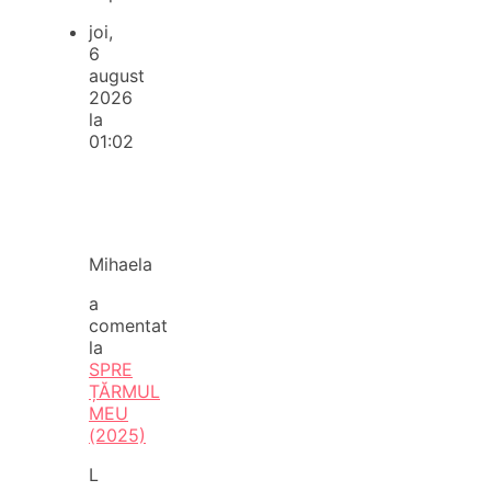
joi,
6
august
2026
la
01:02
Mihaela
a
comentat
la
SPRE
ȚĂRMUL
MEU
(2025)
L