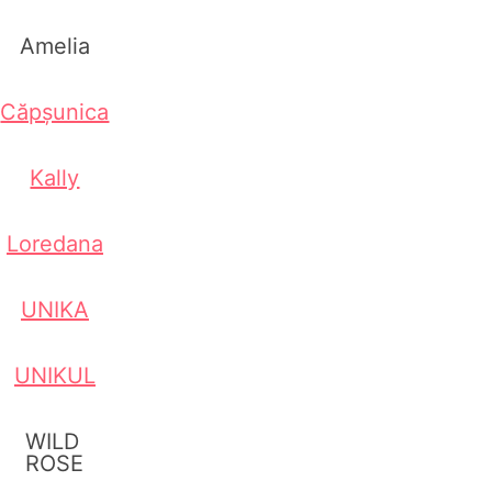
Amelia
Căpșunica
Kally
Loredana
UNIKA
UNIKUL
WILD
ROSE