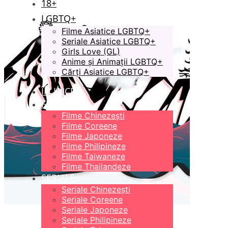
18+
LGBTQ+
Filme Asiatice LGBTQ+
Seriale Asiatice LGBTQ+
Girls Love (GL)
Anime și Animații LGBTQ+
Cărți Asiatice LGBTQ+
ÎN LUCRU
FILME
Filme Chinezești
Filme Coreene
Filme Japoneze
Filme Philipineze
Filme Taiwaneze
Filme Thailandeze
SERIALE
Seriale Chinezești
Seriale Coreene
Seriale Japoneze
Seriale Philipineze