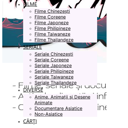
FILME
Filme Chinezești
Filme Coreene
Filme Japoneze
Filme Philipineze
Filme Taiwaneze
Filme Thailandeze
SERIALE
Seriale Chinezești
Seriale Coreene
Seriale Japoneze
Seriale Philipineze
Seriale Taiwaneze
Seriale Thailandeze
DIVERSE
Anime, Animații și Desene
Animate
Documentare Asiatice
Non-Asiatice
CĂRȚI