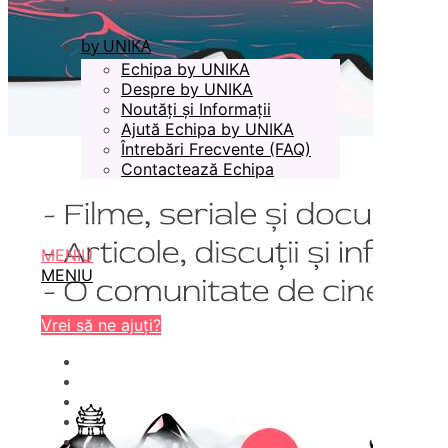
by UNIKA
Echipa by UNIKA
Despre by UNIKA
Noutăți și Informații
Ajută Echipa by UNIKA
Întrebări Frecvente (FAQ)
Contactează Echipa
MENIU
MENIU
Vrei să ne ajuți?