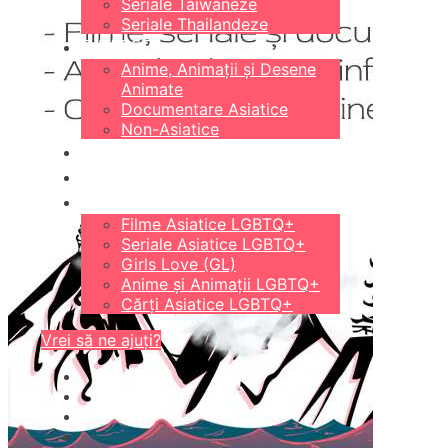
Seriale Taiwaneze
Seriale Thailandeze
DIVERSE
Anime, Animații și Desene
Animate
Documentare Asiatice
Non-Asiatice
CĂRȚI
18+
LGBTQ+
Filme Asiatice LGBTQ+
Seriale Asiatice LGBTQ+
Girls Love (GL)
Anime și Animații LGBTQ+
Cărți Asiatice LGBTQ+
Vrei să ne ajuți?