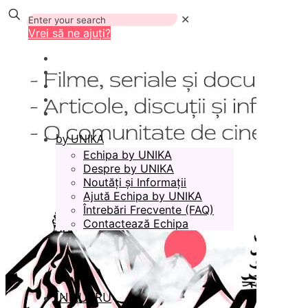
✕
Vrei să ne ajuți?
by UNIKA
Echipa by UNIKA
Despre by UNIKA
Noutăți și Informații
Ajută Echipa by UNIKA
Întrebări Frecvente (FAQ)
Contactează Echipa
ÎN LUCRU