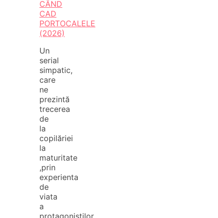
CÂND
CAD
PORTOCALELE
(2026)
Un
serial
simpatic,
care
ne
prezintă
trecerea
de
la
copilăriei
la
maturitate
,prin
experienta
de
viata
a
protagoniștilor.