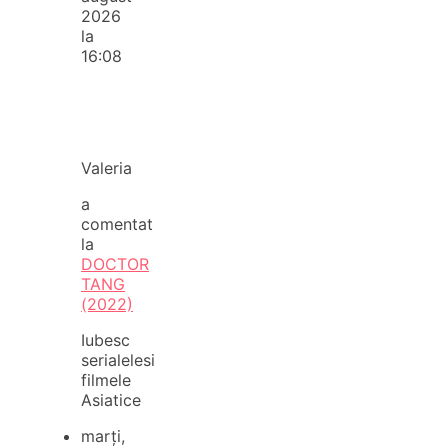
2026
la
16:08
Valeria
a
comentat
la
DOCTOR
TANG
(2022)
Iubesc
serialelesi
filmele
Asiatice
marți,