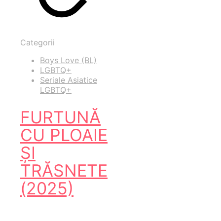
Categorii
Boys Love (BL)
LGBTQ+
Seriale Asiatice
LGBTQ+
FURTUNĂ
CU PLOAIE
ȘI
TRĂSNETE
(2025)