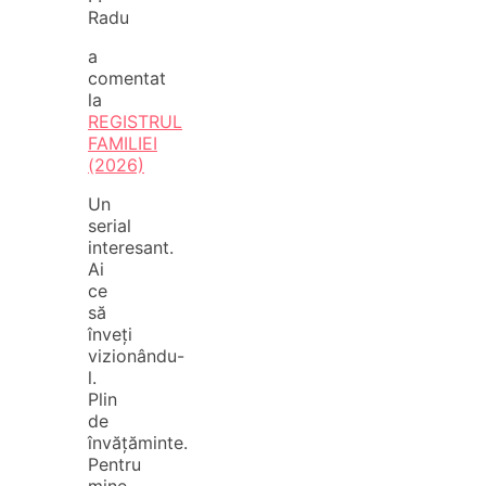
Radu
a
comentat
la
REGISTRUL
FAMILIEI
(2026)
Un
serial
interesant.
Ai
ce
să
înveți
vizionându-
l.
Plin
de
învățăminte.
Pentru
mine