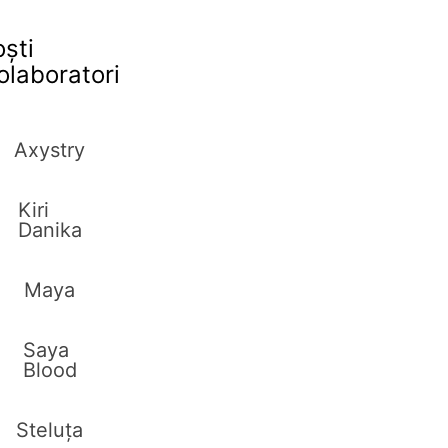
oști
olaboratori
Axystry
Kiri
Danika
Maya
Saya
Blood
Steluța