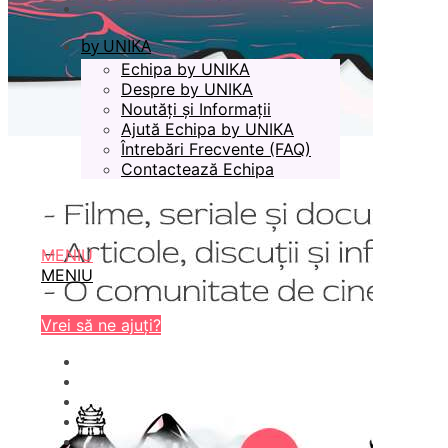
by UNIKA
Echipa by UNIKA
Despre by UNIKA
Noutăți și Informații
Ajută Echipa by UNIKA
Întrebări Frecvente (FAQ)
Contactează Echipa
MENIU
MENIU
Vrei să ne ajuți?