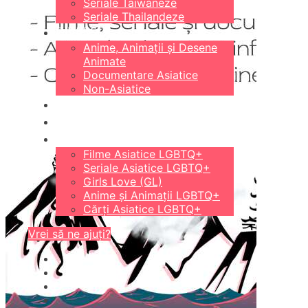
Seriale Taiwaneze
Seriale Thailandeze
DIVERSE
Anime, Animații și Desene
Animate
Documentare Asiatice
Non-Asiatice
CĂRȚI
18+
LGBTQ+
Filme Asiatice LGBTQ+
Seriale Asiatice LGBTQ+
Girls Love (GL)
Anime și Animații LGBTQ+
Cărți Asiatice LGBTQ+
Vrei să ne ajuți?