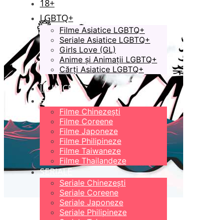
18+
LGBTQ+
Filme Asiatice LGBTQ+
Seriale Asiatice LGBTQ+
Girls Love (GL)
Anime și Animații LGBTQ+
Cărți Asiatice LGBTQ+
ÎN LUCRU
FILME
Filme Chinezești
Filme Coreene
Filme Japoneze
Filme Philipineze
Filme Taiwaneze
Filme Thailandeze
SERIALE
Seriale Chinezești
Seriale Coreene
Seriale Japoneze
Seriale Philipineze