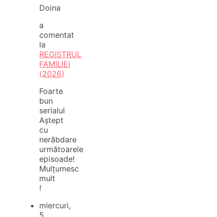
Doina
a
comentat
la
REGISTRUL
FAMILIEI
(2026)
Foarte
bun
serialul
Aștept
cu
nerăbdare
următoarele
episoade!
Mulțumesc
mult
!
miercuri,
5