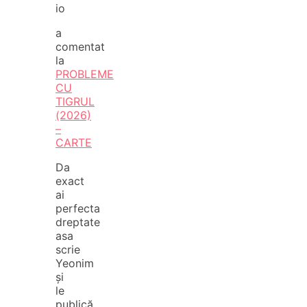
io
a
comentat
la
PROBLEME
CU
TIGRUL
(2026)
–
CARTE
Da
exact
ai
perfecta
dreptate
asa
scrie
Yeonim
și
le
publică