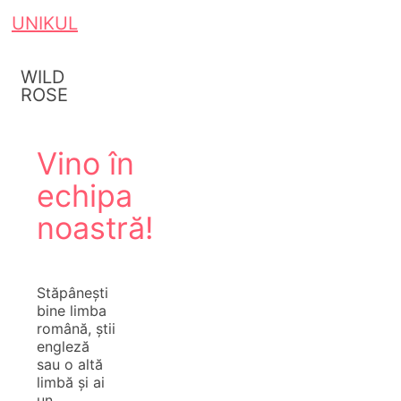
UNIKUL
WILD
ROSE
Vino în
echipa
noastră!
Stăpânești
bine limba
română, știi
engleză
sau o altă
limbă și ai
un