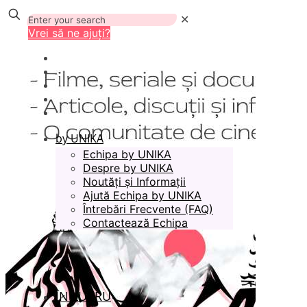
✕
Vrei să ne ajuți?
by UNIKA
Echipa by UNIKA
Despre by UNIKA
Noutăți și Informații
Ajută Echipa by UNIKA
Întrebări Frecvente (FAQ)
Contactează Echipa
ÎN LUCRU