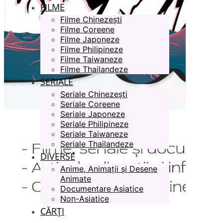
FILME
Filme Chinezești
Filme Coreene
Filme Japoneze
Filme Philipineze
Filme Taiwaneze
Filme Thailandeze
SERIALE
Seriale Chinezești
Seriale Coreene
Seriale Japoneze
Seriale Philipineze
Seriale Taiwaneze
Seriale Thailandeze
DIVERSE
Anime, Animații și Desene
Animate
Documentare Asiatice
Non-Asiatice
CĂRȚI