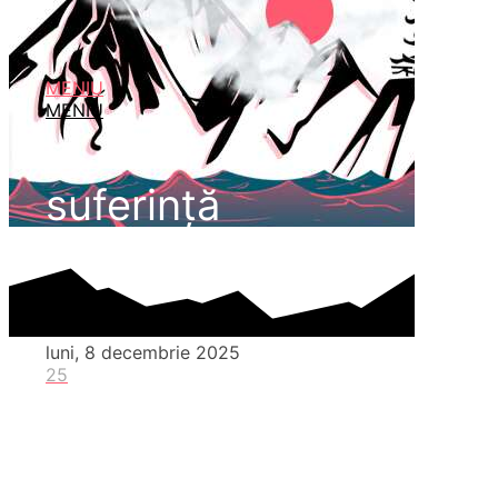
MENIU
MENIU
suferinţă
luni, 8 decembrie 2025
25