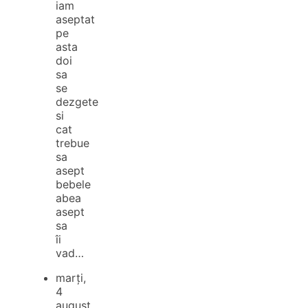
iam
aseptat
pe
asta
doi
sa
se
dezgete
si
cat
trebue
sa
asept
bebele
abea
asept
sa
îi
vad…
marți,
4
august