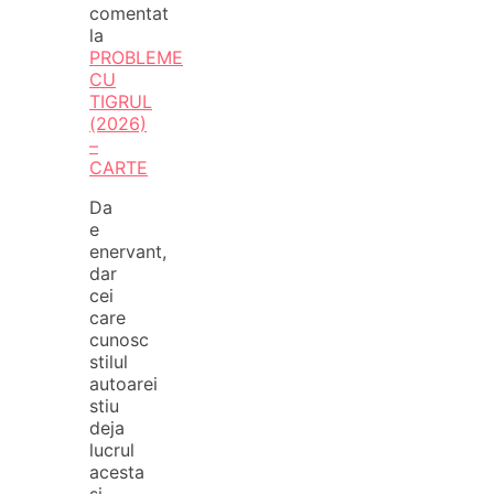
comentat
la
PROBLEME
CU
TIGRUL
(2026)
–
CARTE
Da
e
enervant,
dar
cei
care
cunosc
stilul
autoarei
stiu
deja
lucrul
acesta
și