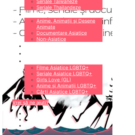
Seriale Taiwaneze
Seriale Thailandeze
DIVERSE
Anime, Animații și Desene
Animate
Documentare Asiatice
Non-Asiatice
CĂRȚI
18+
LGBTQ+
Filme Asiatice LGBTQ+
Seriale Asiatice LGBTQ+
Girls Love (GL)
Anime și Animații LGBTQ+
Cărți Asiatice LGBTQ+
Vrei să ne ajuți?