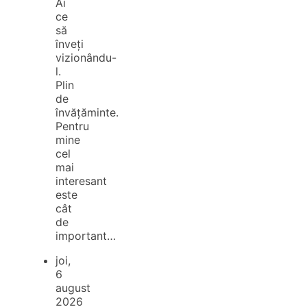
Ai
ce
să
înveți
vizionându-
l.
Plin
de
învățăminte.
Pentru
mine
cel
mai
interesant
este
cât
de
important…
joi,
6
august
2026