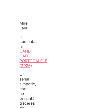
Mirel
Laur
a
comentat
la
CÂND
CAD
PORTOCALELE
(2026)
Un
serial
simpatic,
care
ne
prezintă
trecerea
de