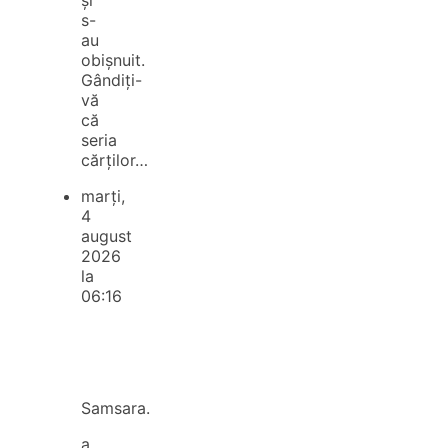
s-
au
obișnuit.
Gândiți-
vă
că
seria
cărților…
marți,
4
august
2026
la
06:16
Samsara.
a