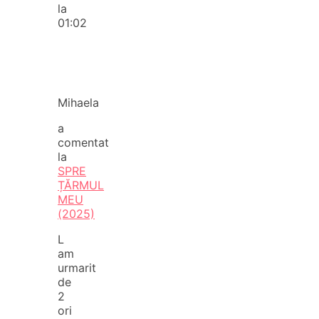
la
01:02
Mihaela
a
comentat
la
SPRE
ȚĂRMUL
MEU
(2025)
L
am
urmarit
de
2
ori