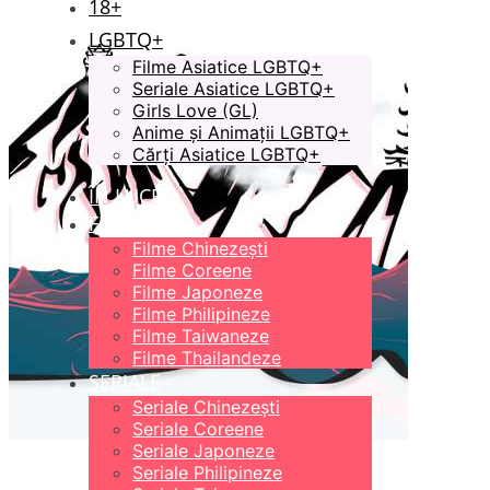
18+
LGBTQ+
Filme Asiatice LGBTQ+
Seriale Asiatice LGBTQ+
Girls Love (GL)
Anime și Animații LGBTQ+
Cărți Asiatice LGBTQ+
ÎN LUCRU
FILME
Filme Chinezești
Filme Coreene
Filme Japoneze
Filme Philipineze
Filme Taiwaneze
Filme Thailandeze
SERIALE
Seriale Chinezești
Seriale Coreene
Seriale Japoneze
Seriale Philipineze