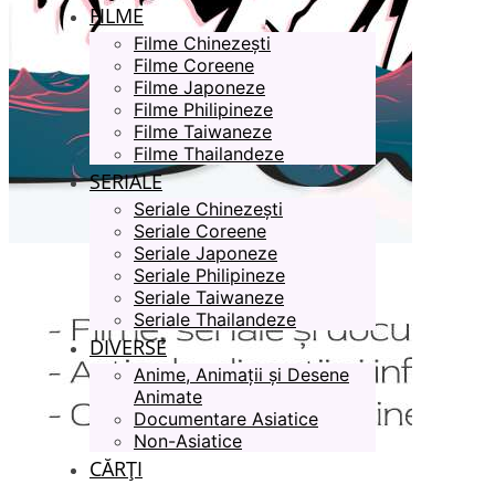
FILME
Filme Chinezești
Filme Coreene
Filme Japoneze
Filme Philipineze
Filme Taiwaneze
Filme Thailandeze
SERIALE
Seriale Chinezești
Seriale Coreene
Seriale Japoneze
Seriale Philipineze
Seriale Taiwaneze
Seriale Thailandeze
DIVERSE
Anime, Animații și Desene
Animate
Documentare Asiatice
Non-Asiatice
CĂRȚI