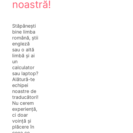
noastră!
Stăpânești
bine limba
română, știi
engleză
sau o altă
limbă și ai
un
calculator
sau laptop?
Alătură-te
echipei
noastre de
traducători!
Nu cerem
experiență,
ci doar
voință și
plăcere în
ceea ce