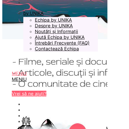
by UNIKA
Echipa by UNIKA
Despre by UNIKA
Noutăți și Informații
Ajută Echipa by UNIKA
Întrebări Frecvente (FAQ)
Contactează Echipa
MENIU
MENIU
Vrei să ne ajuți?