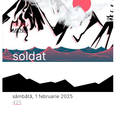
MENIU
MENIU
soldat
sâmbătă, 1 februarie 2025
425