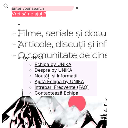
✕
Vrei să ne ajuți?
by UNIKA
Echipa by UNIKA
Despre by UNIKA
Noutăți și Informații
Ajută Echipa by UNIKA
Întrebări Frecvente (FAQ)
Contactează Echipa
ÎN LUCRU