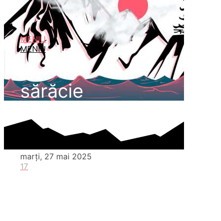
MENIU
MENIU
sărăcie
marți, 27 mai 2025
17