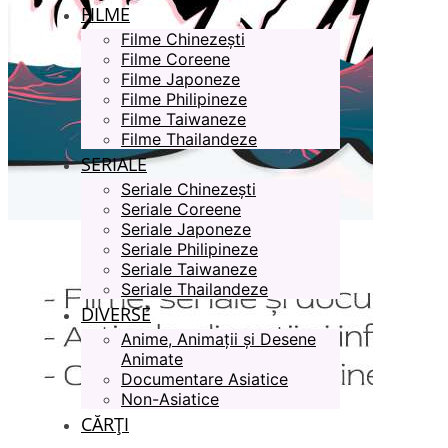
FILME
Filme Chinezești
Filme Coreene
Filme Japoneze
Filme Philipineze
Filme Taiwaneze
Filme Thailandeze
SERIALE
Seriale Chinezești
Seriale Coreene
Seriale Japoneze
Seriale Philipineze
Seriale Taiwaneze
Seriale Thailandeze
DIVERSE
Anime, Animații și Desene
Animate
Documentare Asiatice
Non-Asiatice
CĂRȚI