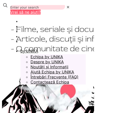
✕
Vrei să ne ajuți?
by UNIKA
Echipa by UNIKA
Despre by UNIKA
Noutăți și Informații
Ajută Echipa by UNIKA
Întrebări Frecvente (FAQ)
Contactează Echipa
ÎN LUCRU