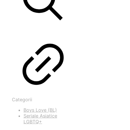
Categorii
Boys Love (BL)
Seriale Asiatice
LGBTQ+