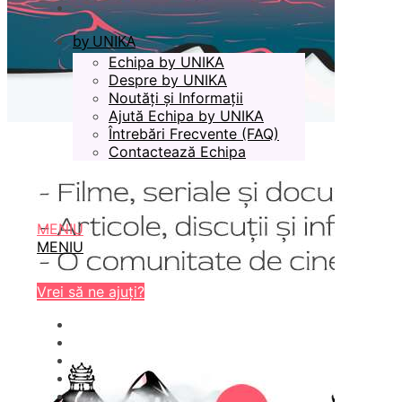
by UNIKA
Echipa by UNIKA
Despre by UNIKA
Noutăți și Informații
Ajută Echipa by UNIKA
Întrebări Frecvente (FAQ)
Contactează Echipa
MENIU
MENIU
Vrei să ne ajuți?