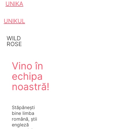
UNIKA
UNIKUL
WILD
ROSE
Vino în
echipa
noastră!
Stăpânești
bine limba
română, știi
engleză