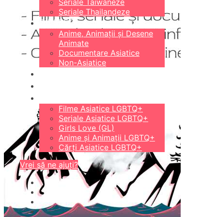
Seriale Taiwaneze
Seriale Thailandeze
DIVERSE
Anime, Animații și Desene
Animate
Documentare Asiatice
Non-Asiatice
CĂRȚI
18+
LGBTQ+
Filme Asiatice LGBTQ+
Seriale Asiatice LGBTQ+
Girls Love (GL)
Anime și Animații LGBTQ+
Cărți Asiatice LGBTQ+
Vrei să ne ajuți?