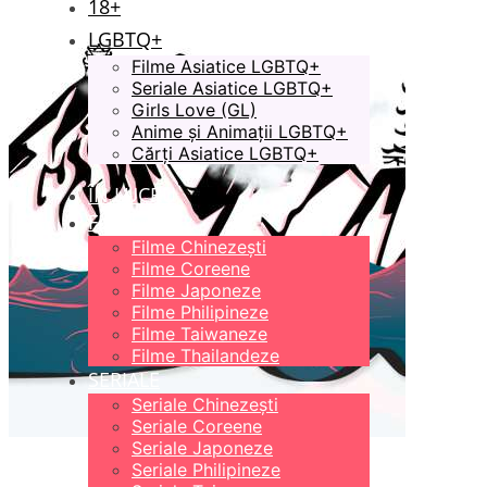
18+
LGBTQ+
Filme Asiatice LGBTQ+
Seriale Asiatice LGBTQ+
Girls Love (GL)
Anime și Animații LGBTQ+
Cărți Asiatice LGBTQ+
ÎN LUCRU
FILME
Filme Chinezești
Filme Coreene
Filme Japoneze
Filme Philipineze
Filme Taiwaneze
Filme Thailandeze
SERIALE
Seriale Chinezești
Seriale Coreene
Seriale Japoneze
Seriale Philipineze