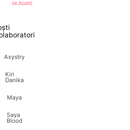
ne Acum!
oști
olaboratori
Axystry
Kiri
Danika
Maya
Saya
Blood