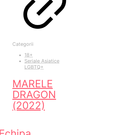
Categorii
18+
Seriale Asiatice
LGBTQ+
MARELE
DRAGON
(2022)
Echipa