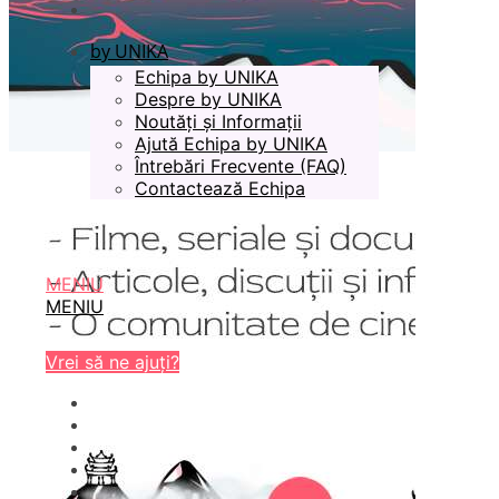
by UNIKA
Echipa by UNIKA
Despre by UNIKA
Noutăți și Informații
Ajută Echipa by UNIKA
Întrebări Frecvente (FAQ)
Contactează Echipa
MENIU
MENIU
Vrei să ne ajuți?