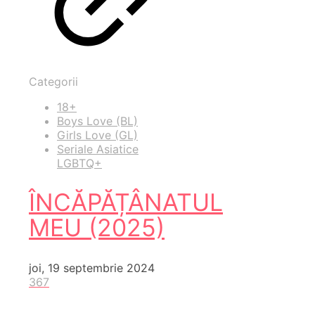
Categorii
18+
Boys Love (BL)
Girls Love (GL)
Seriale Asiatice
LGBTQ+
ÎNCĂPĂȚÂNATUL
MEU (2025)
joi, 19 septembrie 2024
367