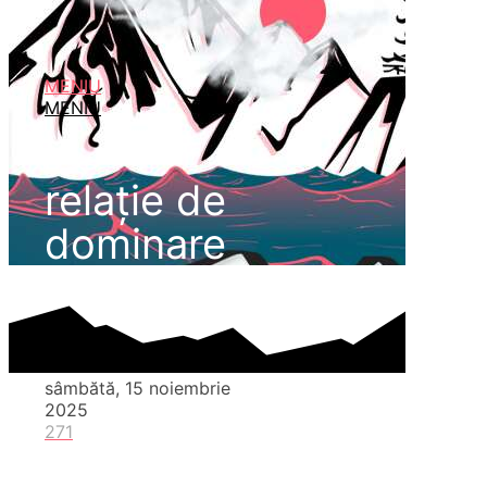
MENIU
MENIU
relație de
dominare
sâmbătă, 15 noiembrie
2025
271