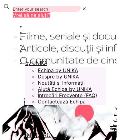
✕
Vrei să ne ajuți?
by UNIKA
Echipa by UNIKA
Despre by UNIKA
Noutăți și Informații
Ajută Echipa by UNIKA
Întrebări Frecvente (FAQ)
Contactează Echipa
ÎN LUCRU