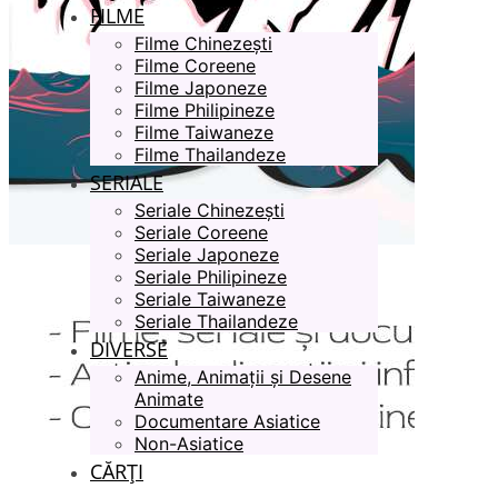
FILME
Filme Chinezești
Filme Coreene
Filme Japoneze
Filme Philipineze
Filme Taiwaneze
Filme Thailandeze
SERIALE
Seriale Chinezești
Seriale Coreene
Seriale Japoneze
Seriale Philipineze
Seriale Taiwaneze
Seriale Thailandeze
DIVERSE
Anime, Animații și Desene
Animate
Documentare Asiatice
Non-Asiatice
CĂRȚI