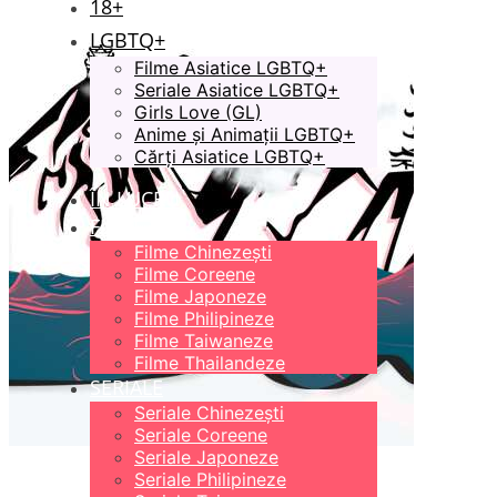
18+
LGBTQ+
Filme Asiatice LGBTQ+
Seriale Asiatice LGBTQ+
Girls Love (GL)
Anime și Animații LGBTQ+
Cărți Asiatice LGBTQ+
ÎN LUCRU
FILME
Filme Chinezești
Filme Coreene
Filme Japoneze
Filme Philipineze
Filme Taiwaneze
Filme Thailandeze
SERIALE
Seriale Chinezești
Seriale Coreene
Seriale Japoneze
Seriale Philipineze