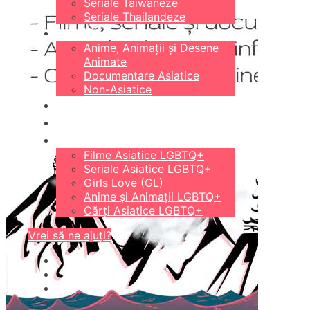
Seriale Taiwaneze
Seriale Thailandeze
DIVERSE
Anime, Animații și Desene
Animate
Documentare Asiatice
Non-Asiatice
CĂRȚI
18+
LGBTQ+
Filme Asiatice LGBTQ+
Seriale Asiatice LGBTQ+
Girls Love (GL)
Anime și Animații LGBTQ+
Cărți Asiatice LGBTQ+
Vrei să ne ajuți?