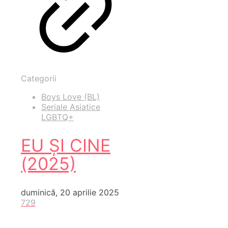
Categorii
Boys Love (BL)
Seriale Asiatice
LGBTQ+
EU ȘI CINE
(2025)
duminică, 20 aprilie 2025
729