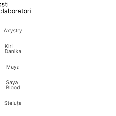
oști
olaboratori
Axystry
Kiri
Danika
Maya
Saya
Blood
Steluța