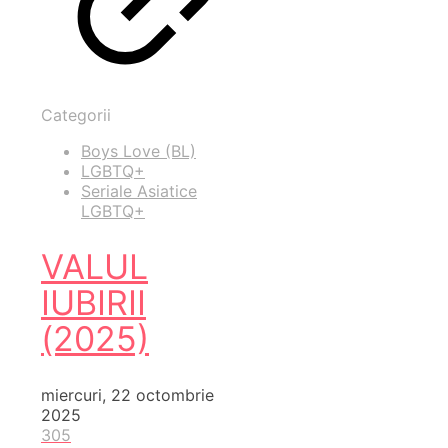
Categorii
Boys Love (BL)
LGBTQ+
Seriale Asiatice
LGBTQ+
VALUL
IUBIRII
(2025)
miercuri, 22 octombrie
2025
305