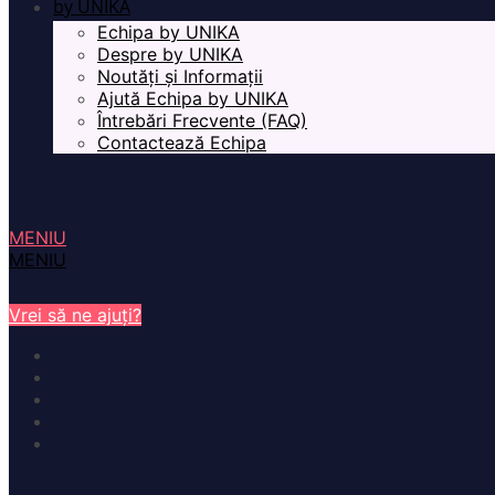
by UNIKA
Echipa by UNIKA
Despre by UNIKA
Noutăți și Informații
Ajută Echipa by UNIKA
Întrebări Frecvente (FAQ)
Contactează Echipa
MENIU
MENIU
Vrei să ne ajuți?