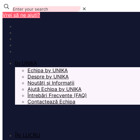
✕
Vrei să ne ajuți?
by UNIKA
Echipa by UNIKA
Despre by UNIKA
Noutăți și Informații
Ajută Echipa by UNIKA
Întrebări Frecvente (FAQ)
Contactează Echipa
ÎN LUCRU