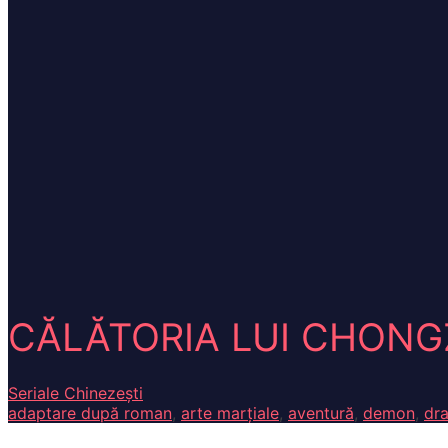
CĂLĂTORIA LUI CHONGZ
Seriale Chinezești
adaptare după roman
,
arte marțiale
,
aventură
,
demon
,
dr