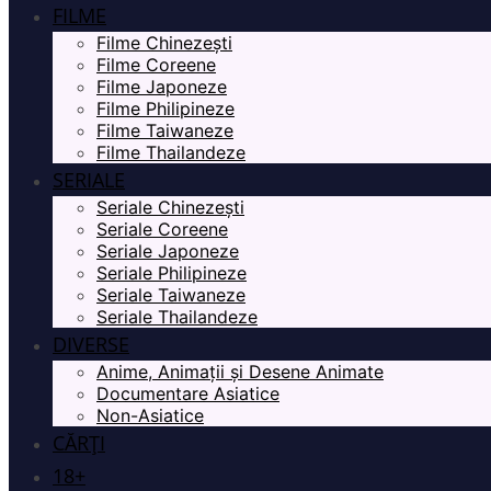
FILME
Filme Chinezești
Filme Coreene
Filme Japoneze
Filme Philipineze
Filme Taiwaneze
Filme Thailandeze
SERIALE
Seriale Chinezești
Seriale Coreene
Seriale Japoneze
Seriale Philipineze
Seriale Taiwaneze
Seriale Thailandeze
DIVERSE
Anime, Animații și Desene Animate
Documentare Asiatice
Non-Asiatice
CĂRȚI
18+