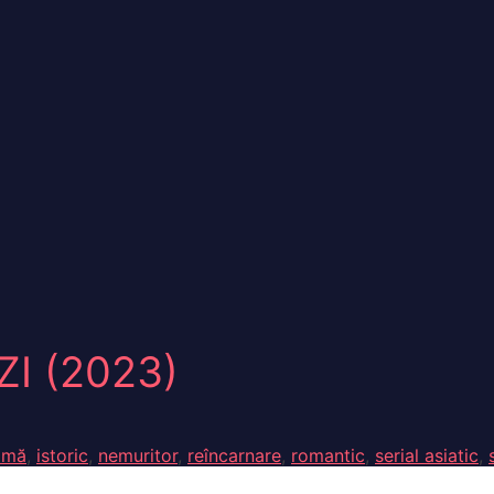
I (2023)
amă
,
istoric
,
nemuritor
,
reîncarnare
,
romantic
,
serial asiatic
,