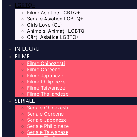
LGBTQ+
Filme Asiatice LGBTQ+
Seriale Asiatice LGBTQ+
Girls Love (GL)
Anime și Animații LGBTQ+
Cărți Asiatice LGBTQ+
ÎN LUCRU
FILME
Filme Chinezești
Filme Coreene
Filme Japoneze
Filme Philipineze
Filme Taiwaneze
Filme Thailandeze
SERIALE
Seriale Chinezești
Seriale Coreene
Seriale Japoneze
Seriale Philipineze
Seriale Taiwaneze