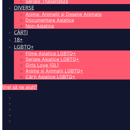
Seriale Thailandeze
DIVERSE
Anime, Animații și Desene Animate
Documentare Asiatice
Non-Asiatice
CĂRȚI
18+
LGBTQ+
Filme Asiatice LGBTQ+
Seriale Asiatice LGBTQ+
Girls Love (GL)
Anime și Animații LGBTQ+
Cărți Asiatice LGBTQ+
Vrei să ne ajuți?