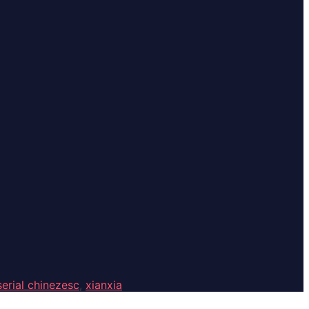
serial chinezesc
,
xianxia