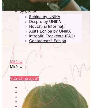
by UNIKA
Echipa by UNIKA
Despre by UNIKA
Noutăți și Informații
Ajută Echipa by UNIKA
Întrebări Frecvente (FAQ)
Contactează Echipa
MENIU
MENIU
Vrei să ne ajuți?