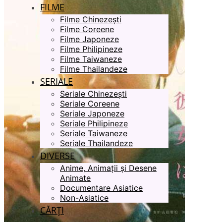
FILME
Filme Chinezești
Filme Coreene
Filme Japoneze
Filme Philipineze
Filme Taiwaneze
Filme Thailandeze
SERIALE
Seriale Chinezești
Seriale Coreene
Seriale Japoneze
Seriale Philipineze
Seriale Taiwaneze
Seriale Thailandeze
DIVERSE
Anime, Animații și Desene
Animate
Documentare Asiatice
Non-Asiatice
CĂRȚI