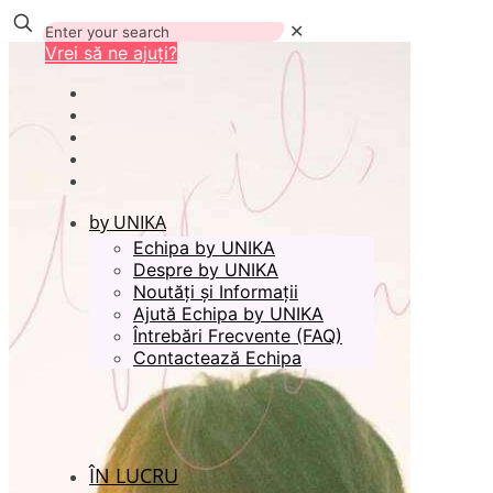
✕
Vrei să ne ajuți?
by UNIKA
Echipa by UNIKA
Despre by UNIKA
Noutăți și Informații
Ajută Echipa by UNIKA
Întrebări Frecvente (FAQ)
Contactează Echipa
ÎN LUCRU