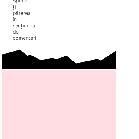
Spune-
ți
părerea
în
secțiunea
de
comentarii!