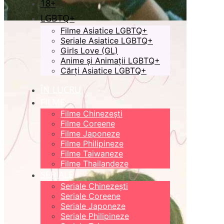
18+
LGBTQ+
Filme Asiatice LGBTQ+
Seriale Asiatice LGBTQ+
Girls Love (GL)
Anime și Animații LGBTQ+
Cărți Asiatice LGBTQ+
ÎN LUCRU
FILME
Filme Chinezești
Filme Coreene
Filme Japoneze
Filme Philipineze
Filme Taiwaneze
Filme Thailandeze
SERIALE
Seriale Chinezești
Seriale Coreene
Seriale Japoneze
Seriale Philipineze