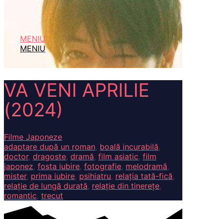
MENIU
MENIU
VA VENI APRILIE
(2024)
Filme Japoneze
adaptare după un roman
,
boală incurabilă
,
doctor
,
dragoste
,
dramă
,
film asiatic
,
film
japonez
,
fosta iubire
,
fotografie
,
melodramă
,
mister
,
prima iubire
,
psihiatru
,
relația tată-fică
,
relație de lungă durată
,
relație din tinerețe
,
romantic
,
trecut