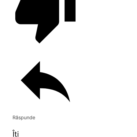
Răspunde
Îți