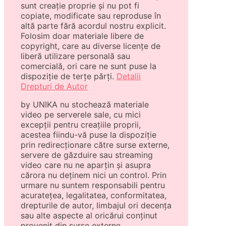
sunt creație proprie și nu pot fi
copiate, modificate sau reproduse în
altă parte fără acordul nostru explicit.
Folosim doar materiale libere de
copyright, care au diverse licențe de
liberă utilizare personală sau
comercială, ori care ne sunt puse la
dispoziție de terțe părți.
Detalii
Drepturi de Autor
by UNIKA nu stochează materiale
video pe serverele sale, cu mici
excepții pentru creațiile proprii,
acestea fiindu-vă puse la dispoziție
prin redirecționare către surse externe,
servere de găzduire sau streaming
video care nu ne aparțin și asupra
cărora nu deținem nici un control. Prin
urmare nu suntem responsabili pentru
acuratețea, legalitatea, conformitatea,
drepturile de autor, limbajul ori decența
sau alte aspecte al oricărui conținut
provenit din surse externe.