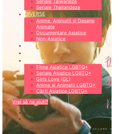
Seriale Taiwaneze
Seriale Thailandeze
DIVERSE
Anime, Animații și Desene
Animate
Documentare Asiatice
Non-Asiatice
CĂRȚI
18+
LGBTQ+
Filme Asiatice LGBTQ+
Seriale Asiatice LGBTQ+
Girls Love (GL)
Anime și Animații LGBTQ+
Cărți Asiatice LGBTQ+
Vrei să ne ajuți?