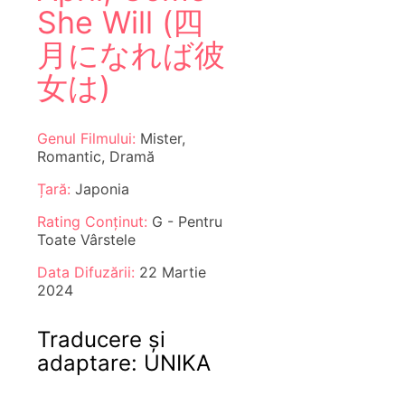
She Will (四
月になれば彼
女は)
Genul Filmului:
Mister,
Romantic, Dramă
Țară:
Japonia
Rating Conținut:
G - Pentru
Toate Vârstele
Data Difuzării:
22 Martie
2024
Traducere și
adaptare: UNIKA