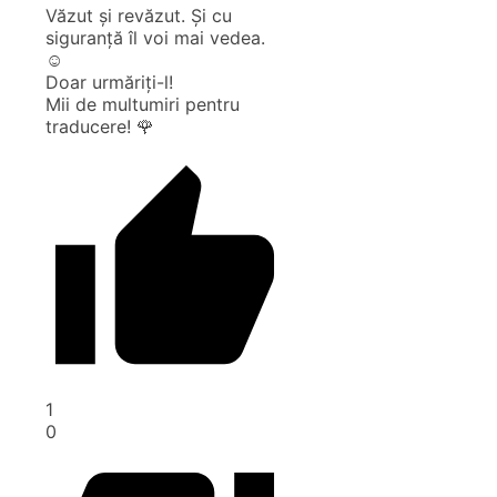
Văzut și revăzut. Și cu
siguranță îl voi mai vedea.
☺️
Doar urmăriți-l!
Mii de multumiri pentru
traducere! 🌹
1
0