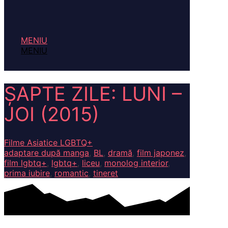
MENIU
MENIU
ȘAPTE ZILE: LUNI –
JOI (2015)
Filme Asiatice LGBTQ+
adaptare după manga
,
BL
,
dramă
,
film japonez
,
film lgbtq+
,
lgbtq+
,
liceu
,
monolog interior
,
prima iubire
,
romantic
,
tineret