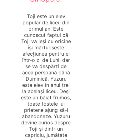
Toji este un elev
popular de liceu din
primul an. Este
cunoscut faptul că
Toji va ieși cu oricine
își mărturisește
afecțiunea pentru el
într-o zi de Luni, dar
se va despărți de
acea persoană până
Duminică. Yuzuru
este elev în anul trei
la același liceu. Deși
este un băiat frumos,
toate fostele lui
prietene ajung să-l
abandoneze. Yuzuru
devine curios despre
Toji și dintr-un
capriciu, jumătate