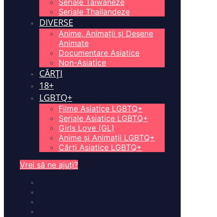
Seriale Taiwaneze
Seriale Thailandeze
DIVERSE
Anime, Animații și Desene
Animate
Documentare Asiatice
Non-Asiatice
CĂRȚI
18+
LGBTQ+
Filme Asiatice LGBTQ+
Seriale Asiatice LGBTQ+
Girls Love (GL)
Anime și Animații LGBTQ+
Cărți Asiatice LGBTQ+
Vrei să ne ajuți?