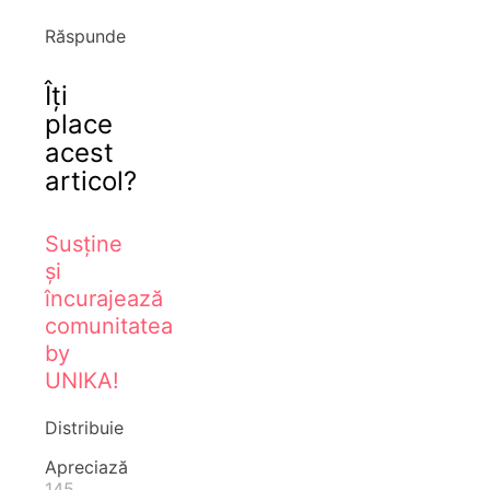
Răspunde
Îți
place
acest
articol?
Susține
și
încurajează
comunitatea
by
UNIKA!
Distribuie
Apreciază
145