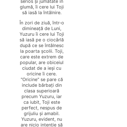
serios și jumătate în
glumă, îi cere lui Toji
să iasă la întâlnire.
În zori de ziuă, într-o
dimineață de Luni,
Yuzuru îi cere lui Toji
să iasă pe o ciocârlă
după ce se întâlnesc
la poarta școlii. Toji,
care este extrem de
popular, are obiceiul
ciudat de a ieși cu
oricine îi cere.
"Oricine" se pare că
include bărbați din
clasa superioară
precum Yuzuru, iar
ca iubit, Toji este
perfect, nespus de
grijuliu și amabil.
Yuzuru, evident, nu
are nicio intenție să