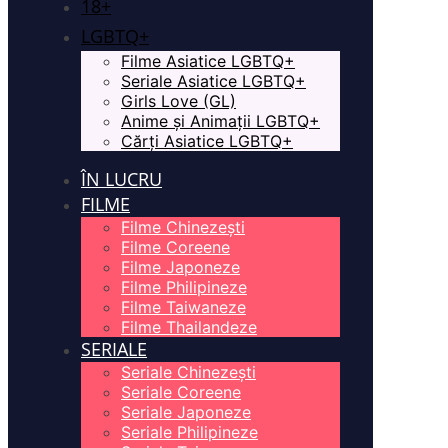
18+
LGBTQ+
Filme Asiatice LGBTQ+
Seriale Asiatice LGBTQ+
Girls Love (GL)
Anime și Animații LGBTQ+
Cărți Asiatice LGBTQ+
ÎN LUCRU
FILME
Filme Chinezești
Filme Coreene
Filme Japoneze
Filme Philipineze
Filme Taiwaneze
Filme Thailandeze
SERIALE
Seriale Chinezești
Seriale Coreene
Seriale Japoneze
Seriale Philipineze