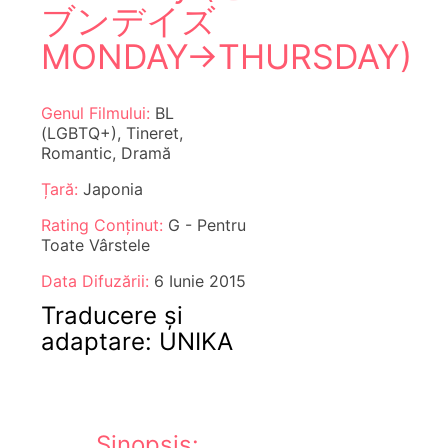
ブンデイズ
MONDAY→THURSDAY)
Genul Filmului:
BL
(LGBTQ+), Tineret,
Romantic, Dramă
Țară:
Japonia
Rating Conținut:
G - Pentru
Toate Vârstele
Data Difuzării:
6 Iunie 2015
Traducere și
adaptare: UNIKA
Sinopsis: