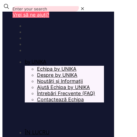
✕
Vrei să ne ajuți?
by UNIKA
Echipa by UNIKA
Despre by UNIKA
Noutăți și Informații
Ajută Echipa by UNIKA
Întrebări Frecvente (FAQ)
Contactează Echipa
ÎN LUCRU