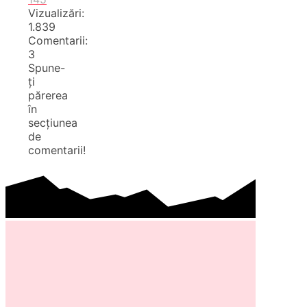
Vizualizări:
1.839
Comentarii:
3
Spune-
ți
părerea
în
secțiunea
de
comentarii!