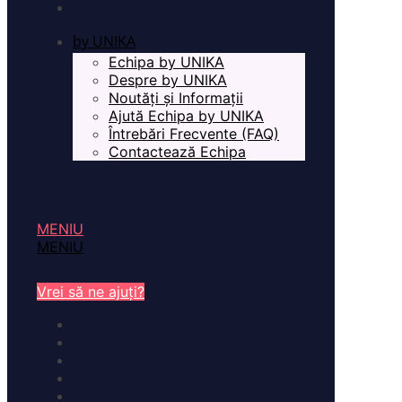
by UNIKA
Echipa by UNIKA
Despre by UNIKA
Noutăți și Informații
Ajută Echipa by UNIKA
Întrebări Frecvente (FAQ)
Contactează Echipa
MENIU
MENIU
Vrei să ne ajuți?