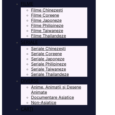
FILME
Filme Chinezești
Filme Coreene
Filme Japoneze
Filme Philipineze
Filme Taiwaneze
Filme Thailandeze
SERIALE
Seriale Chinezești
Seriale Coreene
Seriale Japoneze
Seriale Philipineze
Seriale Taiwaneze
Seriale Thailandeze
DIVERSE
Anime, Animații și Desene
Animate
Documentare Asiatice
Non-Asiatice
CĂRȚI