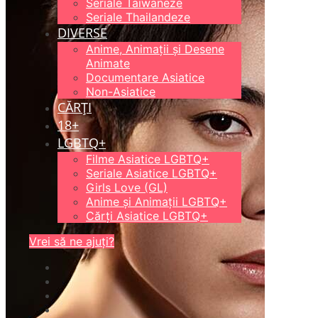
Seriale Taiwaneze
Seriale Thailandeze
DIVERSE
Anime, Animații și Desene
Animate
Documentare Asiatice
Non-Asiatice
CĂRȚI
18+
LGBTQ+
Filme Asiatice LGBTQ+
Seriale Asiatice LGBTQ+
Girls Love (GL)
Anime și Animații LGBTQ+
Cărți Asiatice LGBTQ+
Vrei să ne ajuți?