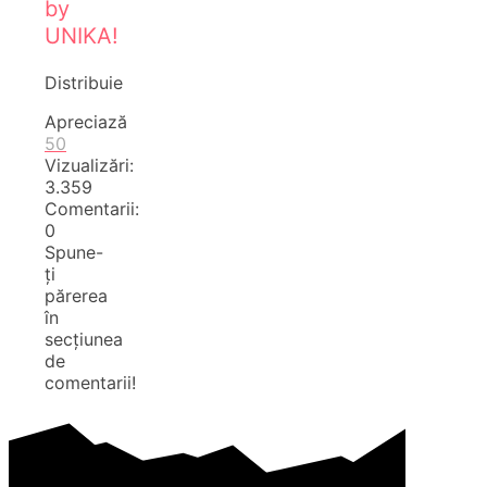
by
UNIKA!
Distribuie
Apreciază
50
Vizualizări:
3.359
Comentarii:
0
Spune-
ți
părerea
în
secțiunea
de
comentarii!