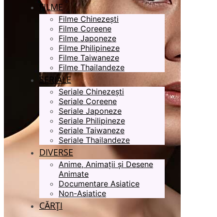
FILME
Filme Chinezești
Filme Coreene
Filme Japoneze
Filme Philipineze
Filme Taiwaneze
Filme Thailandeze
SERIALE
Seriale Chinezești
Seriale Coreene
Seriale Japoneze
Seriale Philipineze
Seriale Taiwaneze
Seriale Thailandeze
DIVERSE
Anime, Animații și Desene
Animate
Documentare Asiatice
Non-Asiatice
CĂRȚI