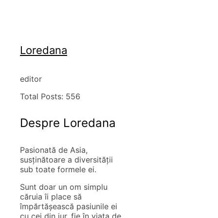
Loredana
editor
Total Posts:
556
Despre Loredana
Pasionată de Asia,
susţinătoare a diversităţii
sub toate formele ei.
Sunt doar un om simplu
căruia îi place să
împărtăşească pasiunile ei
cu cei din jur, fie în viaţa de