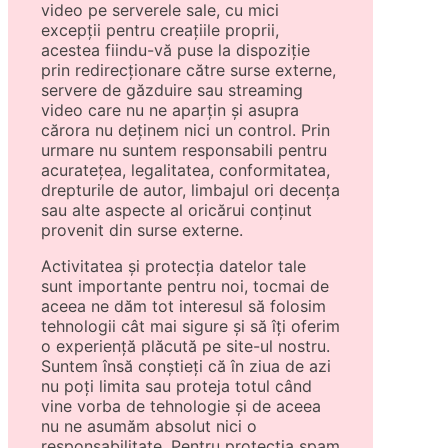
video pe serverele sale, cu mici
excepții pentru creațiile proprii,
acestea fiindu-vă puse la dispoziție
prin redirecționare către surse externe,
servere de găzduire sau streaming
video care nu ne aparțin și asupra
cărora nu deținem nici un control. Prin
urmare nu suntem responsabili pentru
acuratețea, legalitatea, conformitatea,
drepturile de autor, limbajul ori decența
sau alte aspecte al oricărui conținut
provenit din surse externe.
Activitatea și protecția datelor tale
sunt importante pentru noi, tocmai de
aceea ne dăm tot interesul să folosim
tehnologii cât mai sigure și să îți oferim
o experiență plăcută pe site-ul nostru.
Suntem însă conștieți că în ziua de azi
nu poți limita sau proteja totul când
vine vorba de tehnologie și de aceea
nu ne asumăm absolut nici o
responsabilitate. Pentru protecția spam