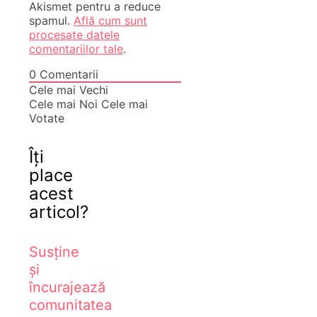
Akismet pentru a reduce
spamul.
Află cum sunt
procesate datele
comentariilor tale
.
0
Comentarii
Cele mai Vechi
Cele mai Noi
Cele mai
Votate
Îți
place
acest
articol?
Susține
și
încurajează
comunitatea