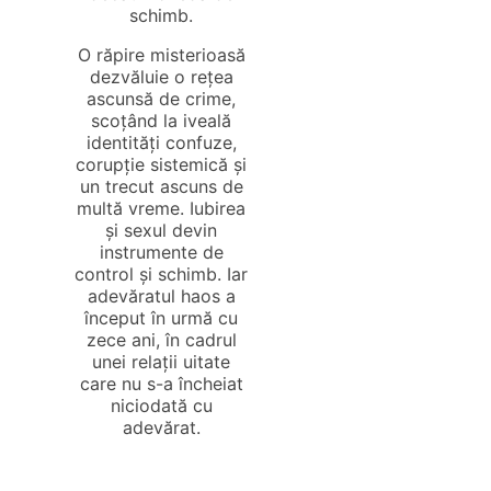
schimb.
O răpire misterioasă
dezvăluie o rețea
ascunsă de crime,
scoțând la iveală
identități confuze,
corupție sistemică și
un trecut ascuns de
multă vreme. Iubirea
și sexul devin
instrumente de
control și schimb. Iar
adevăratul haos a
început în urmă cu
zece ani, în cadrul
unei relații uitate
care nu s-a încheiat
niciodată cu
adevărat.