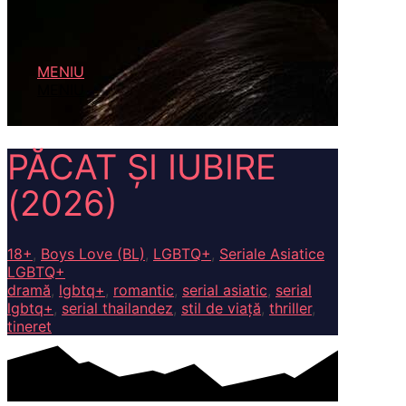
MENIU
MENIU
PĂCAT ȘI IUBIRE
(2026)
18+
,
Boys Love (BL)
,
LGBTQ+
,
Seriale Asiatice
LGBTQ+
dramă
,
lgbtq+
,
romantic
,
serial asiatic
,
serial
lgbtq+
,
serial thailandez
,
stil de viață
,
thriller
,
tineret