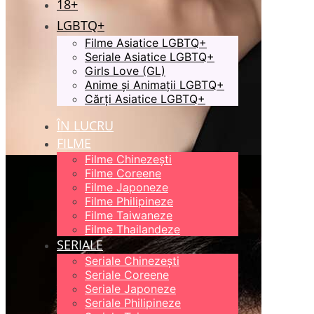
18+
LGBTQ+
Filme Asiatice LGBTQ+
Seriale Asiatice LGBTQ+
Girls Love (GL)
Anime și Animații LGBTQ+
Cărți Asiatice LGBTQ+
ÎN LUCRU
FILME
Filme Chinezești
Filme Coreene
Filme Japoneze
Filme Philipineze
Filme Taiwaneze
Filme Thailandeze
SERIALE
Seriale Chinezești
Seriale Coreene
Seriale Japoneze
Seriale Philipineze