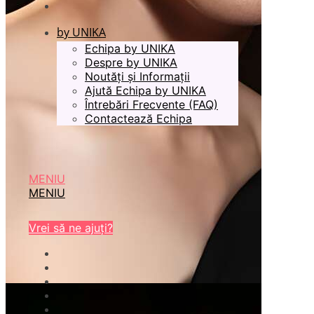
by UNIKA
Echipa by UNIKA
Despre by UNIKA
Noutăți și Informații
Ajută Echipa by UNIKA
Întrebări Frecvente (FAQ)
Contactează Echipa
MENIU
MENIU
Vrei să ne ajuți?