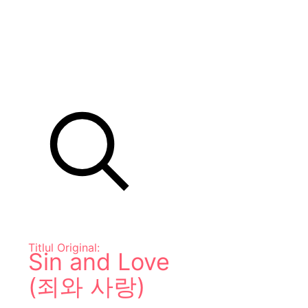
Titlul Original:
Sin and Love
(죄와 사랑)