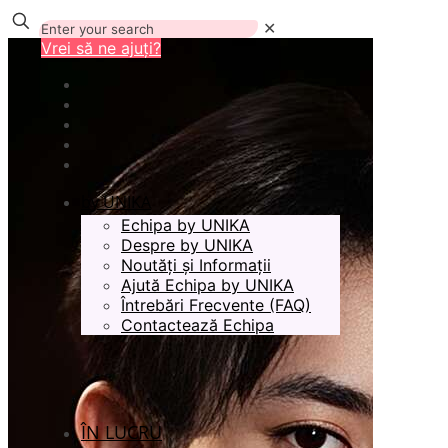
✕
Vrei să ne ajuți?
by UNIKA
Echipa by UNIKA
Despre by UNIKA
Noutăți și Informații
Ajută Echipa by UNIKA
Întrebări Frecvente (FAQ)
Contactează Echipa
ÎN LUCRU