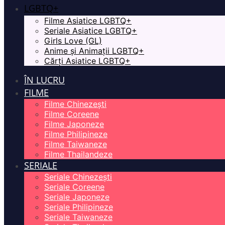
LGBTQ+
Filme Asiatice LGBTQ+
Seriale Asiatice LGBTQ+
Girls Love (GL)
Anime și Animații LGBTQ+
Cărți Asiatice LGBTQ+
ÎN LUCRU
FILME
Filme Chinezești
Filme Coreene
Filme Japoneze
Filme Philipineze
Filme Taiwaneze
Filme Thailandeze
SERIALE
Seriale Chinezești
Seriale Coreene
Seriale Japoneze
Seriale Philipineze
Seriale Taiwaneze