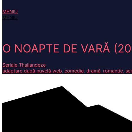
MENIU
MENIU
O NOAPTE DE VARĂ (20
Seriale Thailandeze
adaptare după nuvelă web
,
comedie
,
dramă
,
romantic
,
ser