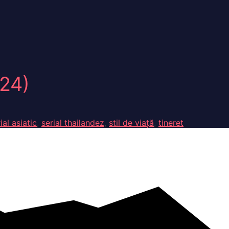
24)
ial asiatic
,
serial thailandez
,
stil de viață
,
tineret