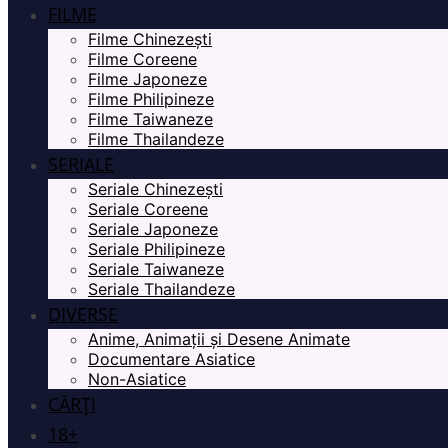
FILME
Filme Chinezești
Filme Coreene
Filme Japoneze
Filme Philipineze
Filme Taiwaneze
Filme Thailandeze
SERIALE
Seriale Chinezești
Seriale Coreene
Seriale Japoneze
Seriale Philipineze
Seriale Taiwaneze
Seriale Thailandeze
DIVERSE
Anime, Animații și Desene Animate
Documentare Asiatice
Non-Asiatice
CĂRȚI
18+