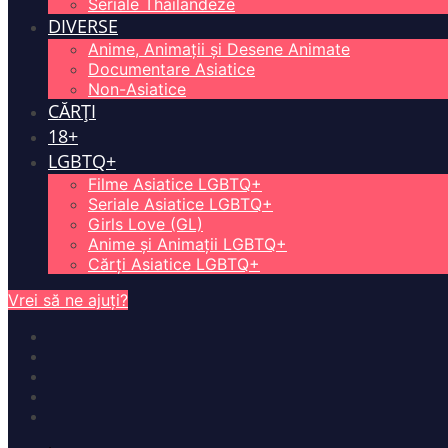
Seriale Thailandeze
DIVERSE
Anime, Animații și Desene Animate
Documentare Asiatice
Non-Asiatice
CĂRȚI
18+
LGBTQ+
Filme Asiatice LGBTQ+
Seriale Asiatice LGBTQ+
Girls Love (GL)
Anime și Animații LGBTQ+
Cărți Asiatice LGBTQ+
Vrei să ne ajuți?