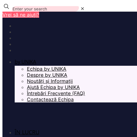
✕
Vrei să ne ajuți?
by UNIKA
Echipa by UNIKA
Despre by UNIKA
Noutăți și Informații
Ajută Echipa by UNIKA
Întrebări Frecvente (FAQ)
Contactează Echipa
ÎN LUCRU