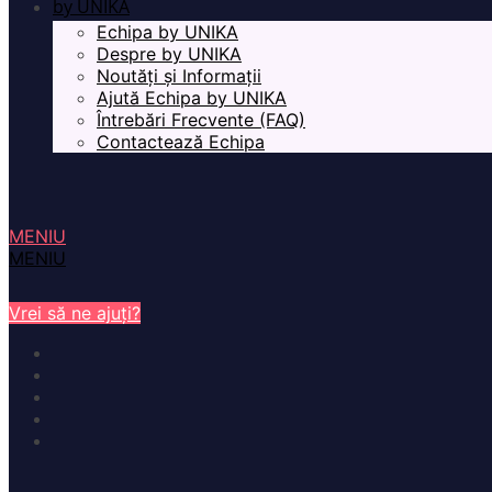
by UNIKA
Echipa by UNIKA
Despre by UNIKA
Noutăți și Informații
Ajută Echipa by UNIKA
Întrebări Frecvente (FAQ)
Contactează Echipa
MENIU
MENIU
Vrei să ne ajuți?