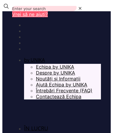
✕
Vrei să ne ajuți?
by UNIKA
Echipa by UNIKA
Despre by UNIKA
Noutăți și Informații
Ajută Echipa by UNIKA
Întrebări Frecvente (FAQ)
Contactează Echipa
ÎN LUCRU