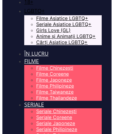
18+
LGBTQ+
Filme Asiatice LGBTQ+
Seriale Asiatice LGBTQ+
Girls Love (GL)
Anime și Animații LGBTQ+
Cărți Asiatice LGBTQ+
ÎN LUCRU
FILME
Filme Chinezești
Filme Coreene
Filme Japoneze
Filme Philipineze
Filme Taiwaneze
Filme Thailandeze
SERIALE
Seriale Chinezești
Seriale Coreene
Seriale Japoneze
Seriale Philipineze