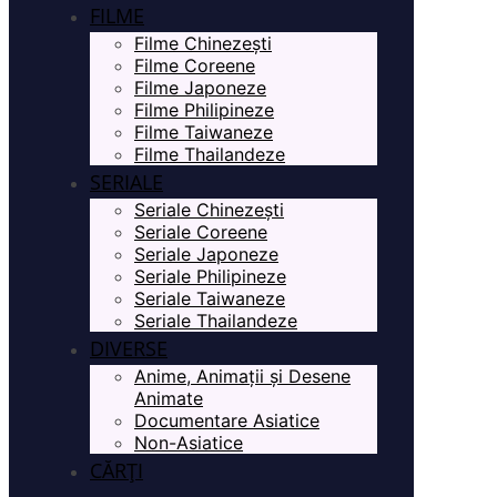
FILME
Filme Chinezești
Filme Coreene
Filme Japoneze
Filme Philipineze
Filme Taiwaneze
Filme Thailandeze
SERIALE
Seriale Chinezești
Seriale Coreene
Seriale Japoneze
Seriale Philipineze
Seriale Taiwaneze
Seriale Thailandeze
DIVERSE
Anime, Animații și Desene
Animate
Documentare Asiatice
Non-Asiatice
CĂRȚI