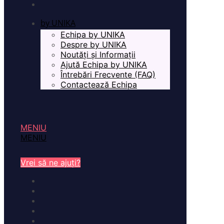
by UNIKA
Echipa by UNIKA
Despre by UNIKA
Noutăți și Informații
Ajută Echipa by UNIKA
Întrebări Frecvente (FAQ)
Contactează Echipa
MENIU
MENIU
Vrei să ne ajuți?