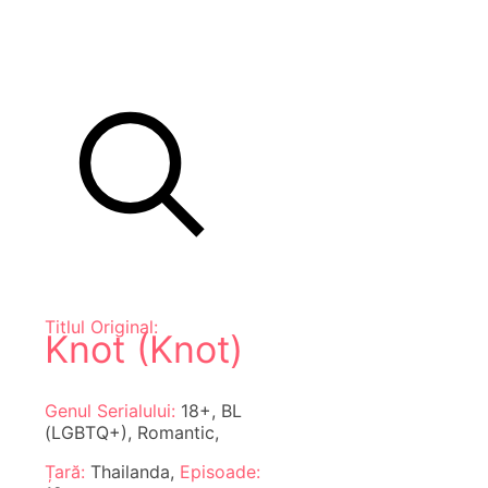
Titlul Original:
Knot (Knot)
Genul Serialului:
18+, BL
(LGBTQ+), Romantic,
Țară:
Thailanda,
Episoade: