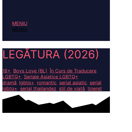
MENIU
MENIU
LEGĂTURA (2026)
18+
,
Boys Love (BL)
,
În Curs de Traducere
,
LGBTQ+
,
Seriale Asiatice LGBTQ+
dramă
,
lgbtq+
,
romantic
,
serial asiatic
,
serial
lgbtq+
,
serial thailandez
,
stil de viață
,
tineret