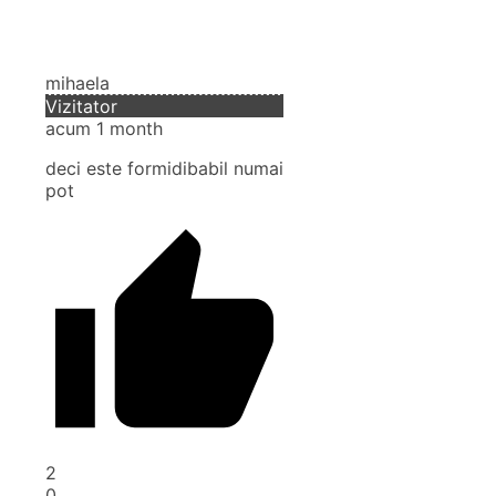
mihaela
Vizitator
acum 1 month
deci este formidibabil numai
pot
2
0