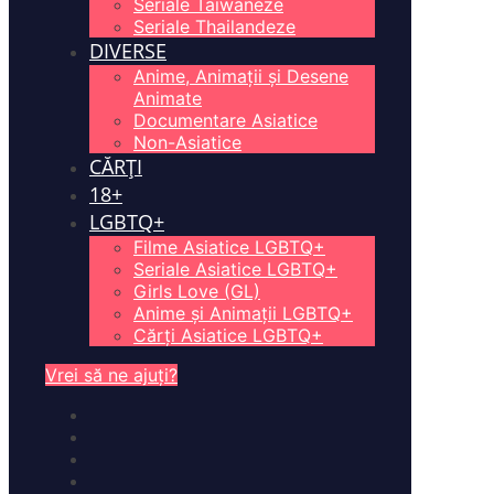
Seriale Taiwaneze
Seriale Thailandeze
DIVERSE
Anime, Animații și Desene
Animate
Documentare Asiatice
Non-Asiatice
CĂRȚI
18+
LGBTQ+
Filme Asiatice LGBTQ+
Seriale Asiatice LGBTQ+
Girls Love (GL)
Anime și Animații LGBTQ+
Cărți Asiatice LGBTQ+
Vrei să ne ajuți?