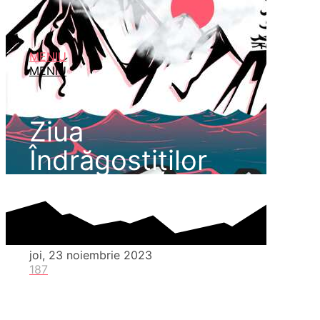
MENIU
MENIU
Ziua
Îndrăgostiților
joi, 23 noiembrie 2023
187