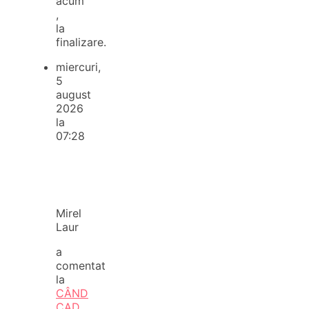
acum
,
la
finalizare.
miercuri,
5
august
2026
la
07:28
Mirel
Laur
a
comentat
la
CÂND
CAD