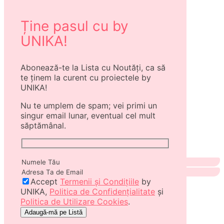
Ține pasul cu by
UNIKA!
Abonează-te la Lista cu Noutăți, ca să
te ținem la curent cu proiectele by
UNIKA!
Nu te umplem de spam; vei primi un
singur email lunar, eventual cel mult
săptămânal.
Accept
Termenii și Condițiile
by
UNIKA,
Politica de Confidențialitate
și
Politica de Utilizare Cookies
.