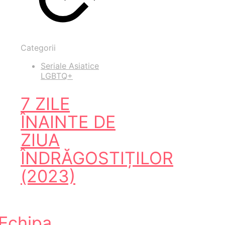
Categorii
Seriale Asiatice
LGBTQ+
7 ZILE
ÎNAINTE DE
ZIUA
ÎNDRĂGOSTIȚILOR
(2023)
Echipa