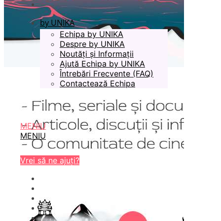
by UNIKA
Echipa by UNIKA
Despre by UNIKA
Noutăți și Informații
Ajută Echipa by UNIKA
Întrebări Frecvente (FAQ)
Contactează Echipa
MENIU
MENIU
Vrei să ne ajuți?