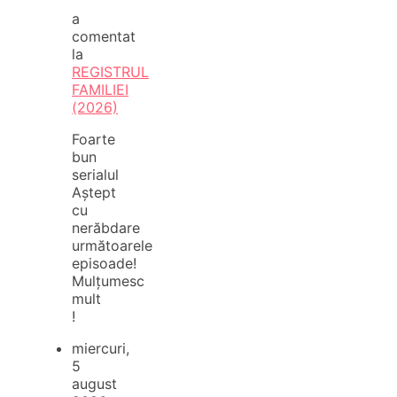
a
comentat
la
REGISTRUL
FAMILIEI
(2026)
Foarte
bun
serialul
Aștept
cu
nerăbdare
următoarele
episoade!
Mulțumesc
mult
!
miercuri,
5
august