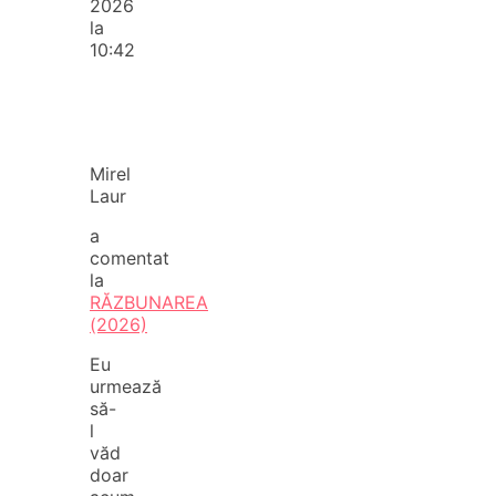
2026
la
10:42
Mirel
Laur
a
comentat
la
RĂZBUNAREA
(2026)
Eu
urmează
să-
l
văd
doar