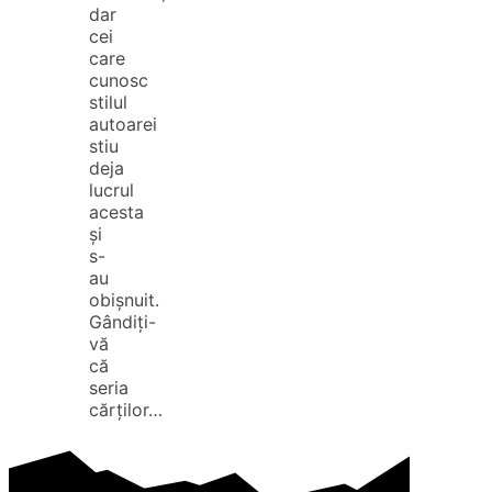
dar
cei
care
cunosc
stilul
autoarei
stiu
deja
lucrul
acesta
și
s-
au
obișnuit.
Gândiți-
vă
că
seria
cărților…