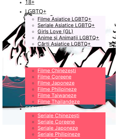
18+
LGBTQ+
Filme Asiatice LGBTQ+
Seriale Asiatice LGBTQ+
Girls Love (GL)
Anime și Animații LGBTQ+
Cărți Asiatice LGBTQ+
ÎN LUCRU
FILME
Filme Chinezești
Filme Coreene
Filme Japoneze
Filme Philipineze
Filme Taiwaneze
Filme Thailandeze
SERIALE
Seriale Chinezești
Seriale Coreene
Seriale Japoneze
Seriale Philipineze