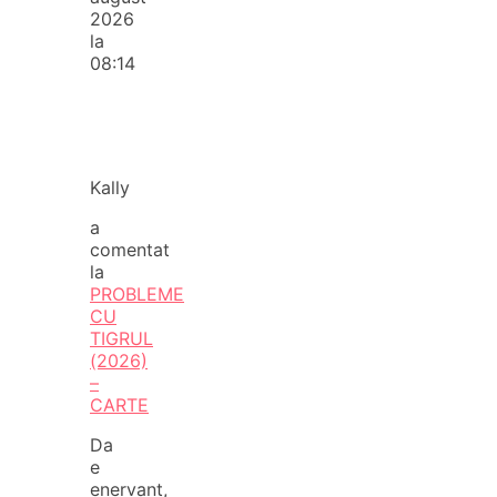
2026
la
08:14
Kally
a
comentat
la
PROBLEME
CU
TIGRUL
(2026)
–
CARTE
Da
e
enervant,