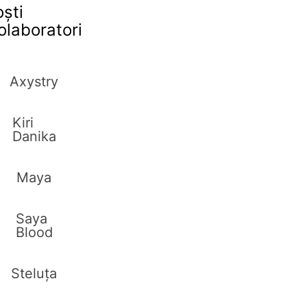
oști
olaboratori
Axystry
Kiri
Danika
Maya
Saya
Blood
Steluța