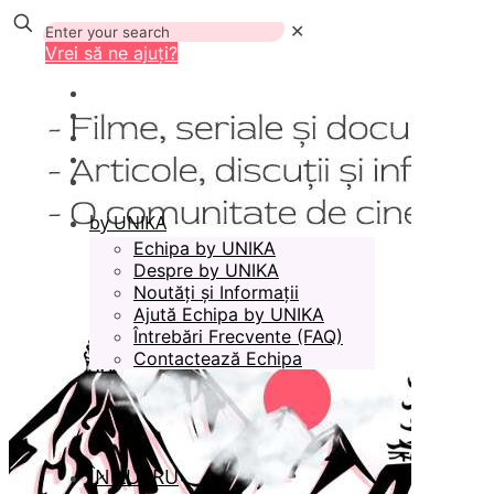
✕
Vrei să ne ajuți?
by UNIKA
Echipa by UNIKA
Despre by UNIKA
Noutăți și Informații
Ajută Echipa by UNIKA
Întrebări Frecvente (FAQ)
Contactează Echipa
ÎN LUCRU