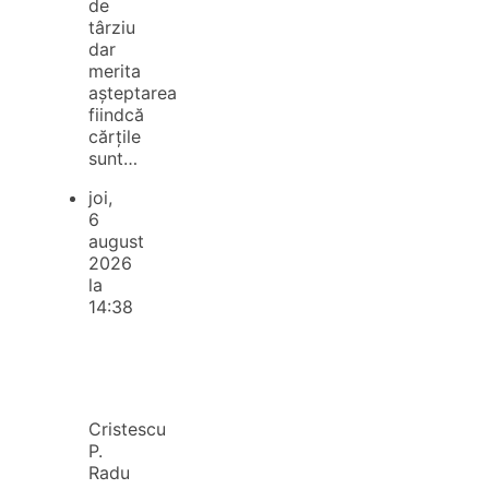
de
târziu
dar
merita
așteptarea
fiindcă
cărțile
sunt…
joi,
6
august
2026
la
14:38
Cristescu
P.
Radu