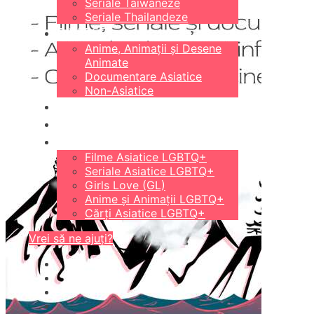
Seriale Taiwaneze
Seriale Thailandeze
DIVERSE
Anime, Animații și Desene
Animate
Documentare Asiatice
Non-Asiatice
CĂRȚI
18+
LGBTQ+
Filme Asiatice LGBTQ+
Seriale Asiatice LGBTQ+
Girls Love (GL)
Anime și Animații LGBTQ+
Cărți Asiatice LGBTQ+
Vrei să ne ajuți?