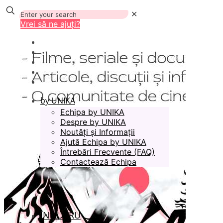
✕
Vrei să ne ajuți?
by UNIKA
Echipa by UNIKA
Despre by UNIKA
Noutăți și Informații
Ajută Echipa by UNIKA
Întrebări Frecvente (FAQ)
Contactează Echipa
ÎN LUCRU