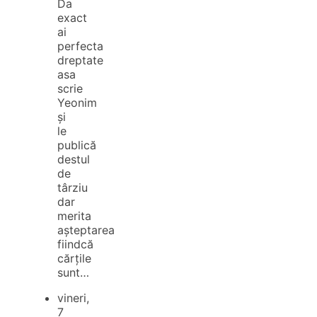
Da
exact
ai
perfecta
dreptate
asa
scrie
Yeonim
și
le
publică
destul
de
târziu
dar
merita
așteptarea
fiindcă
cărțile
sunt…
vineri,
7