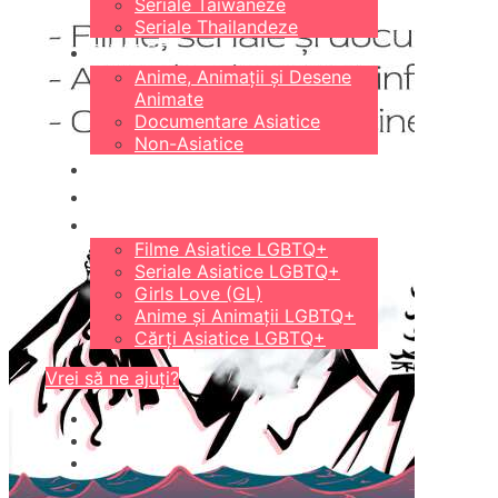
Seriale Taiwaneze
Seriale Thailandeze
DIVERSE
Anime, Animații și Desene
Animate
Documentare Asiatice
Non-Asiatice
CĂRȚI
18+
LGBTQ+
Filme Asiatice LGBTQ+
Seriale Asiatice LGBTQ+
Girls Love (GL)
Anime și Animații LGBTQ+
Cărți Asiatice LGBTQ+
Vrei să ne ajuți?