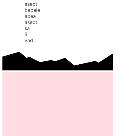
asept
bebele
abea
asept
sa
îi
vad…