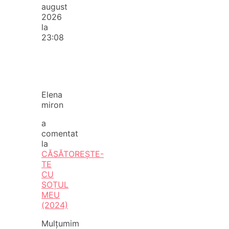
august
2026
la
23:08
Elena
miron
a
comentat
la
CĂSĂTOREȘTE-
TE
CU
SOȚUL
MEU
(2024)
Mulțumim