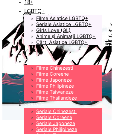
18+
LGBTQ+
Filme Asiatice LGBTQ+
Seriale Asiatice LGBTQ+
Girls Love (GL)
Anime și Animații LGBTQ+
Cărți Asiatice LGBTQ+
ÎN LUCRU
FILME
Filme Chinezești
Filme Coreene
Filme Japoneze
Filme Philipineze
Filme Taiwaneze
Filme Thailandeze
SERIALE
Seriale Chinezești
Seriale Coreene
Seriale Japoneze
Seriale Philipineze