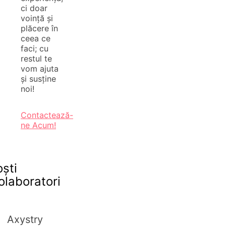
ci doar
voință și
plăcere în
ceea ce
faci; cu
restul te
vom ajuta
și susține
noi!
Contactează-
ne Acum!
oști
olaboratori
Axystry