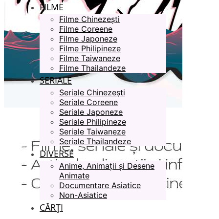
FILME
Filme Chinezești
Filme Coreene
Filme Japoneze
Filme Philipineze
Filme Taiwaneze
Filme Thailandeze
SERIALE
Seriale Chinezești
Seriale Coreene
Seriale Japoneze
Seriale Philipineze
Seriale Taiwaneze
Seriale Thailandeze
DIVERSE
Anime, Animații și Desene
Animate
Documentare Asiatice
Non-Asiatice
CĂRȚI