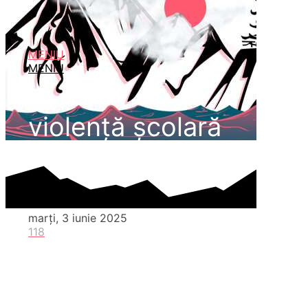
MENIU
MENIU
violență școlară
marți, 3 iunie 2025
118