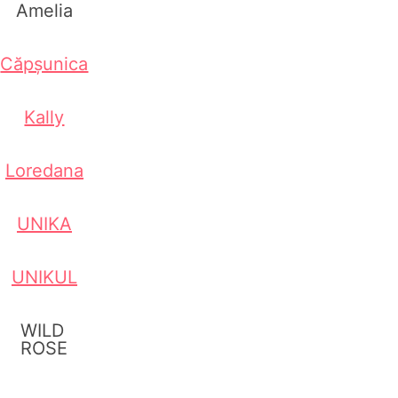
Amelia
Căpșunica
Kally
Loredana
UNIKA
UNIKUL
WILD
ROSE