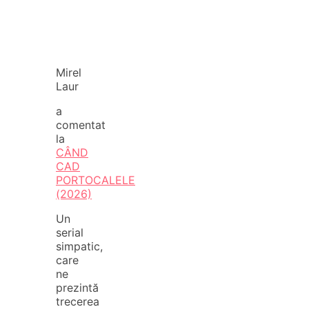
Mirel
Laur
a
comentat
la
CÂND
CAD
PORTOCALELE
(2026)
Un
serial
simpatic,
care
ne
prezintă
trecerea