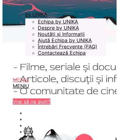
by UNIKA
Echipa by UNIKA
Despre by UNIKA
Noutăți și Informații
Ajută Echipa by UNIKA
Întrebări Frecvente (FAQ)
Contactează Echipa
MENIU
MENIU
Vrei să ne ajuți?