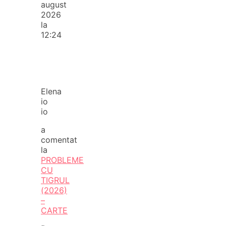
august
2026
la
12:24
Elena
io
io
a
comentat
la
PROBLEME
CU
TIGRUL
(2026)
–
CARTE