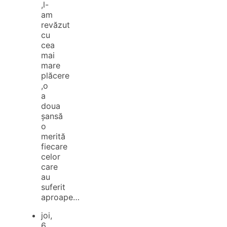
,l-
am
revăzut
cu
cea
mai
mare
plăcere
,o
a
doua
șansă
o
merită
fiecare
celor
care
au
suferit
aproape…
joi,
6