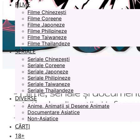
FILME
Filme Chinezești
Filme Coreene
Filme Japoneze
Filme Philipineze
Filme Taiwaneze
Filme Thailandeze
SERIALE
Seriale Chinezești
Seriale Coreene
Seriale Japoneze
Seriale Philipineze
Seriale Taiwaneze
Seriale Thailandeze
DIVERSE
Anime, Animații și Desene Animate
Documentare Asiatice
Non-Asiatice
CĂRȚI
18+