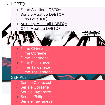
LGBTQ+
Filme Asiatice LGBTQ+
Seriale Asiatice LGBTQ+
Girls Love (GL)
Anime și Animații LGBTQ+
Cărți Asiatice LGBTQ+
ÎN LUCRU
FILME
Filme Chinezești
Filme Coreene
Filme Japoneze
Filme Philipineze
Filme Taiwaneze
Filme Thailandeze
SERIALE
Seriale Chinezești
Seriale Coreene
Seriale Japoneze
Seriale Philipineze
Seriale Taiwaneze