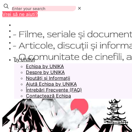
✕
Vrei să ne ajuți?
by UNIKA
Echipa by UNIKA
Despre by UNIKA
Noutăți și Informații
Ajută Echipa by UNIKA
Întrebări Frecvente (FAQ)
Contactează Echipa
ÎN LUCRU