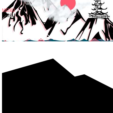
MENIU
MENIU
Valentine’s Day