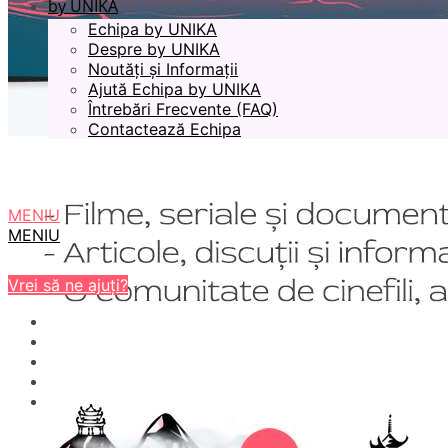
by UNIKA
Echipa by UNIKA
Despre by UNIKA
Noutăți și Informații
Ajută Echipa by UNIKA
Întrebări Frecvente (FAQ)
Contactează Echipa
MENIU
MENIU
Vrei să ne ajuți?