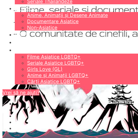
Seriale Thailandeze
DIVERSE
Anime, Animații și Desene Animate
Documentare Asiatice
Non-Asiatice
CĂRȚI
18+
LGBTQ+
Filme Asiatice LGBTQ+
Seriale Asiatice LGBTQ+
Girls Love (GL)
Anime și Animații LGBTQ+
Cărți Asiatice LGBTQ+
Vrei să ne ajuți?