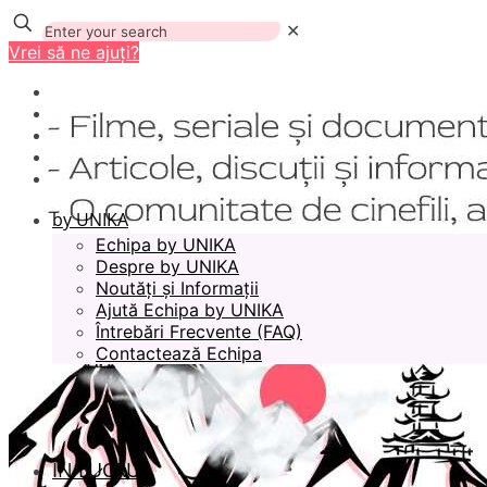
✕
Vrei să ne ajuți?
by UNIKA
Echipa by UNIKA
Despre by UNIKA
Noutăți și Informații
Ajută Echipa by UNIKA
Întrebări Frecvente (FAQ)
Contactează Echipa
ÎN LUCRU