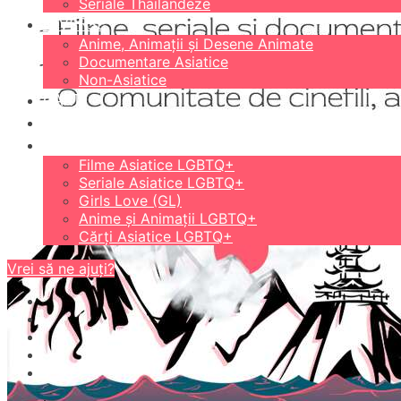
Seriale Thailandeze
DIVERSE
Anime, Animații și Desene Animate
Documentare Asiatice
Non-Asiatice
CĂRȚI
18+
LGBTQ+
Filme Asiatice LGBTQ+
Seriale Asiatice LGBTQ+
Girls Love (GL)
Anime și Animații LGBTQ+
Cărți Asiatice LGBTQ+
Vrei să ne ajuți?