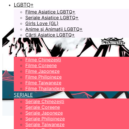
LGBTQ+
Filme Asiatice LGBTQ+
Seriale Asiatice LGBTQ+
Girls Love (GL)
Anime și Animații LGBTQ+
Cărți Asiatice LGBTQ+
ÎN LUCRU
FILME
Filme Chinezești
Filme Coreene
Filme Japoneze
Filme Philipineze
Filme Taiwaneze
Filme Thailandeze
SERIALE
Seriale Chinezești
Seriale Coreene
Seriale Japoneze
Seriale Philipineze
Seriale Taiwaneze