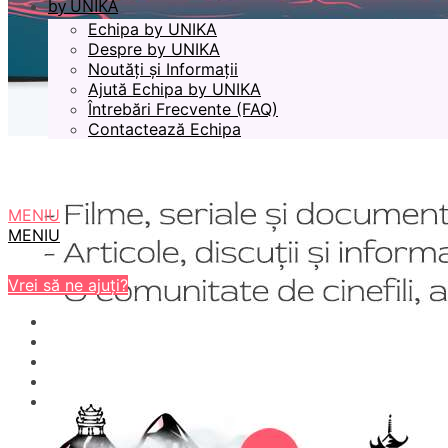
by UNIKA
Echipa by UNIKA
Despre by UNIKA
Noutăți și Informații
Ajută Echipa by UNIKA
Întrebări Frecvente (FAQ)
Contactează Echipa
MENIU
MENIU
Vrei să ne ajuți?