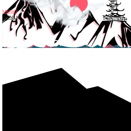
MENIU
MENIU
trădare iubit