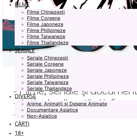
FILME
Filme Chinezești
Filme Coreene
Filme Japoneze
Filme Philipineze
Filme Taiwaneze
Filme Thailandeze
SERIALE
Seriale Chinezești
Seriale Coreene
Seriale Japoneze
Seriale Philipineze
Seriale Taiwaneze
Seriale Thailandeze
DIVERSE
Anime, Animații și Desene Animate
Documentare Asiatice
Non-Asiatice
CĂRȚI
18+