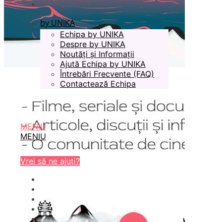
by UNIKA
Echipa by UNIKA
Despre by UNIKA
Noutăți și Informații
Ajută Echipa by UNIKA
Întrebări Frecvente (FAQ)
Contactează Echipa
MENIU
MENIU
Vrei să ne ajuți?