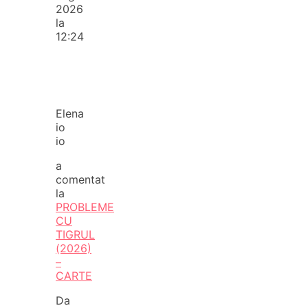
2026
la
12:24
Elena
io
io
a
comentat
la
PROBLEME
CU
TIGRUL
(2026)
–
CARTE
Da