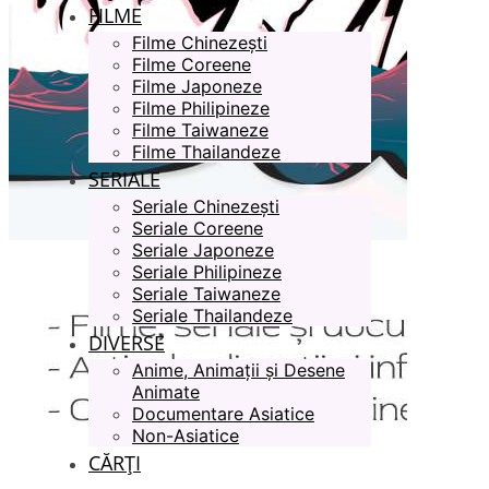
FILME
Filme Chinezești
Filme Coreene
Filme Japoneze
Filme Philipineze
Filme Taiwaneze
Filme Thailandeze
SERIALE
Seriale Chinezești
Seriale Coreene
Seriale Japoneze
Seriale Philipineze
Seriale Taiwaneze
Seriale Thailandeze
DIVERSE
Anime, Animații și Desene
Animate
Documentare Asiatice
Non-Asiatice
CĂRȚI