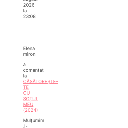
2026
la
23:08
Elena
miron
a
comentat
la
CĂSĂTOREȘTE-
TE
CU
SOȚUL
MEU
(2024)
Mulțumim
,l-