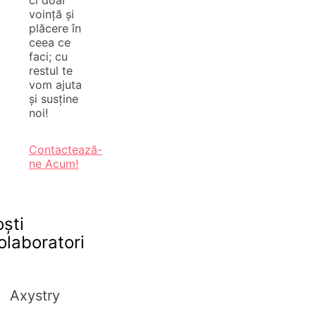
ci doar
voință și
plăcere în
ceea ce
faci; cu
restul te
vom ajuta
și susține
noi!
Contactează-
ne Acum!
oști
olaboratori
Axystry