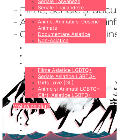
Seriale Taiwaneze
Seriale Thailandeze
DIVERSE
Anime, Animații și Desene
Animate
Documentare Asiatice
Non-Asiatice
CĂRȚI
18+
LGBTQ+
Filme Asiatice LGBTQ+
Seriale Asiatice LGBTQ+
Girls Love (GL)
Anime și Animații LGBTQ+
Cărți Asiatice LGBTQ+
Vrei să ne ajuți?