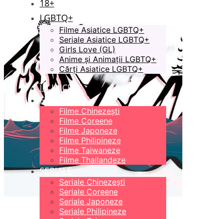
18+
LGBTQ+
Filme Asiatice LGBTQ+
Seriale Asiatice LGBTQ+
Girls Love (GL)
Anime și Animații LGBTQ+
Cărți Asiatice LGBTQ+
ÎN LUCRU
FILME
Filme Chinezești
Filme Coreene
Filme Japoneze
Filme Philipineze
Filme Taiwaneze
Filme Thailandeze
SERIALE
Seriale Chinezești
Seriale Coreene
Seriale Japoneze
Seriale Philipineze