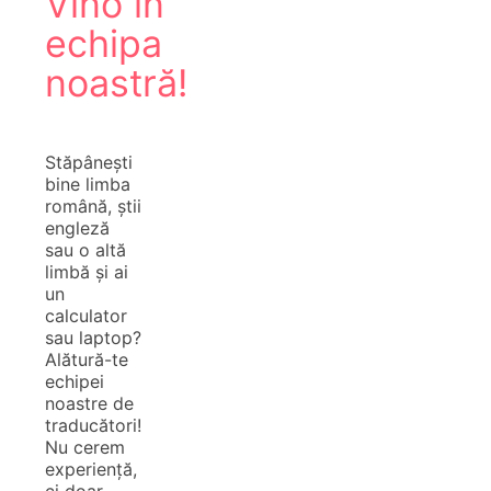
Vino în
echipa
noastră!
Stăpânești
bine limba
română, știi
engleză
sau o altă
limbă și ai
un
calculator
sau laptop?
Alătură-te
echipei
noastre de
traducători!
Nu cerem
experiență,