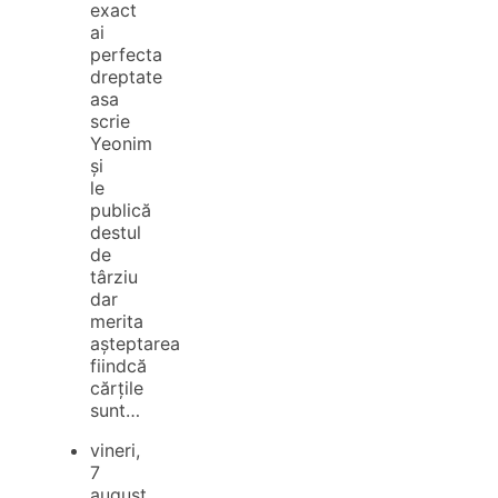
exact
ai
perfecta
dreptate
asa
scrie
Yeonim
și
le
publică
destul
de
târziu
dar
merita
așteptarea
fiindcă
cărțile
sunt…
vineri,
7
august