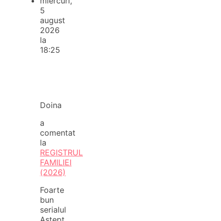
miercuri,
5
august
2026
la
18:25
Doina
a
comentat
la
REGISTRUL
FAMILIEI
(2026)
Foarte
bun
serialul
Aștept