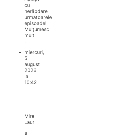
cu
nerăbdare
următoarele
episoade!
Mulțumesc
mult
!
miercuri,
5
august
2026
la
10:42
Mirel
Laur
a