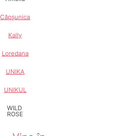
Căpșunica
Kally
Loredana
UNIKA
UNIKUL
WILD
ROSE