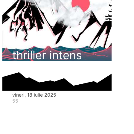
MENIU
MENIU
thriller intens
vineri, 18 iulie 2025
55