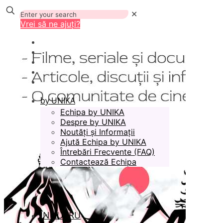
✕
Vrei să ne ajuți?
by UNIKA
Echipa by UNIKA
Despre by UNIKA
Noutăți și Informații
Ajută Echipa by UNIKA
Întrebări Frecvente (FAQ)
Contactează Echipa
ÎN LUCRU