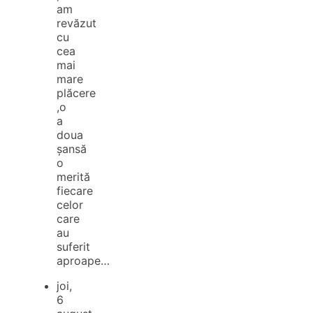
am
revăzut
cu
cea
mai
mare
plăcere
,o
a
doua
șansă
o
merită
fiecare
celor
care
au
suferit
aproape…
joi,
6