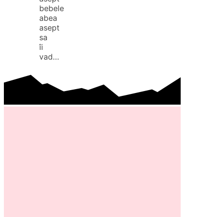
bebele
abea
asept
sa
îi
vad…