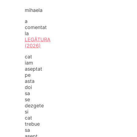
mihaela
a
comentat
la
LEGĂTURA
(2026)
cat
iam
aseptat
pe
asta
doi
sa
se
dezgete
si
cat
trebue
sa
asept