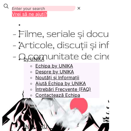
✕
Vrei să ne ajuți?
by UNIKA
Echipa by UNIKA
Despre by UNIKA
Noutăți și Informații
Ajută Echipa by UNIKA
Întrebări Frecvente (FAQ)
Contactează Echipa
ÎN LUCRU