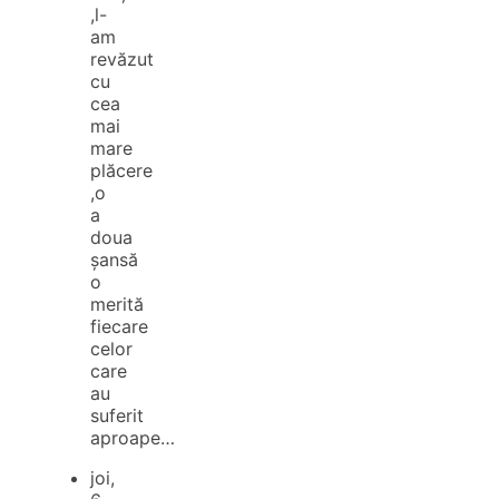
,l-
am
revăzut
cu
cea
mai
mare
plăcere
,o
a
doua
șansă
o
merită
fiecare
celor
care
au
suferit
aproape…
joi,