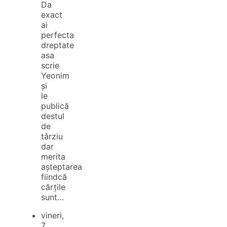
Da
exact
ai
perfecta
dreptate
asa
scrie
Yeonim
și
le
publică
destul
de
târziu
dar
merita
așteptarea
fiindcă
cărțile
sunt…
vineri,
7