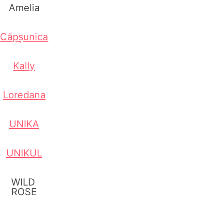
Amelia
Căpșunica
Kally
Loredana
UNIKA
UNIKUL
WILD
ROSE