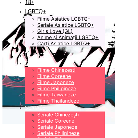
18+
LGBTQ+
Filme Asiatice LGBTQ+
Seriale Asiatice LGBTQ+
Girls Love (GL)
Anime și Animații LGBTQ+
Cărți Asiatice LGBTQ+
ÎN LUCRU
FILME
Filme Chinezești
Filme Coreene
Filme Japoneze
Filme Philipineze
Filme Taiwaneze
Filme Thailandeze
SERIALE
Seriale Chinezești
Seriale Coreene
Seriale Japoneze
Seriale Philipineze