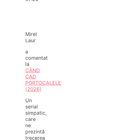
Mirel
Laur
a
comentat
la
CÂND
CAD
PORTOCALELE
(2026)
Un
serial
simpatic,
care
ne
prezintă
trecerea