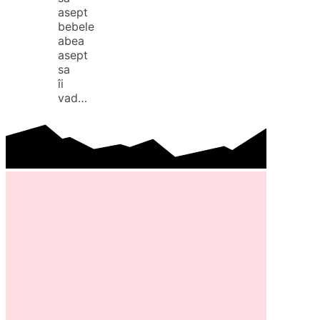
asept
bebele
abea
asept
sa
îi
vad…