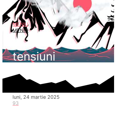
MENIU
MENIU
tensiuni
luni, 24 martie 2025
93