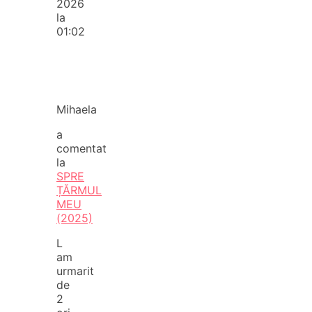
2026
la
01:02
Mihaela
a
comentat
la
SPRE
ȚĂRMUL
MEU
(2025)
L
am
urmarit
de
2