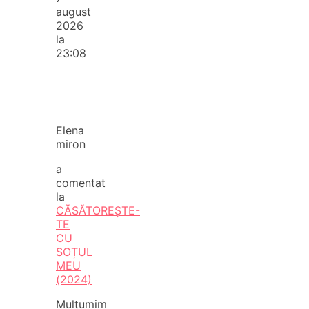
august
2026
la
23:08
Elena
miron
a
comentat
la
CĂSĂTOREȘTE-
TE
CU
SOȚUL
MEU
(2024)
Mulțumim