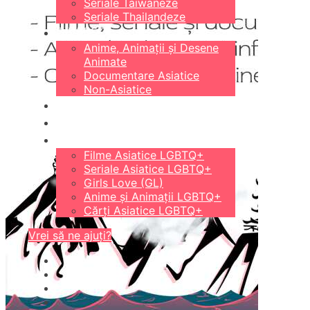
Seriale Taiwaneze
Seriale Thailandeze
DIVERSE
Anime, Animații și Desene
Animate
Documentare Asiatice
Non-Asiatice
CĂRȚI
18+
LGBTQ+
Filme Asiatice LGBTQ+
Seriale Asiatice LGBTQ+
Girls Love (GL)
Anime și Animații LGBTQ+
Cărți Asiatice LGBTQ+
Vrei să ne ajuți?