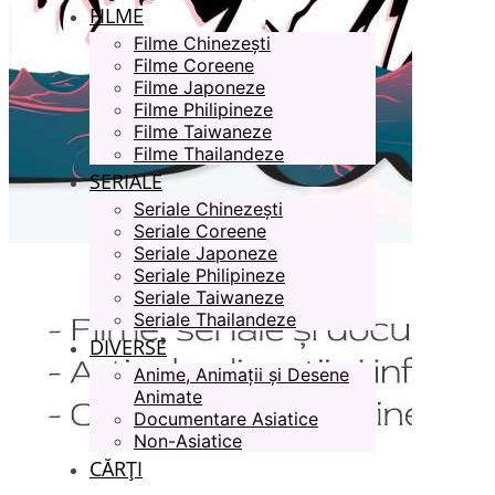
FILME
Filme Chinezești
Filme Coreene
Filme Japoneze
Filme Philipineze
Filme Taiwaneze
Filme Thailandeze
SERIALE
Seriale Chinezești
Seriale Coreene
Seriale Japoneze
Seriale Philipineze
Seriale Taiwaneze
Seriale Thailandeze
DIVERSE
Anime, Animații și Desene
Animate
Documentare Asiatice
Non-Asiatice
CĂRȚI