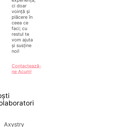
experiență,
ci doar
voință și
plăcere în
ceea ce
faci; cu
restul te
vom ajuta
și susține
noi!
Contactează-
ne Acum!
oști
olaboratori
Axystry