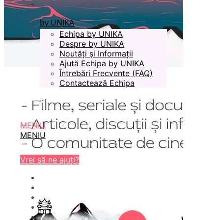
by UNIKA
Echipa by UNIKA
Despre by UNIKA
Noutăți și Informații
Ajută Echipa by UNIKA
Întrebări Frecvente (FAQ)
Contactează Echipa
MENIU
MENIU
Vrei să ne ajuți?