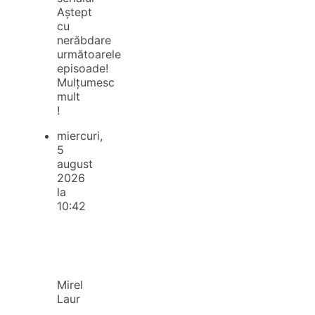
Aștept
cu
nerăbdare
următoarele
episoade!
Mulțumesc
mult
!
miercuri,
5
august
2026
la
10:42
Mirel
Laur