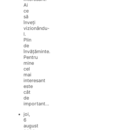
Ai
ce
să
înveți
vizionându-
l.
Plin
de
învățăminte.
Pentru
mine
cel
mai
interesant
este
cât
de
important…
joi,
6
august