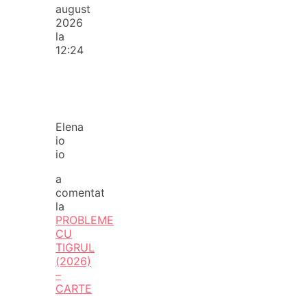
august
2026
la
12:24
Elena
io
io
a
comentat
la
PROBLEME
CU
TIGRUL
(2026)
–
CARTE