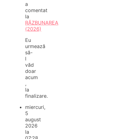
a
comentat
la
RĂZBUNAREA
(2026)
Eu
urmează
să-
l
văd
doar
acum
,
la
finalizare.
miercuri,
5
august
2026
la
07:28