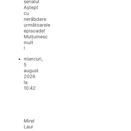
serialul
Aștept
cu
nerăbdare
următoarele
episoade!
Mulțumesc
mult
!
miercuri,
5
august
2026
la
10:42
Mirel
Laur