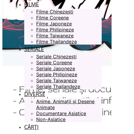
FILME
Filme Chinezești
Filme Coreene
Filme Japoneze
Filme Philipineze
Filme Taiwaneze
Filme Thailandeze
SERIALE
Seriale Chinezești
Seriale Coreene
Seriale Japoneze
Seriale Philipineze
Seriale Taiwaneze
Seriale Thailandeze
DIVERSE
Anime, Animații și Desene
Animate
Documentare Asiatice
Non-Asiatice
CĂRȚI