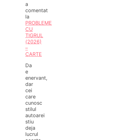
a
comentat
la
PROBLEME
CU
TIGRUL
(2026)
–
CARTE
Da
e
enervant,
dar
cei
care
cunosc
stilul
autoarei
stiu
deja
lucrul