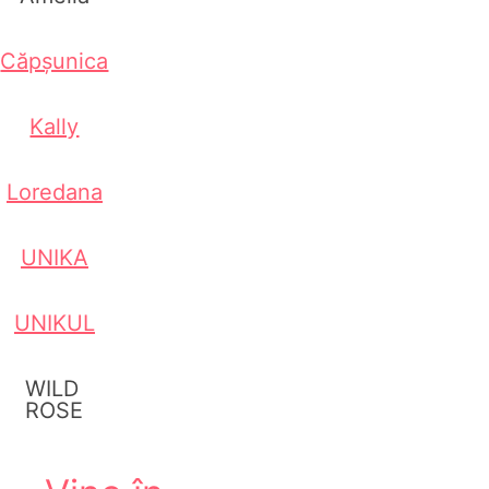
Căpșunica
Kally
Loredana
UNIKA
UNIKUL
WILD
ROSE