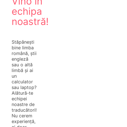
Vino în
echipa
noastră!
Stăpânești
bine limba
română, știi
engleză
sau o altă
limbă și ai
un
calculator
sau laptop?
Alătură-te
echipei
noastre de
traducători!
Nu cerem
experiență,