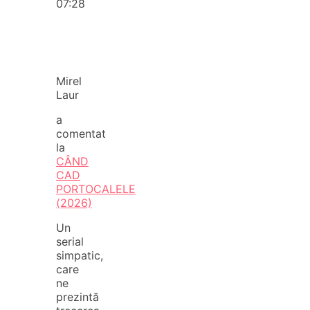
07:28
Mirel
Laur
a
comentat
la
CÂND
CAD
PORTOCALELE
(2026)
Un
serial
simpatic,
care
ne
prezintă