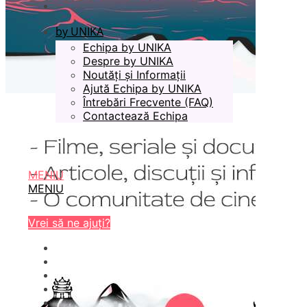
by UNIKA
Echipa by UNIKA
Despre by UNIKA
Noutăți și Informații
Ajută Echipa by UNIKA
Întrebări Frecvente (FAQ)
Contactează Echipa
MENIU
MENIU
Vrei să ne ajuți?