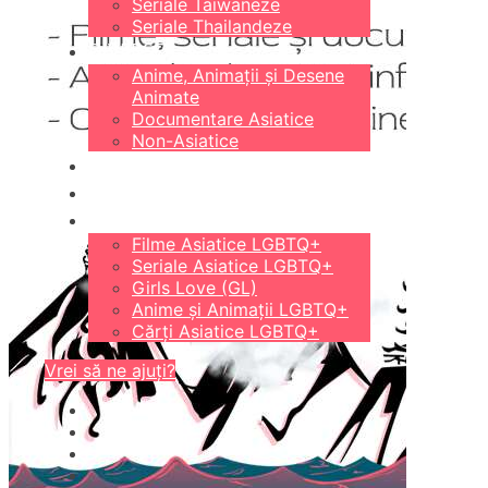
Seriale Taiwaneze
Seriale Thailandeze
DIVERSE
Anime, Animații și Desene
Animate
Documentare Asiatice
Non-Asiatice
CĂRȚI
18+
LGBTQ+
Filme Asiatice LGBTQ+
Seriale Asiatice LGBTQ+
Girls Love (GL)
Anime și Animații LGBTQ+
Cărți Asiatice LGBTQ+
Vrei să ne ajuți?