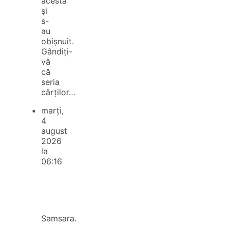
acesta
și
s-
au
obișnuit.
Gândiți-
vă
că
seria
cărților…
marți,
4
august
2026
la
06:16
Samsara.