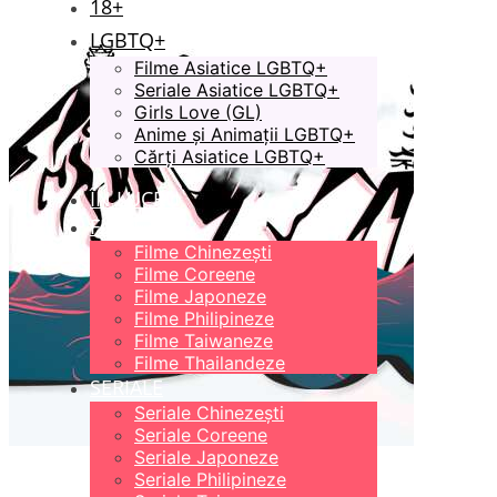
18+
LGBTQ+
Filme Asiatice LGBTQ+
Seriale Asiatice LGBTQ+
Girls Love (GL)
Anime și Animații LGBTQ+
Cărți Asiatice LGBTQ+
ÎN LUCRU
FILME
Filme Chinezești
Filme Coreene
Filme Japoneze
Filme Philipineze
Filme Taiwaneze
Filme Thailandeze
SERIALE
Seriale Chinezești
Seriale Coreene
Seriale Japoneze
Seriale Philipineze