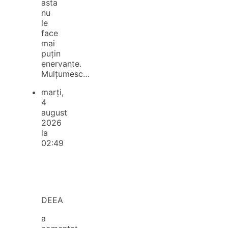
asta
nu
le
face
mai
puțin
enervante.
Mulțumesc…
marți,
4
august
2026
la
02:49
DEEA
a