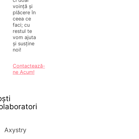
ci doar
voință și
plăcere în
ceea ce
faci; cu
restul te
vom ajuta
și susține
noi!
Contactează-
ne Acum!
oști
olaboratori
Axystry