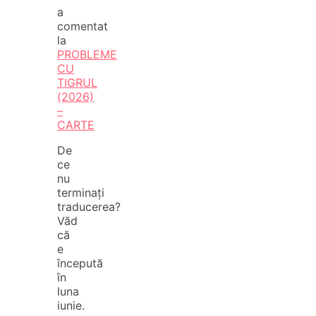
a
comentat
la
PROBLEME
CU
TIGRUL
(2026)
–
CARTE
De
ce
nu
terminați
traducerea?
Văd
că
e
începută
în
luna
iunie.