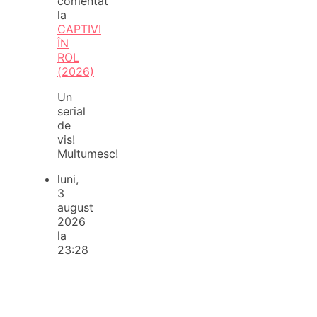
comentat
la
CAPTIVI
ÎN
ROL
(2026)
Un
serial
de
vis!
Multumesc!
luni,
3
august
2026
la
23:28