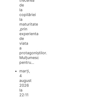
trecerea
de
la
copilăriei
la
maturitate
,prin
experienta
de
viata
a
protagoniștilor.
Mulțumesc
pentru…
marți,
4
august
2026
la
22:11