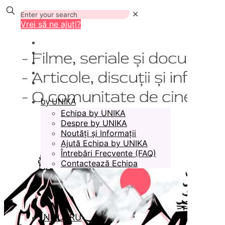
✕
Vrei să ne ajuți?
by UNIKA
Echipa by UNIKA
Despre by UNIKA
Noutăți și Informații
Ajută Echipa by UNIKA
Întrebări Frecvente (FAQ)
Contactează Echipa
ÎN LUCRU