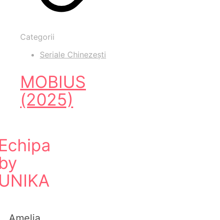
Categorii
Seriale Chinezești
MOBIUS
(2025)
Echipa
by
UNIKA
Amelia