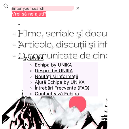
✕
Vrei să ne ajuți?
by UNIKA
Echipa by UNIKA
Despre by UNIKA
Noutăți și Informații
Ajută Echipa by UNIKA
Întrebări Frecvente (FAQ)
Contactează Echipa
ÎN LUCRU