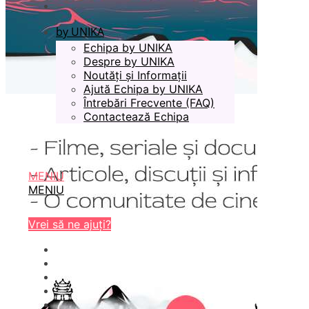
by UNIKA
Echipa by UNIKA
Despre by UNIKA
Noutăți și Informații
Ajută Echipa by UNIKA
Întrebări Frecvente (FAQ)
Contactează Echipa
MENIU
MENIU
Vrei să ne ajuți?