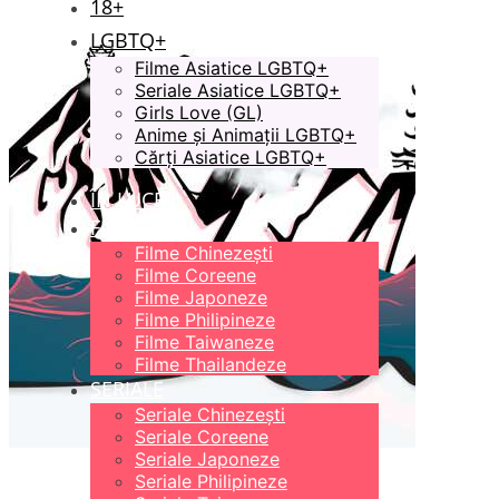
18+
LGBTQ+
Filme Asiatice LGBTQ+
Seriale Asiatice LGBTQ+
Girls Love (GL)
Anime și Animații LGBTQ+
Cărți Asiatice LGBTQ+
ÎN LUCRU
FILME
Filme Chinezești
Filme Coreene
Filme Japoneze
Filme Philipineze
Filme Taiwaneze
Filme Thailandeze
SERIALE
Seriale Chinezești
Seriale Coreene
Seriale Japoneze
Seriale Philipineze