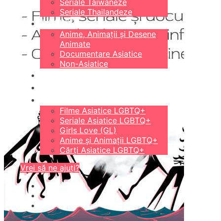
Seriale Taiwaneze
Seriale Thailandeze
DIVERSE
Anime, Animații și Desene
Animate
Documentare Asiatice
Non-Asiatice
CĂRȚI
18+
LGBTQ+
Filme Asiatice LGBTQ+
Seriale Asiatice LGBTQ+
Girls Love (GL)
Anime și Animații LGBTQ+
Cărți Asiatice LGBTQ+
Vrei să ne ajuți?