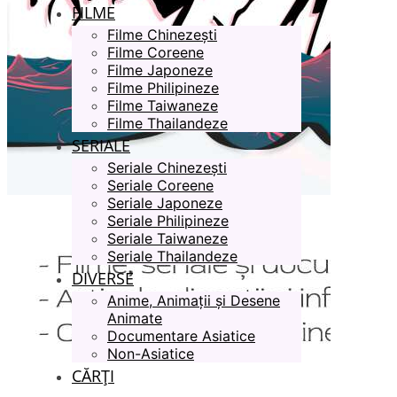
FILME
Filme Chinezești
Filme Coreene
Filme Japoneze
Filme Philipineze
Filme Taiwaneze
Filme Thailandeze
SERIALE
Seriale Chinezești
Seriale Coreene
Seriale Japoneze
Seriale Philipineze
Seriale Taiwaneze
Seriale Thailandeze
DIVERSE
Anime, Animații și Desene
Animate
Documentare Asiatice
Non-Asiatice
CĂRȚI