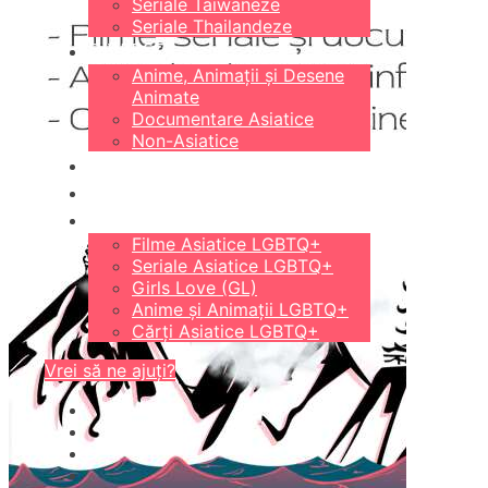
Seriale Taiwaneze
Seriale Thailandeze
DIVERSE
Anime, Animații și Desene
Animate
Documentare Asiatice
Non-Asiatice
CĂRȚI
18+
LGBTQ+
Filme Asiatice LGBTQ+
Seriale Asiatice LGBTQ+
Girls Love (GL)
Anime și Animații LGBTQ+
Cărți Asiatice LGBTQ+
Vrei să ne ajuți?