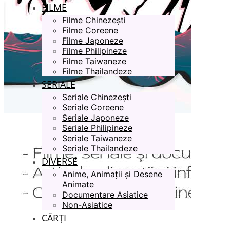
FILME
Filme Chinezești
Filme Coreene
Filme Japoneze
Filme Philipineze
Filme Taiwaneze
Filme Thailandeze
SERIALE
Seriale Chinezești
Seriale Coreene
Seriale Japoneze
Seriale Philipineze
Seriale Taiwaneze
Seriale Thailandeze
DIVERSE
Anime, Animații și Desene
Animate
Documentare Asiatice
Non-Asiatice
CĂRȚI