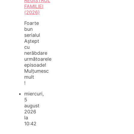
REGISTRUL
FAMILIEI
(2026)
Foarte
bun
serialul
Aștept
cu
nerăbdare
următoarele
episoade!
Mulțumesc
mult
!
miercuri,
5
august
2026
la
10:42