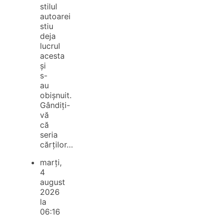
stilul
autoarei
stiu
deja
lucrul
acesta
și
s-
au
obișnuit.
Gândiți-
vă
că
seria
cărților…
marți,
4
august
2026
la
06:16