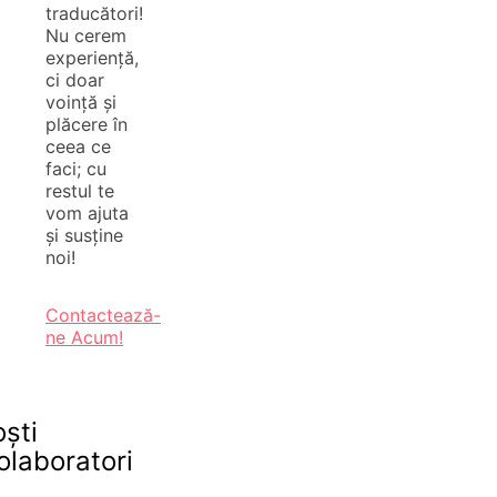
traducători!
Nu cerem
experiență,
ci doar
voință și
plăcere în
ceea ce
faci; cu
restul te
vom ajuta
și susține
noi!
Contactează-
ne Acum!
oști
olaboratori