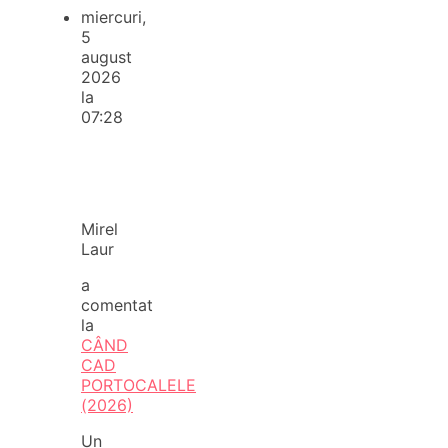
miercuri,
5
august
2026
la
07:28
Mirel
Laur
a
comentat
la
CÂND
CAD
PORTOCALELE
(2026)
Un