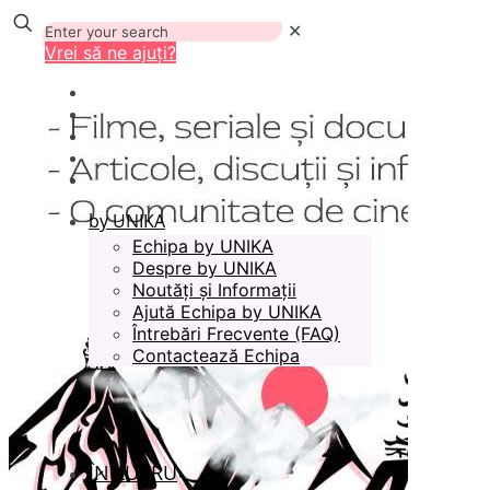
✕
Vrei să ne ajuți?
by UNIKA
Echipa by UNIKA
Despre by UNIKA
Noutăți și Informații
Ajută Echipa by UNIKA
Întrebări Frecvente (FAQ)
Contactează Echipa
ÎN LUCRU