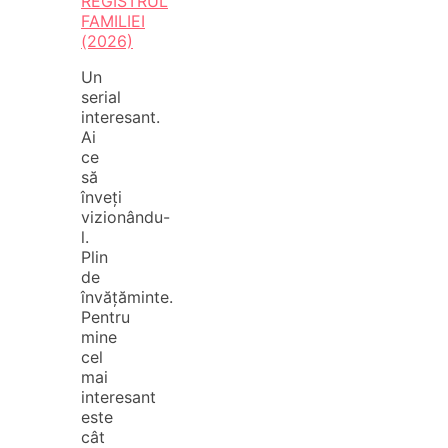
REGISTRUL
FAMILIEI
(2026)
Un
serial
interesant.
Ai
ce
să
înveți
vizionându-
l.
Plin
de
învățăminte.
Pentru
mine
cel
mai
interesant
este
cât