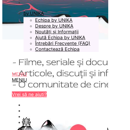
by UNIKA
Echipa by UNIKA
Despre by UNIKA
Noutăți și Informații
Ajută Echipa by UNIKA
Întrebări Frecvente (FAQ)
Contactează Echipa
MENIU
MENIU
Vrei să ne ajuți?