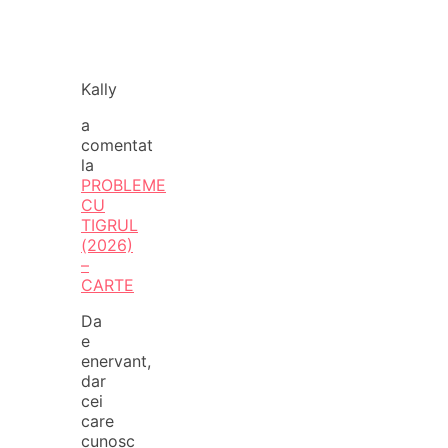
Kally
a
comentat
la
PROBLEME
CU
TIGRUL
(2026)
–
CARTE
Da
e
enervant,
dar
cei
care
cunosc