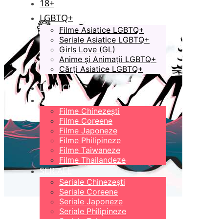
18+
LGBTQ+
Filme Asiatice LGBTQ+
Seriale Asiatice LGBTQ+
Girls Love (GL)
Anime și Animații LGBTQ+
Cărți Asiatice LGBTQ+
ÎN LUCRU
FILME
Filme Chinezești
Filme Coreene
Filme Japoneze
Filme Philipineze
Filme Taiwaneze
Filme Thailandeze
SERIALE
Seriale Chinezești
Seriale Coreene
Seriale Japoneze
Seriale Philipineze