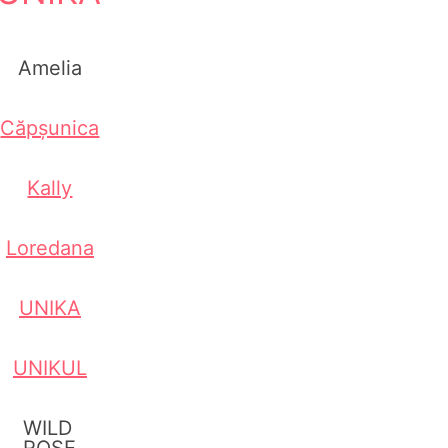
Amelia
Căpșunica
Kally
Loredana
UNIKA
UNIKUL
WILD
ROSE