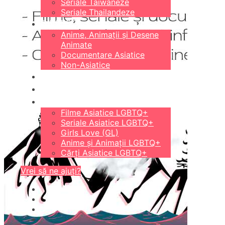
Seriale Taiwaneze
Seriale Thailandeze
DIVERSE
Anime, Animații și Desene
Animate
Documentare Asiatice
Non-Asiatice
CĂRȚI
18+
LGBTQ+
Filme Asiatice LGBTQ+
Seriale Asiatice LGBTQ+
Girls Love (GL)
Anime și Animații LGBTQ+
Cărți Asiatice LGBTQ+
Vrei să ne ajuți?