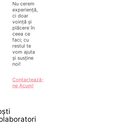
Nu cerem
experiență,
ci doar
voință și
plăcere în
ceea ce
faci; cu
restul te
vom ajuta
și susține
noi!
Contactează-
ne Acum!
oști
olaboratori