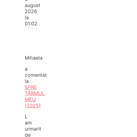
august
2026
la
01:02
Mihaela
a
comentat
la
SPRE
ȚĂRMUL
MEU
(2025)
L
am
urmarit
de