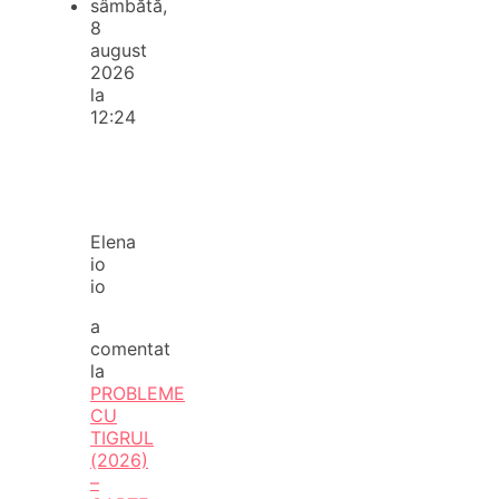
sâmbătă,
8
august
2026
la
12:24
Elena
io
io
a
comentat
la
PROBLEME
CU
TIGRUL
(2026)
–