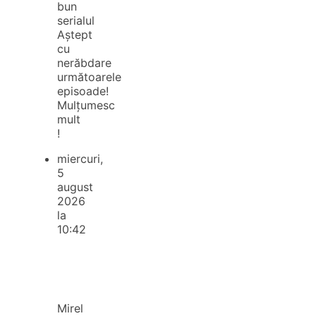
bun
serialul
Aștept
cu
nerăbdare
următoarele
episoade!
Mulțumesc
mult
!
miercuri,
5
august
2026
la
10:42
Mirel