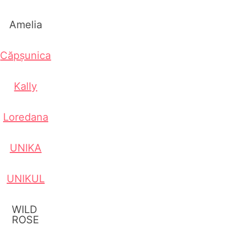
Amelia
Căpșunica
Kally
Loredana
UNIKA
UNIKUL
WILD
ROSE