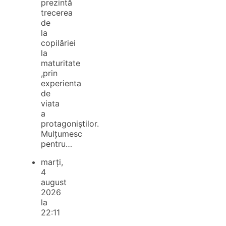
prezintă
trecerea
de
la
copilăriei
la
maturitate
,prin
experienta
de
viata
a
protagoniștilor.
Mulțumesc
pentru…
marți,
4
august
2026
la
22:11