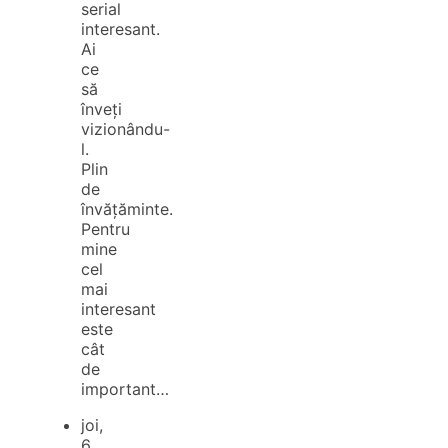
serial
interesant.
Ai
ce
să
înveți
vizionându-
l.
Plin
de
învățăminte.
Pentru
mine
cel
mai
interesant
este
cât
de
important…
joi,
6