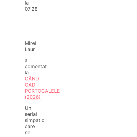
la
07:28
Mirel
Laur
a
comentat
la
CÂND
CAD
PORTOCALELE
(2026)
Un
serial
simpatic,
care
ne