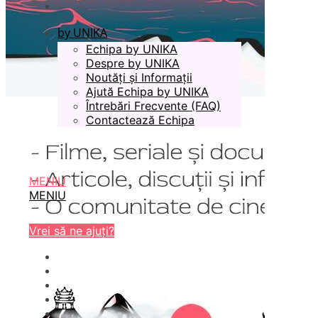
by UNIKA
Echipa by UNIKA
Despre by UNIKA
Noutăți și Informații
Ajută Echipa by UNIKA
Întrebări Frecvente (FAQ)
Contactează Echipa
MENIU
MENIU
Vrei să ne ajuți?