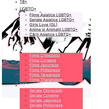
18+
LGBTQ+
Filme Asiatice LGBTQ+
Seriale Asiatice LGBTQ+
Girls Love (GL)
Anime și Animații LGBTQ+
Cărți Asiatice LGBTQ+
ÎN LUCRU
FILME
Filme Chinezești
Filme Coreene
Filme Japoneze
Filme Philipineze
Filme Taiwaneze
Filme Thailandeze
SERIALE
Seriale Chinezești
Seriale Coreene
Seriale Japoneze
Seriale Philipineze