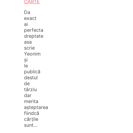
CARTE
Da
exact
ai
perfecta
dreptate
asa
scrie
Yeonim
și
le
publică
destul
de
târziu
dar
merita
așteptarea
fiindcă
cărțile
sunt…