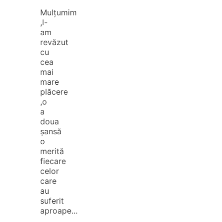
Mulțumim
,l-
am
revăzut
cu
cea
mai
mare
plăcere
,o
a
doua
șansă
o
merită
fiecare
celor
care
au
suferit
aproape…