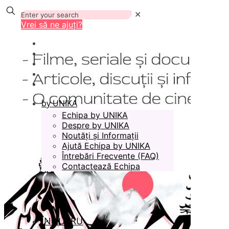
✕
Vrei să ne ajuți?
by UNIKA
Echipa by UNIKA
Despre by UNIKA
Noutăți și Informații
Ajută Echipa by UNIKA
Întrebări Frecvente (FAQ)
Contactează Echipa
ÎN LUCRU