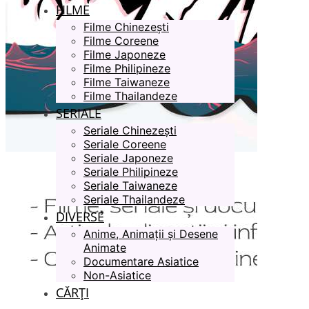
FILME
Filme Chinezești
Filme Coreene
Filme Japoneze
Filme Philipineze
Filme Taiwaneze
Filme Thailandeze
SERIALE
Seriale Chinezești
Seriale Coreene
Seriale Japoneze
Seriale Philipineze
Seriale Taiwaneze
Seriale Thailandeze
DIVERSE
Anime, Animații și Desene
Animate
Documentare Asiatice
Non-Asiatice
CĂRȚI