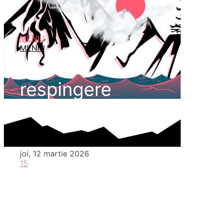
MENIU
MENIU
respingere
joi, 12 martie 2026
15