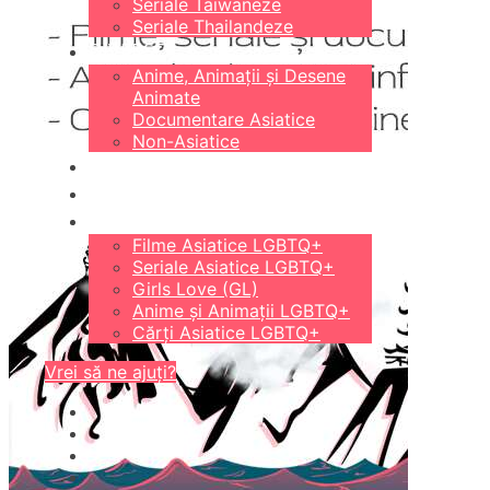
Seriale Taiwaneze
Seriale Thailandeze
DIVERSE
Anime, Animații și Desene
Animate
Documentare Asiatice
Non-Asiatice
CĂRȚI
18+
LGBTQ+
Filme Asiatice LGBTQ+
Seriale Asiatice LGBTQ+
Girls Love (GL)
Anime și Animații LGBTQ+
Cărți Asiatice LGBTQ+
Vrei să ne ajuți?