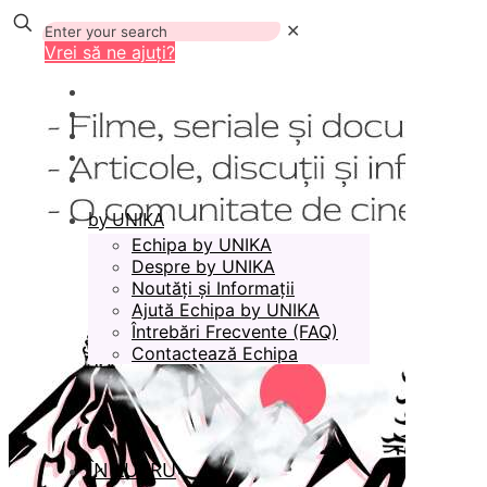
✕
Vrei să ne ajuți?
by UNIKA
Echipa by UNIKA
Despre by UNIKA
Noutăți și Informații
Ajută Echipa by UNIKA
Întrebări Frecvente (FAQ)
Contactează Echipa
ÎN LUCRU