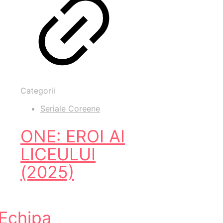
Categorii
Seriale Coreene
ONE: EROI AI
LICEULUI
(2025)
Echipa