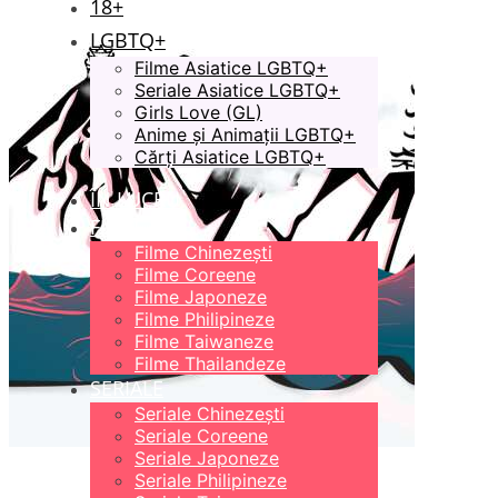
18+
LGBTQ+
Filme Asiatice LGBTQ+
Seriale Asiatice LGBTQ+
Girls Love (GL)
Anime și Animații LGBTQ+
Cărți Asiatice LGBTQ+
ÎN LUCRU
FILME
Filme Chinezești
Filme Coreene
Filme Japoneze
Filme Philipineze
Filme Taiwaneze
Filme Thailandeze
SERIALE
Seriale Chinezești
Seriale Coreene
Seriale Japoneze
Seriale Philipineze