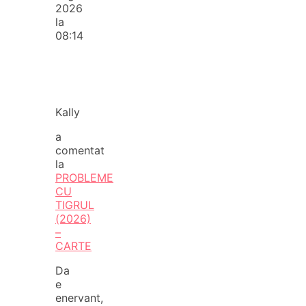
2026
la
08:14
Kally
a
comentat
la
PROBLEME
CU
TIGRUL
(2026)
–
CARTE
Da
e
enervant,