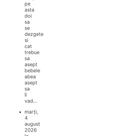
pe
asta
doi
sa
se
dezgete
si
cat
trebue
sa
asept
bebele
abea
asept
sa
îi
vad…
marți,
4
august
2026
la