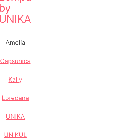
by
UNIKA
Amelia
Căpșunica
Kally
Loredana
UNIKA
UNIKUL