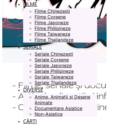
FILME
Filme Chinezești
Filme Coreene
Filme Japoneze
Filme Philipineze
Filme Taiwaneze
Filme Thailandeze
SERIALE
Seriale Chinezești
Seriale Coreene
Seriale Japoneze
Seriale Philipineze
Seriale Taiwaneze
Seriale Thailandeze
DIVERSE
Anime, Animații și Desene
Animate
Documentare Asiatice
Non-Asiatice
CĂRȚI