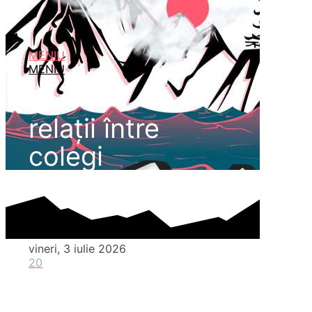
MENIU
MENIU
relații între
colegi
vineri, 3 iulie 2026
20