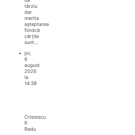
târziu
dar
merita
așteptarea
fiindcă
cărțile
sunt…
joi,
6
august
2026
la
14:38
Cristescu
P.
Radu