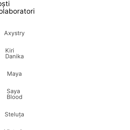
oști
olaboratori
Axystry
Kiri
Danika
Maya
Saya
Blood
Steluța