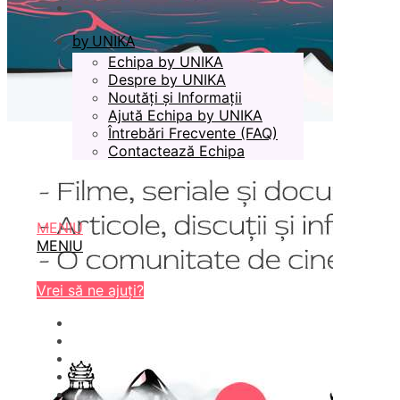
by UNIKA
Echipa by UNIKA
Despre by UNIKA
Noutăți și Informații
Ajută Echipa by UNIKA
Întrebări Frecvente (FAQ)
Contactează Echipa
MENIU
MENIU
Vrei să ne ajuți?