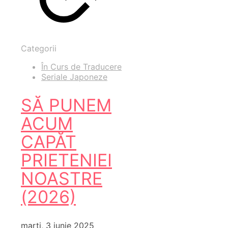
Categorii
În Curs de Traducere
Seriale Japoneze
SĂ PUNEM
ACUM
CAPĂT
PRIETENIEI
NOASTRE
(2026)
marți, 3 iunie 2025