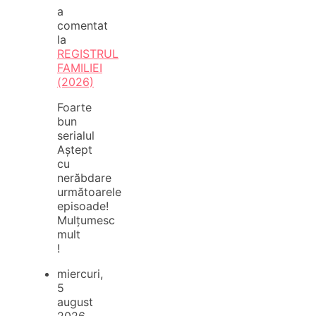
a
comentat
la
REGISTRUL
FAMILIEI
(2026)
Foarte
bun
serialul
Aștept
cu
nerăbdare
următoarele
episoade!
Mulțumesc
mult
!
miercuri,
5
august
2026