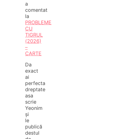
a
comentat
la
PROBLEME
CU
TIGRUL
(2026)
–
CARTE
Da
exact
ai
perfecta
dreptate
asa
scrie
Yeonim
și
le
publică
destul
de