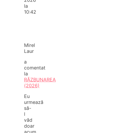
la
10:42
Mirel
Laur
a
comentat
la
RĂZBUNAREA
(2026)
Eu
urmează
să-
l
văd
doar
acum