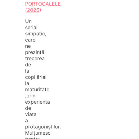
PORTOCALELE
(2026)
Un
serial
simpatic,
care
ne
prezintă
trecerea
de
la
copilăriei
la
maturitate
,prin
experienta
de
viata
a
protagoniștilor.
Mulțumesc
pentru…