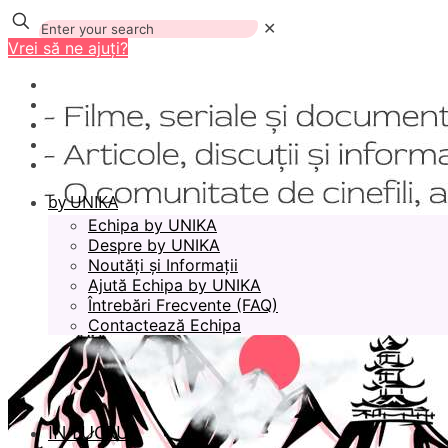
✕
Vrei să ne ajuți?
by UNIKA
Echipa by UNIKA
Despre by UNIKA
Noutăți și Informații
Ajută Echipa by UNIKA
Întrebări Frecvente (FAQ)
Contactează Echipa
ÎN LUCRU