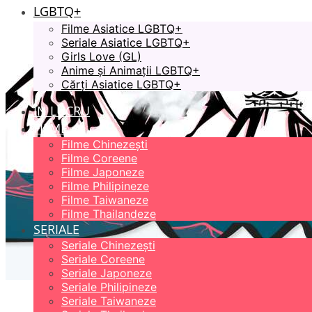
LGBTQ+
Filme Asiatice LGBTQ+
Seriale Asiatice LGBTQ+
Girls Love (GL)
Anime și Animații LGBTQ+
Cărți Asiatice LGBTQ+
ÎN LUCRU
FILME
Filme Chinezești
Filme Coreene
Filme Japoneze
Filme Philipineze
Filme Taiwaneze
Filme Thailandeze
SERIALE
Seriale Chinezești
Seriale Coreene
Seriale Japoneze
Seriale Philipineze
Seriale Taiwaneze