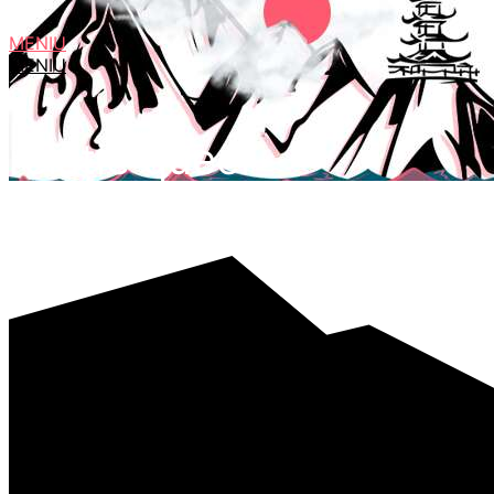
MENIU
MENIU
relație queer