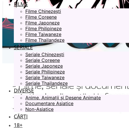
FILME
Filme Chinezești
Filme Coreene
Filme Japoneze
Filme Philipineze
Filme Taiwaneze
Filme Thailandeze
SERIALE
Seriale Chinezești
Seriale Coreene
Seriale Japoneze
Seriale Philipineze
Seriale Taiwaneze
Seriale Thailandeze
DIVERSE
Anime, Animații și Desene Animate
Documentare Asiatice
Non-Asiatice
CĂRȚI
18+