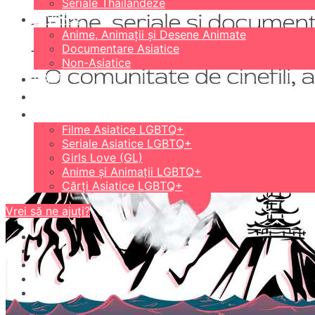
Seriale Thailandeze
DIVERSE
Anime, Animații și Desene Animate
Documentare Asiatice
Non-Asiatice
CĂRȚI
18+
LGBTQ+
Filme Asiatice LGBTQ+
Seriale Asiatice LGBTQ+
Girls Love (GL)
Anime și Animații LGBTQ+
Cărți Asiatice LGBTQ+
Vrei să ne ajuți?