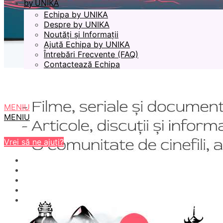
by UNIKA
Echipa by UNIKA
Despre by UNIKA
Noutăți și Informații
Ajută Echipa by UNIKA
Întrebări Frecvente (FAQ)
Contactează Echipa
MENIU
MENIU
Vrei să ne ajuți?