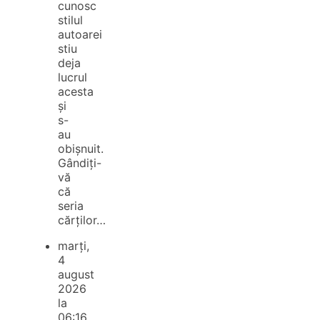
cunosc
stilul
autoarei
stiu
deja
lucrul
acesta
și
s-
au
obișnuit.
Gândiți-
vă
că
seria
cărților…
marți,
4
august
2026
la
06:16