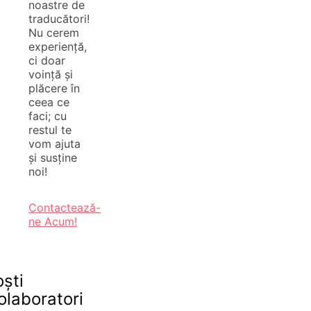
noastre de
traducători!
Nu cerem
experiență,
ci doar
voință și
plăcere în
ceea ce
faci; cu
restul te
vom ajuta
și susține
noi!
Contactează-
ne Acum!
oști
olaboratori