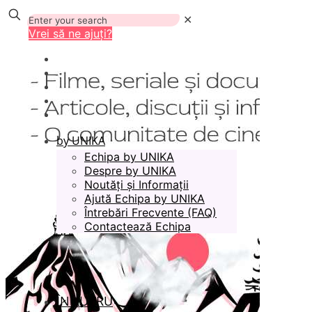
✕
Vrei să ne ajuți?
by UNIKA
Echipa by UNIKA
Despre by UNIKA
Noutăți și Informații
Ajută Echipa by UNIKA
Întrebări Frecvente (FAQ)
Contactează Echipa
ÎN LUCRU