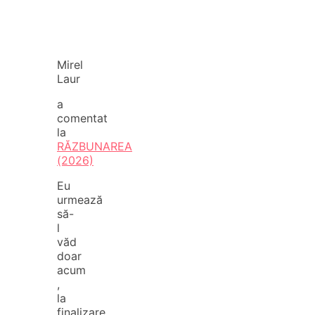
Mirel
Laur
a
comentat
la
RĂZBUNAREA
(2026)
Eu
urmează
să-
l
văd
doar
acum
,
la
finalizare.