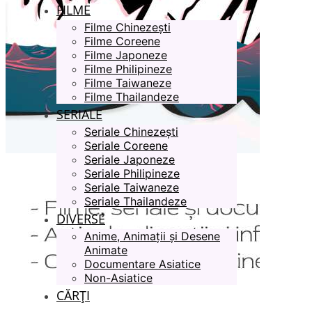
FILME
Filme Chinezești
Filme Coreene
Filme Japoneze
Filme Philipineze
Filme Taiwaneze
Filme Thailandeze
SERIALE
Seriale Chinezești
Seriale Coreene
Seriale Japoneze
Seriale Philipineze
Seriale Taiwaneze
Seriale Thailandeze
DIVERSE
Anime, Animații și Desene
Animate
Documentare Asiatice
Non-Asiatice
CĂRȚI