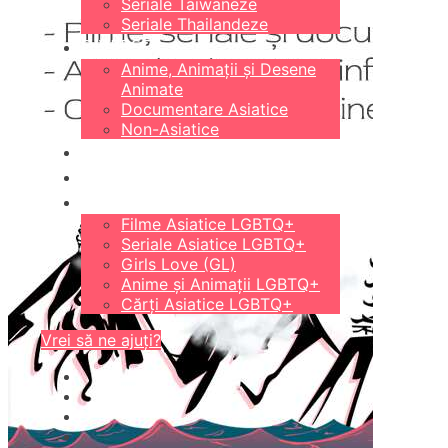
Seriale Taiwaneze
Seriale Thailandeze
DIVERSE
Anime, Animații și Desene
Animate
Documentare Asiatice
Non-Asiatice
CĂRȚI
18+
LGBTQ+
Filme Asiatice LGBTQ+
Seriale Asiatice LGBTQ+
Girls Love (GL)
Anime și Animații LGBTQ+
Cărți Asiatice LGBTQ+
Vrei să ne ajuți?