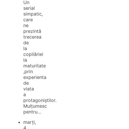
Un
serial
simpatic,
care
ne
prezintă
trecerea
de
la
copilăriei
la
maturitate
,prin
experienta
de
viata
a
protagoniștilor.
Mulțumesc
pentru…
marți,
4