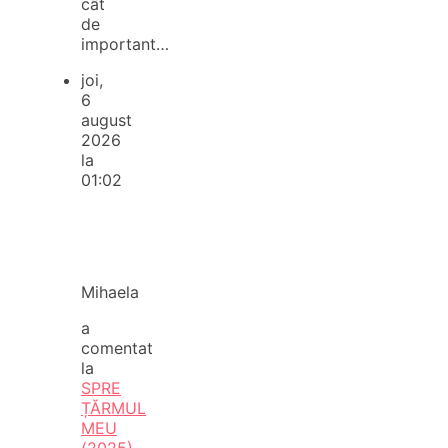
cât
de
important…
joi,
6
august
2026
la
01:02
Mihaela
a
comentat
la
SPRE
ȚĂRMUL
MEU
(2025)