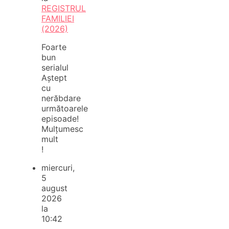
REGISTRUL
FAMILIEI
(2026)
Foarte
bun
serialul
Aștept
cu
nerăbdare
următoarele
episoade!
Mulțumesc
mult
!
miercuri,
5
august
2026
la
10:42