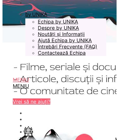
by UNIKA
Echipa by UNIKA
Despre by UNIKA
Noutăți și Informații
Ajută Echipa by UNIKA
Întrebări Frecvente (FAQ)
Contactează Echipa
MENIU
MENIU
Vrei să ne ajuți?