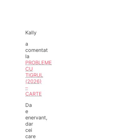
Kally
a
comentat
la
PROBLEME
CU
TIGRUL
(2026)
–
CARTE
Da
e
enervant,
dar
cei
care