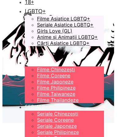
18+
LGBTQ+
Filme Asiatice LGBTQ+
Seriale Asiatice LGBTQ+
Girls Love (GL)
Anime și Animații LGBTQ+
Cărți Asiatice LGBTQ+
ÎN LUCRU
FILME
Filme Chinezești
Filme Coreene
Filme Japoneze
Filme Philipineze
Filme Taiwaneze
Filme Thailandeze
SERIALE
Seriale Chinezești
Seriale Coreene
Seriale Japoneze
Seriale Philipineze