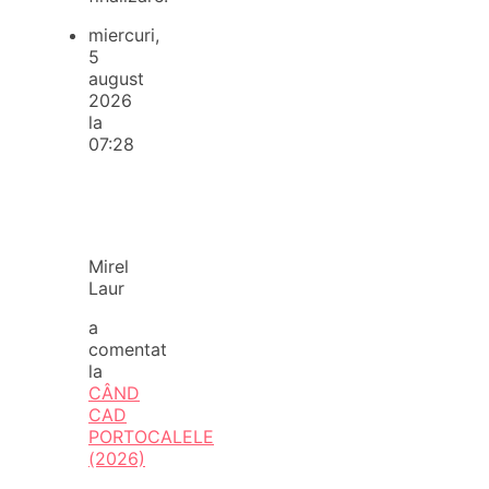
miercuri,
5
august
2026
la
07:28
Mirel
Laur
a
comentat
la
CÂND
CAD
PORTOCALELE
(2026)