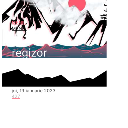
MENIU
MENIU
regizor
joi, 19 ianuarie 2023
427