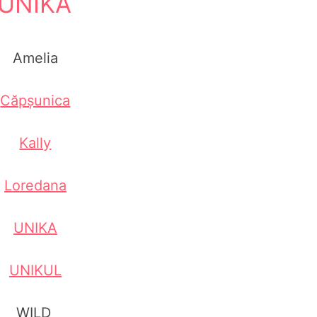
UNIKA
Amelia
Căpșunica
Kally
Loredana
UNIKA
UNIKUL
WILD