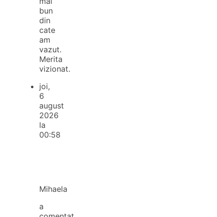
mai
bun
din
cate
am
vazut.
Merita
vizionat.
joi,
6
august
2026
la
00:58
Mihaela
a
comentat