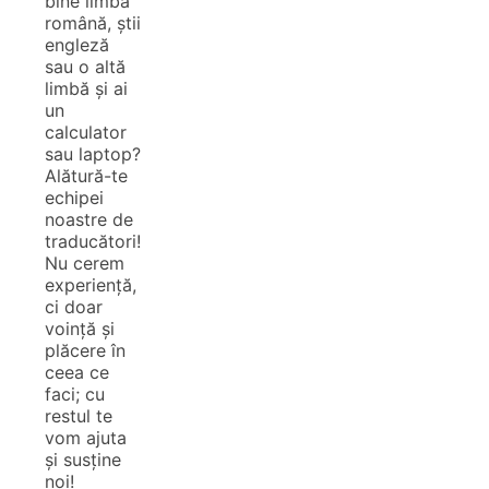
bine limba
română, știi
engleză
sau o altă
limbă și ai
un
calculator
sau laptop?
Alătură-te
echipei
noastre de
traducători!
Nu cerem
experiență,
ci doar
voință și
plăcere în
ceea ce
faci; cu
restul te
vom ajuta
și susține
noi!