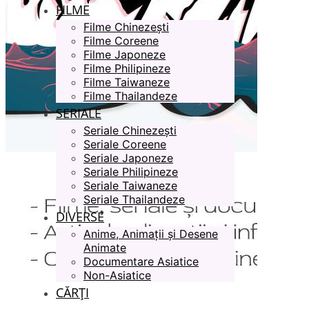
FILME
Filme Chinezești
Filme Coreene
Filme Japoneze
Filme Philipineze
Filme Taiwaneze
Filme Thailandeze
SERIALE
Seriale Chinezești
Seriale Coreene
Seriale Japoneze
Seriale Philipineze
Seriale Taiwaneze
Seriale Thailandeze
DIVERSE
Anime, Animații și Desene
Animate
Documentare Asiatice
Non-Asiatice
CĂRȚI