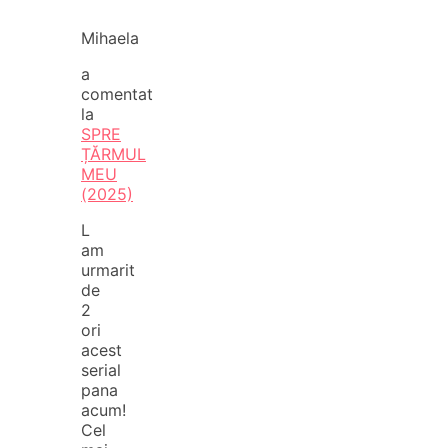
Mihaela
a
comentat
la
SPRE
ȚĂRMUL
MEU
(2025)
L
am
urmarit
de
2
ori
acest
serial
pana
acum!
Cel