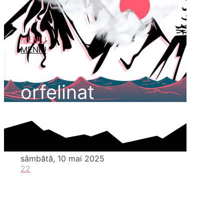
MENIU
MENIU
orfelinat
sâmbătă, 10 mai 2025
22