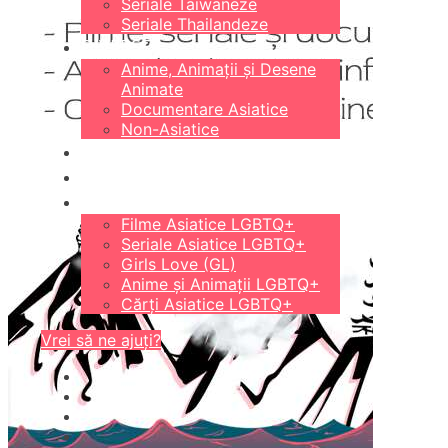
Seriale Taiwaneze
Seriale Thailandeze
DIVERSE
Anime, Animații și Desene
Animate
Documentare Asiatice
Non-Asiatice
CĂRȚI
18+
LGBTQ+
Filme Asiatice LGBTQ+
Seriale Asiatice LGBTQ+
Girls Love (GL)
Anime și Animații LGBTQ+
Cărți Asiatice LGBTQ+
Vrei să ne ajuți?