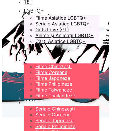
18+
LGBTQ+
Filme Asiatice LGBTQ+
Seriale Asiatice LGBTQ+
Girls Love (GL)
Anime și Animații LGBTQ+
Cărți Asiatice LGBTQ+
ÎN LUCRU
FILME
Filme Chinezești
Filme Coreene
Filme Japoneze
Filme Philipineze
Filme Taiwaneze
Filme Thailandeze
SERIALE
Seriale Chinezești
Seriale Coreene
Seriale Japoneze
Seriale Philipineze