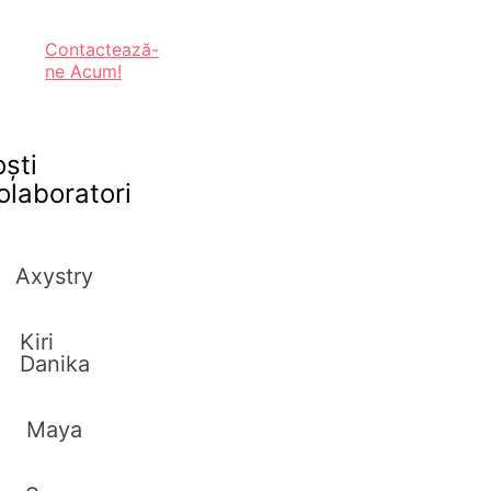
Contactează-
ne Acum!
oști
olaboratori
Axystry
Kiri
Danika
Maya