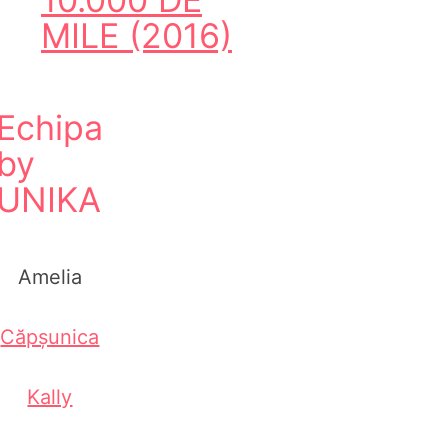
MILE (2016)
Echipa
by
UNIKA
Amelia
Căpșunica
Kally