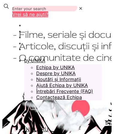
✕
Vrei să ne ajuți?
by UNIKA
Echipa by UNIKA
Despre by UNIKA
Noutăți și Informații
Ajută Echipa by UNIKA
Întrebări Frecvente (FAQ)
Contactează Echipa
ÎN LUCRU