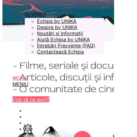
by UNIKA
Echipa by UNIKA
Despre by UNIKA
Noutăți și Informații
Ajută Echipa by UNIKA
Întrebări Frecvente (FAQ)
Contactează Echipa
MENIU
MENIU
Vrei să ne ajuți?