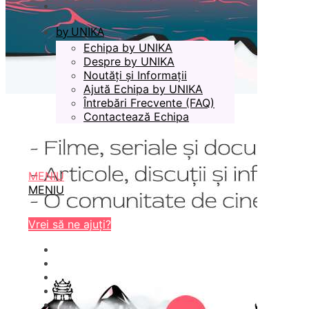
by UNIKA
Echipa by UNIKA
Despre by UNIKA
Noutăți și Informații
Ajută Echipa by UNIKA
Întrebări Frecvente (FAQ)
Contactează Echipa
MENIU
MENIU
Vrei să ne ajuți?