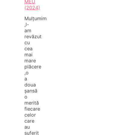
MEU
(2024)
Mulțumim
,l-
am
revăzut
cu
cea
mai
mare
plăcere
,o
a
doua
șansă
o
merită
fiecare
celor
care
au
suferit