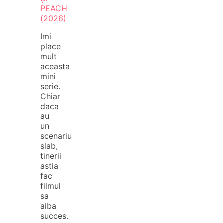
PEACH
(2026)
Imi
place
mult
aceasta
mini
serie.
Chiar
daca
au
un
scenariu
slab,
tinerii
astia
fac
filmul
sa
aiba
succes.