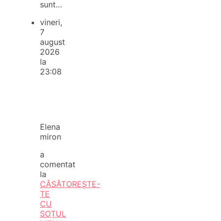
sunt…
vineri,
7
august
2026
la
23:08
Elena
miron
a
comentat
la
CĂSĂTOREȘTE-
TE
CU
SOȚUL