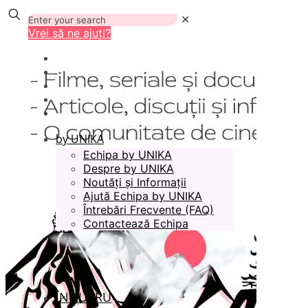
✕
Vrei să ne ajuți?
by UNIKA
Echipa by UNIKA
Despre by UNIKA
Noutăți și Informații
Ajută Echipa by UNIKA
Întrebări Frecvente (FAQ)
Contactează Echipa
ÎN LUCRU