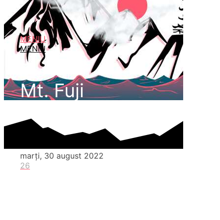
MENIU
MENIU
Mt. Fuji
marți, 30 august 2022
26