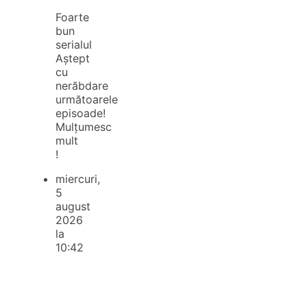
Foarte
bun
serialul
Aștept
cu
nerăbdare
următoarele
episoade!
Mulțumesc
mult
!
miercuri,
5
august
2026
la
10:42