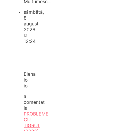
Multumesc…
sâmbătă,
8
august
2026
la
12:24
Elena
io
io
a
comentat
la
PROBLEME
CU
TIGRUL