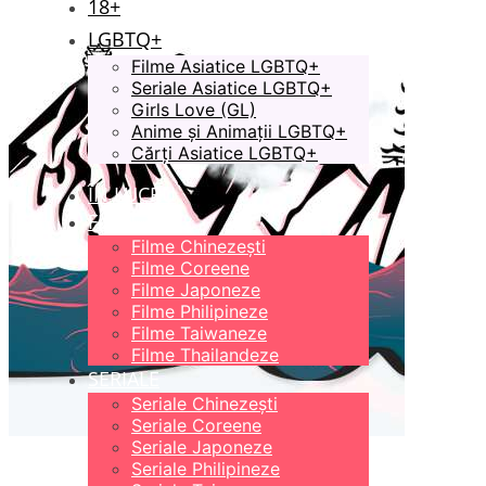
18+
LGBTQ+
Filme Asiatice LGBTQ+
Seriale Asiatice LGBTQ+
Girls Love (GL)
Anime și Animații LGBTQ+
Cărți Asiatice LGBTQ+
ÎN LUCRU
FILME
Filme Chinezești
Filme Coreene
Filme Japoneze
Filme Philipineze
Filme Taiwaneze
Filme Thailandeze
SERIALE
Seriale Chinezești
Seriale Coreene
Seriale Japoneze
Seriale Philipineze