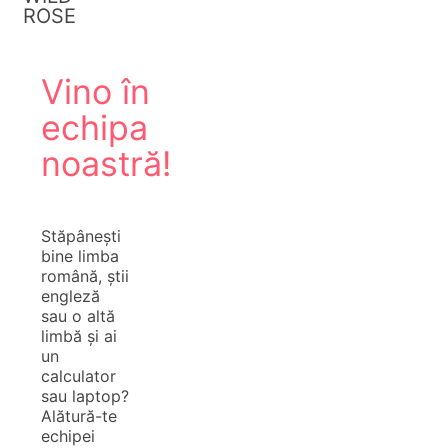
ROSE
Vino în
echipa
noastră!
Stăpânești
bine limba
română, știi
engleză
sau o altă
limbă și ai
un
calculator
sau laptop?
Alătură-te
echipei