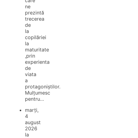
care
ne
prezintă
trecerea
de
la
copilăriei
la
maturitate
,prin
experienta
de
viata
a
protagoniștilor.
Mulțumesc
pentru…
marți,
4
august
2026
la