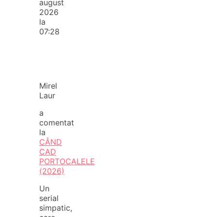
august
2026
la
07:28
Mirel
Laur
a
comentat
la
CÂND
CAD
PORTOCALELE
(2026)
Un
serial
simpatic,