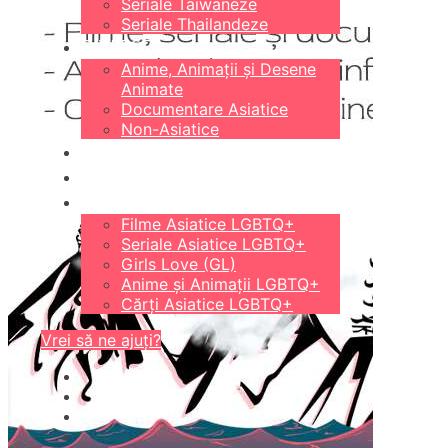
Seriale Taiwaneze
Seriale Thailandeze
DIVERSE
Anime, Animații și Desene
Animate
Documentare Asiatice
Non-Asiatice
CĂRȚI
18+
LGBTQ+
Filme Asiatice LGBTQ+
Seriale Asiatice LGBTQ+
Girls Love (GL)
Anime și Animații LGBTQ+
Cărți Asiatice LGBTQ+
Vrei să ne ajuți?