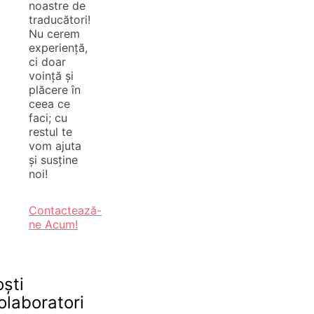
noastre de
traducători!
Nu cerem
experiență,
ci doar
voință și
plăcere în
ceea ce
faci; cu
restul te
vom ajuta
și susține
noi!
Contactează-
ne Acum!
oști
olaboratori