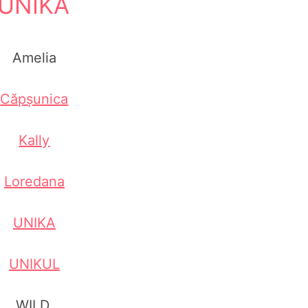
UNIKA
Amelia
Căpșunica
Kally
Loredana
UNIKA
UNIKUL
WILD