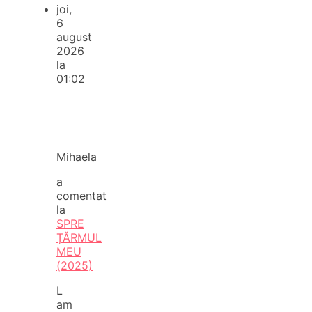
joi,
6
august
2026
la
01:02
Mihaela
a
comentat
la
SPRE
ȚĂRMUL
MEU
(2025)
L
am