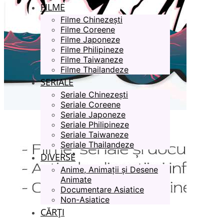
FILME
Filme Chinezești
Filme Coreene
Filme Japoneze
Filme Philipineze
Filme Taiwaneze
Filme Thailandeze
SERIALE
Seriale Chinezești
Seriale Coreene
Seriale Japoneze
Seriale Philipineze
Seriale Taiwaneze
Seriale Thailandeze
DIVERSE
Anime, Animații și Desene
Animate
Documentare Asiatice
Non-Asiatice
CĂRȚI