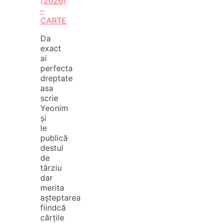
(2026)
–
CARTE
Da
exact
ai
perfecta
dreptate
asa
scrie
Yeonim
și
le
publică
destul
de
târziu
dar
merita
așteptarea
fiindcă
cărțile