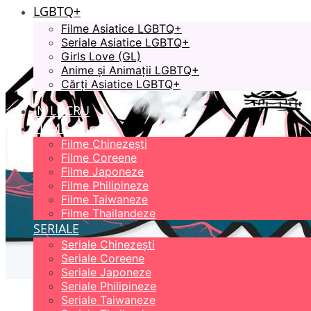
LGBTQ+
Filme Asiatice LGBTQ+
Seriale Asiatice LGBTQ+
Girls Love (GL)
Anime și Animații LGBTQ+
Cărți Asiatice LGBTQ+
ÎN LUCRU
FILME
Filme Chinezești
Filme Coreene
Filme Japoneze
Filme Philipineze
Filme Taiwaneze
Filme Thailandeze
SERIALE
Seriale Chinezești
Seriale Coreene
Seriale Japoneze
Seriale Philipineze
Seriale Taiwaneze