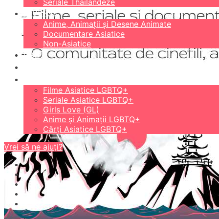
Seriale Thailandeze
DIVERSE
Anime, Animații și Desene Animate
Documentare Asiatice
Non-Asiatice
CĂRȚI
18+
LGBTQ+
Filme Asiatice LGBTQ+
Seriale Asiatice LGBTQ+
Girls Love (GL)
Anime și Animații LGBTQ+
Cărți Asiatice LGBTQ+
Vrei să ne ajuți?