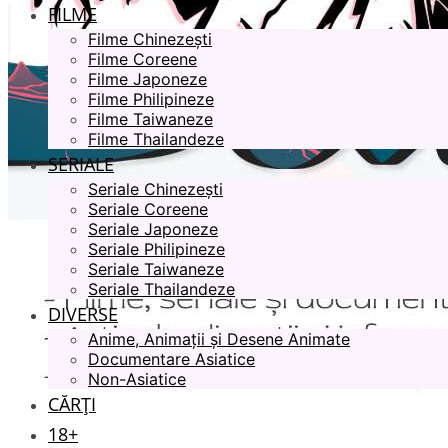
FILME
Filme Chinezești
Filme Coreene
Filme Japoneze
Filme Philipineze
Filme Taiwaneze
Filme Thailandeze
SERIALE
Seriale Chinezești
Seriale Coreene
Seriale Japoneze
Seriale Philipineze
Seriale Taiwaneze
Seriale Thailandeze
DIVERSE
Anime, Animații și Desene Animate
Documentare Asiatice
Non-Asiatice
CĂRȚI
18+