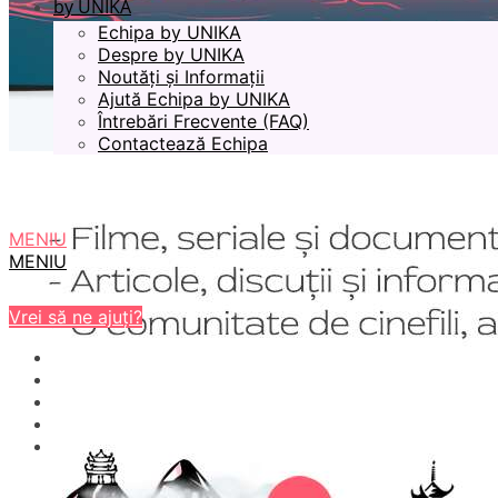
by UNIKA
Echipa by UNIKA
Despre by UNIKA
Noutăți și Informații
Ajută Echipa by UNIKA
Întrebări Frecvente (FAQ)
Contactează Echipa
MENIU
MENIU
Vrei să ne ajuți?