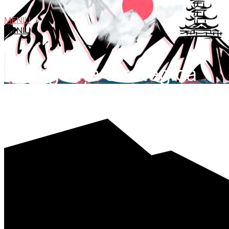
MENIU
MENIU
inteligență strategică