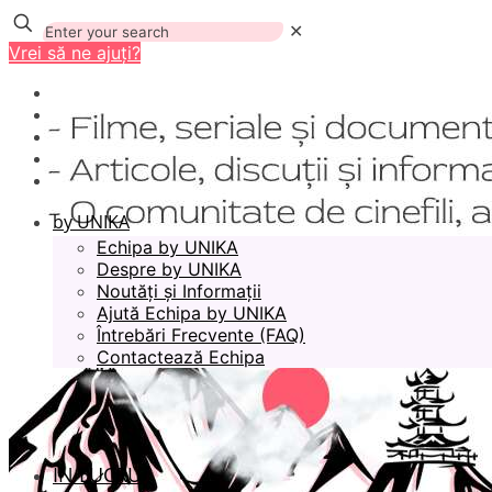
✕
Vrei să ne ajuți?
by UNIKA
Echipa by UNIKA
Despre by UNIKA
Noutăți și Informații
Ajută Echipa by UNIKA
Întrebări Frecvente (FAQ)
Contactează Echipa
ÎN LUCRU