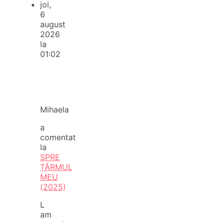
joi,
6
august
2026
la
01:02
Mihaela
a
comentat
la
SPRE
ȚĂRMUL
MEU
(2025)
L
am