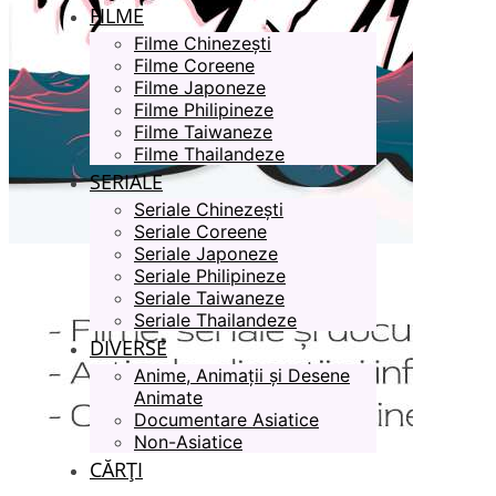
FILME
Filme Chinezești
Filme Coreene
Filme Japoneze
Filme Philipineze
Filme Taiwaneze
Filme Thailandeze
SERIALE
Seriale Chinezești
Seriale Coreene
Seriale Japoneze
Seriale Philipineze
Seriale Taiwaneze
Seriale Thailandeze
DIVERSE
Anime, Animații și Desene
Animate
Documentare Asiatice
Non-Asiatice
CĂRȚI