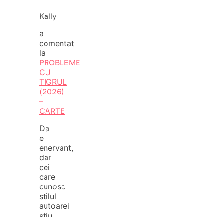
Kally
a
comentat
la
PROBLEME
CU
TIGRUL
(2026)
–
CARTE
Da
e
enervant,
dar
cei
care
cunosc
stilul
autoarei
stiu