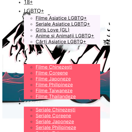
18+
LGBTQ+
Filme Asiatice LGBTQ+
Seriale Asiatice LGBTQ+
Girls Love (GL)
Anime și Animații LGBTQ+
Cărți Asiatice LGBTQ+
ÎN LUCRU
FILME
Filme Chinezești
Filme Coreene
Filme Japoneze
Filme Philipineze
Filme Taiwaneze
Filme Thailandeze
SERIALE
Seriale Chinezești
Seriale Coreene
Seriale Japoneze
Seriale Philipineze