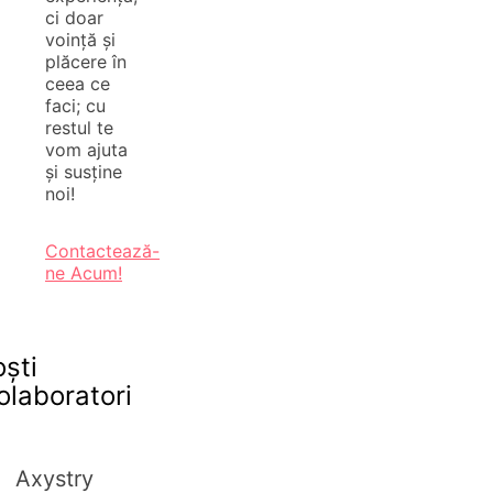
ci doar
voință și
plăcere în
ceea ce
faci; cu
restul te
vom ajuta
și susține
noi!
Contactează-
ne Acum!
oști
olaboratori
Axystry