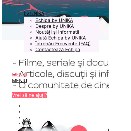
by UNIKA
Echipa by UNIKA
Despre by UNIKA
Noutăți și Informații
Ajută Echipa by UNIKA
Întrebări Frecvente (FAQ)
Contactează Echipa
MENIU
MENIU
Vrei să ne ajuți?