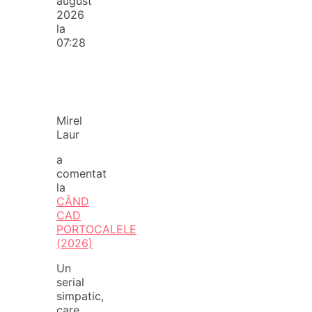
august
2026
la
07:28
Mirel
Laur
a
comentat
la
CÂND
CAD
PORTOCALELE
(2026)
Un
serial
simpatic,
care