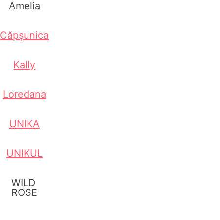
Amelia
Căpșunica
Kally
Loredana
UNIKA
UNIKUL
WILD
ROSE