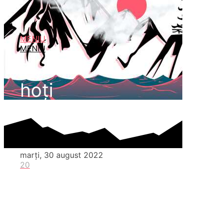
MENIU
MENIU
hoți
marți, 30 august 2022
20