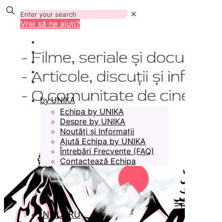
✕
Vrei să ne ajuți?
by UNIKA
Echipa by UNIKA
Despre by UNIKA
Noutăți și Informații
Ajută Echipa by UNIKA
Întrebări Frecvente (FAQ)
Contactează Echipa
ÎN LUCRU