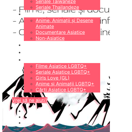
Seriale Taiwaneze
Seriale Thailandeze
DIVERSE
Anime, Animații și Desene
Animate
Documentare Asiatice
Non-Asiatice
CĂRȚI
18+
LGBTQ+
Filme Asiatice LGBTQ+
Seriale Asiatice LGBTQ+
Girls Love (GL)
Anime și Animații LGBTQ+
Cărți Asiatice LGBTQ+
Vrei să ne ajuți?