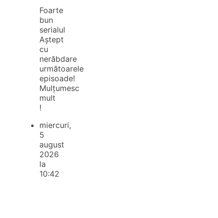
Foarte
bun
serialul
Aștept
cu
nerăbdare
următoarele
episoade!
Mulțumesc
mult
!
miercuri,
5
august
2026
la
10:42