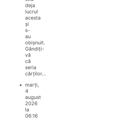
deja
lucrul
acesta
și
s-
au
obișnuit.
Gândiți-
vă
că
seria
cărților…
marți,
4
august
2026
la
06:16