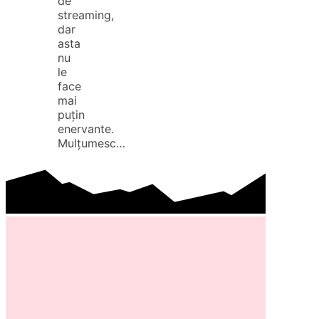
de
streaming,
dar
asta
nu
le
face
mai
puțin
enervante.
Mulțumesc…