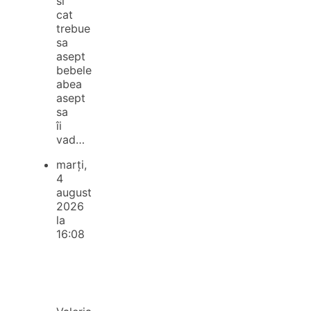
si
cat
trebue
sa
asept
bebele
abea
asept
sa
îi
vad…
marți,
4
august
2026
la
16:08