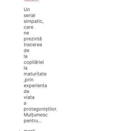
Un
serial
simpatic,
care
ne
prezintă
trecerea
de
la
copilăriei
la
maturitate
,prin
experienta
de
viata
a
protagoniștilor.
Mulțumesc
pentru…
marți,