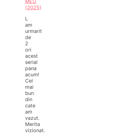
MEU
(2025)
L
am
urmarit
de
2
ori
acest
serial
pana
acum!
Cel
mai
bun
din
cate
am
vazut.
Merita
vizionat.