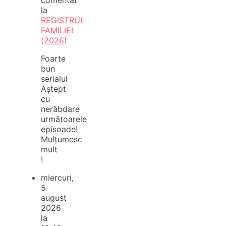
la
REGISTRUL
FAMILIEI
(2026)
Foarte
bun
serialul
Aștept
cu
nerăbdare
următoarele
episoade!
Mulțumesc
mult
!
miercuri,
5
august
2026
la