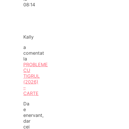
08:14
Kally
a
comentat
la
PROBLEME
CU
TIGRUL
(2026)
–
CARTE
Da
e
enervant,
dar
cei