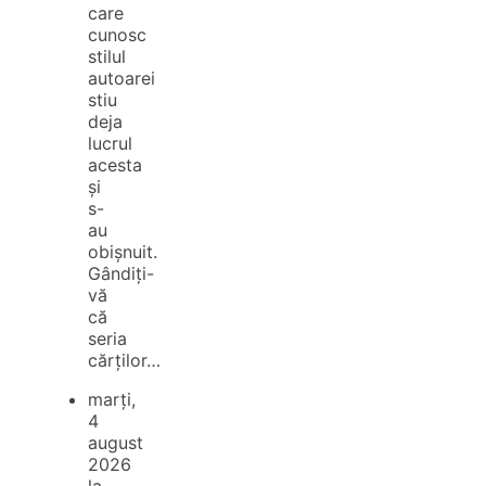
care
cunosc
stilul
autoarei
stiu
deja
lucrul
acesta
și
s-
au
obișnuit.
Gândiți-
vă
că
seria
cărților…
marți,
4
august
2026
la