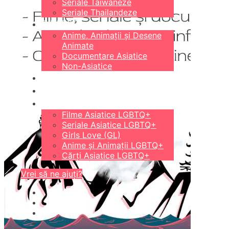
Seriale Taiwaneze
Seriale Thailandeze
DIVERSE
Anime, Animații și Desene
Animate
Documentare Asiatice
Non-Asiatice
CĂRȚI
18+
LGBTQ+
Filme Asiatice LGBTQ+
Seriale Asiatice LGBTQ+
Girls Love (GL)
Anime și Animații LGBTQ+
Cărți Asiatice LGBTQ+
Vrei să ne ajuți?