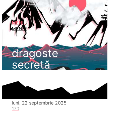
MENIU
MENIU
dragoste
secretă
luni, 22 septembrie 2025
170