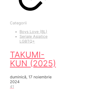
Categorii
Boys Love (BL)
Seriale Asiatice
LGBTQ+
TAKUMI-
KUN (2025)
duminică, 17 noiembrie
2024
41