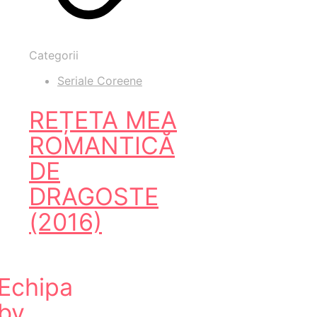
Categorii
Seriale Coreene
REȚETA MEA
ROMANTICĂ
DE
DRAGOSTE
(2016)
Echipa
by