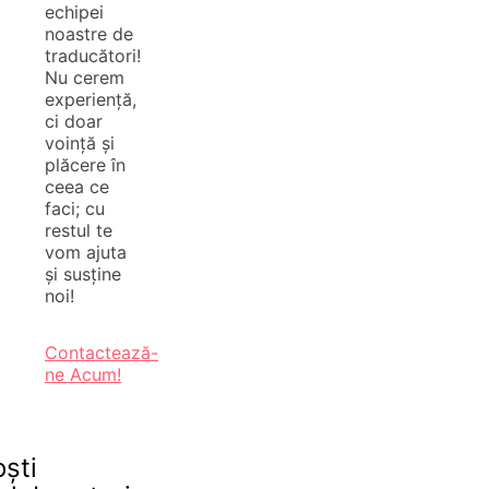
echipei
noastre de
traducători!
Nu cerem
experiență,
ci doar
voință și
plăcere în
ceea ce
faci; cu
restul te
vom ajuta
și susține
noi!
Contactează-
ne Acum!
oști