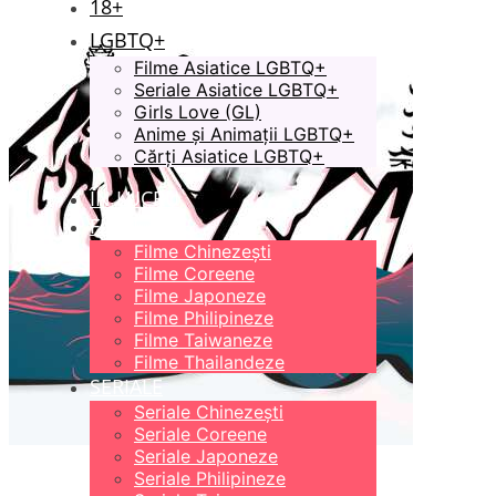
18+
LGBTQ+
Filme Asiatice LGBTQ+
Seriale Asiatice LGBTQ+
Girls Love (GL)
Anime și Animații LGBTQ+
Cărți Asiatice LGBTQ+
ÎN LUCRU
FILME
Filme Chinezești
Filme Coreene
Filme Japoneze
Filme Philipineze
Filme Taiwaneze
Filme Thailandeze
SERIALE
Seriale Chinezești
Seriale Coreene
Seriale Japoneze
Seriale Philipineze