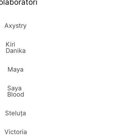
olaboratori
Axystry
Kiri
Danika
Maya
Saya
Blood
Steluța
Victoria