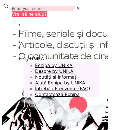
✕
Vrei să ne ajuți?
by UNIKA
Echipa by UNIKA
Despre by UNIKA
Noutăți și Informații
Ajută Echipa by UNIKA
Întrebări Frecvente (FAQ)
Contactează Echipa
ÎN LUCRU