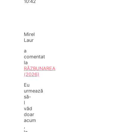
10:42
Mirel
Laur
a
comentat
la
RĂZBUNAREA
(2026)
Eu
urmează
să-
l
văd
doar
acum
,
la