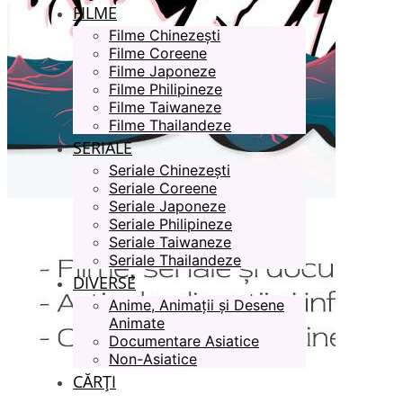
FILME
Filme Chinezești
Filme Coreene
Filme Japoneze
Filme Philipineze
Filme Taiwaneze
Filme Thailandeze
SERIALE
Seriale Chinezești
Seriale Coreene
Seriale Japoneze
Seriale Philipineze
Seriale Taiwaneze
Seriale Thailandeze
DIVERSE
Anime, Animații și Desene
Animate
Documentare Asiatice
Non-Asiatice
CĂRȚI