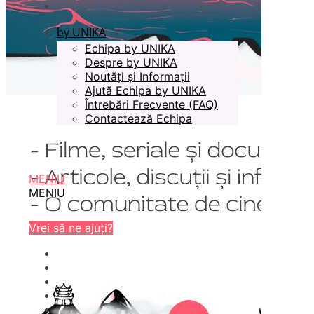
by UNIKA
Echipa by UNIKA
Despre by UNIKA
Noutăți și Informații
Ajută Echipa by UNIKA
Întrebări Frecvente (FAQ)
Contactează Echipa
MENIU
MENIU
Vrei să ne ajuți?