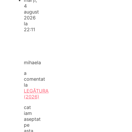
4
august
2026
la
22:11
mihaela
a
comentat
la
LEGĂTURA
(2026)
cat
iam
aseptat
pe
asta