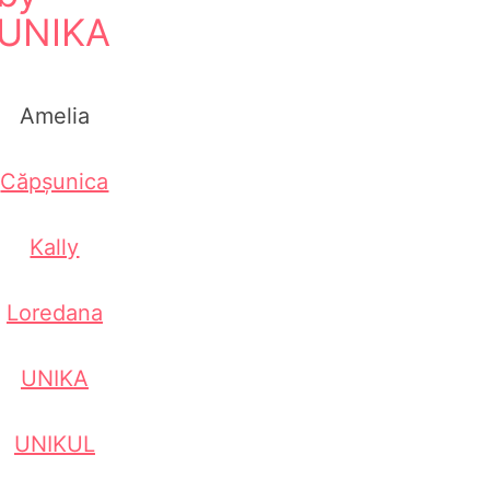
UNIKA
Amelia
Căpșunica
Kally
Loredana
UNIKA
UNIKUL