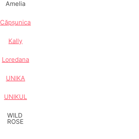
Amelia
Căpșunica
Kally
Loredana
UNIKA
UNIKUL
WILD
ROSE