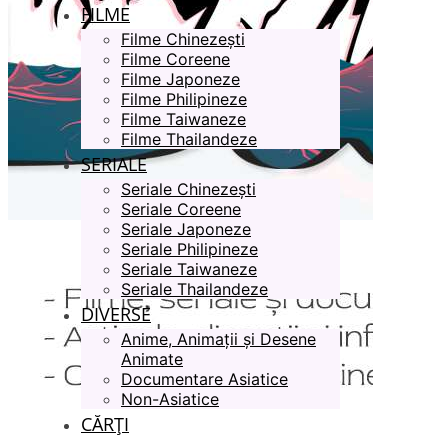
FILME
Filme Chinezești
Filme Coreene
Filme Japoneze
Filme Philipineze
Filme Taiwaneze
Filme Thailandeze
SERIALE
Seriale Chinezești
Seriale Coreene
Seriale Japoneze
Seriale Philipineze
Seriale Taiwaneze
Seriale Thailandeze
DIVERSE
Anime, Animații și Desene
Animate
Documentare Asiatice
Non-Asiatice
CĂRȚI