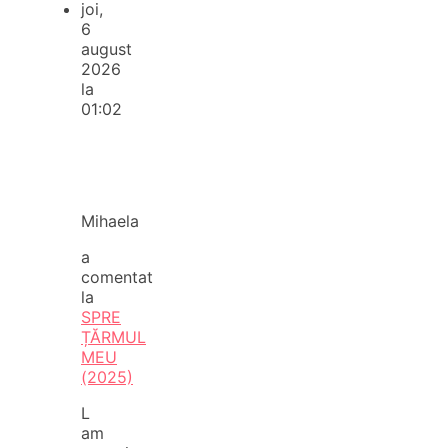
joi,
6
august
2026
la
01:02
Mihaela
a
comentat
la
SPRE
ȚĂRMUL
MEU
(2025)
L
am