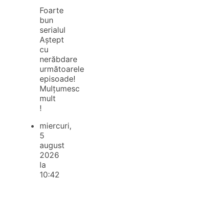
Foarte
bun
serialul
Aștept
cu
nerăbdare
următoarele
episoade!
Mulțumesc
mult
!
miercuri,
5
august
2026
la
10:42