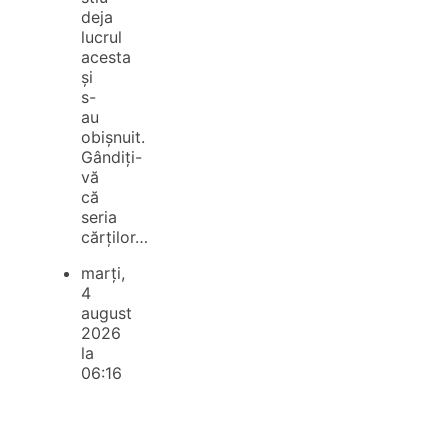
deja
lucrul
acesta
și
s-
au
obișnuit.
Gândiți-
vă
că
seria
cărților…
marți,
4
august
2026
la
06:16