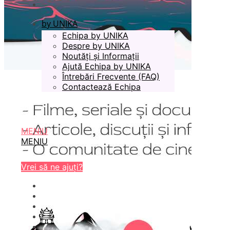
by UNIKA
Echipa by UNIKA
Despre by UNIKA
Noutăți și Informații
Ajută Echipa by UNIKA
Întrebări Frecvente (FAQ)
Contactează Echipa
MENIU
MENIU
Vrei să ne ajuți?