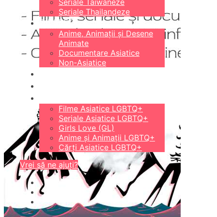
Seriale Taiwaneze
Seriale Thailandeze
DIVERSE
Anime, Animații și Desene
Animate
Documentare Asiatice
Non-Asiatice
CĂRȚI
18+
LGBTQ+
Filme Asiatice LGBTQ+
Seriale Asiatice LGBTQ+
Girls Love (GL)
Anime și Animații LGBTQ+
Cărți Asiatice LGBTQ+
Vrei să ne ajuți?