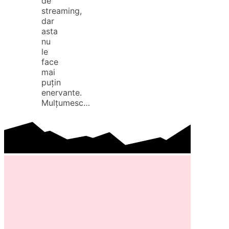
de
streaming,
dar
asta
nu
le
face
mai
puțin
enervante.
Mulțumesc…