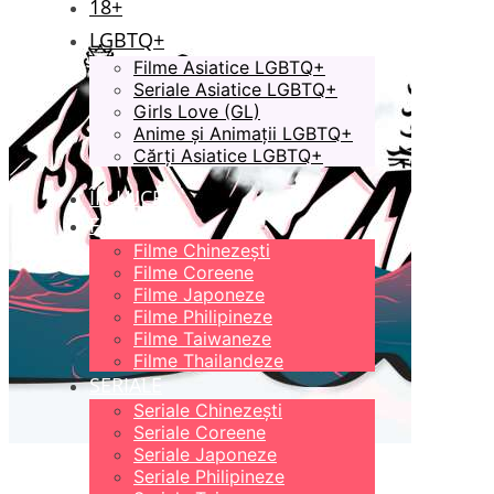
18+
LGBTQ+
Filme Asiatice LGBTQ+
Seriale Asiatice LGBTQ+
Girls Love (GL)
Anime și Animații LGBTQ+
Cărți Asiatice LGBTQ+
ÎN LUCRU
FILME
Filme Chinezești
Filme Coreene
Filme Japoneze
Filme Philipineze
Filme Taiwaneze
Filme Thailandeze
SERIALE
Seriale Chinezești
Seriale Coreene
Seriale Japoneze
Seriale Philipineze