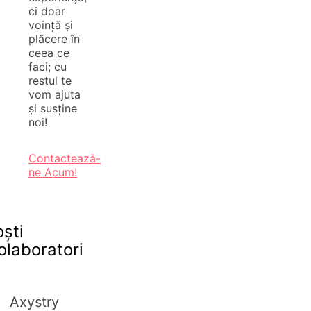
ci doar
voință și
plăcere în
ceea ce
faci; cu
restul te
vom ajuta
și susține
noi!
Contactează-
ne Acum!
oști
olaboratori
Axystry