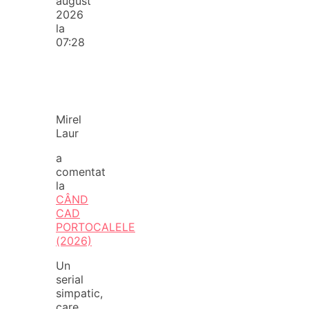
august
2026
la
07:28
Mirel
Laur
a
comentat
la
CÂND
CAD
PORTOCALELE
(2026)
Un
serial
simpatic,
care