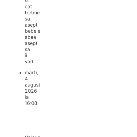
si
cat
trebue
sa
asept
bebele
abea
asept
sa
îi
vad…
marți,
4
august
2026
la
16:08