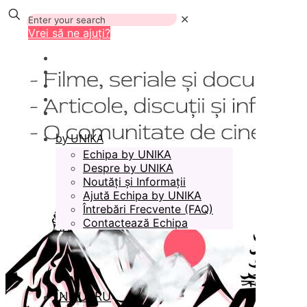
✕
Vrei să ne ajuți?
by UNIKA
Echipa by UNIKA
Despre by UNIKA
Noutăți și Informații
Ajută Echipa by UNIKA
Întrebări Frecvente (FAQ)
Contactează Echipa
ÎN LUCRU