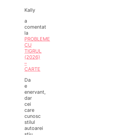
Kally
a
comentat
la
PROBLEME
CU
TIGRUL
(2026)
–
CARTE
Da
e
enervant,
dar
cei
care
cunosc
stilul
autoarei
stiu