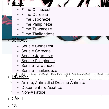
FILME
Filme Chinezești
Filme Coreene
Filme Japoneze
Filme Philipineze
Filme Taiwaneze
Filme Thailandeze
SERIALE
Seriale Chinezești
Seriale Coreene
Seriale Japoneze
Seriale Philipineze
Seriale Taiwaneze
Seriale Thailandeze
DIVERSE
Anime, Animații și Desene Animate
Documentare Asiatice
Non-Asiatice
CĂRȚI
18+