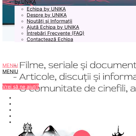
by UNIKA
Echipa by UNIKA
Despre by UNIKA
Noutăți și Informații
Ajută Echipa by UNIKA
Întrebări Frecvente (FAQ)
Contactează Echipa
MENIU
MENIU
Vrei să ne ajuți?