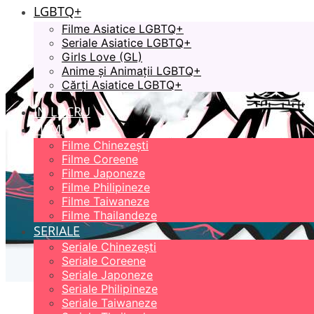
LGBTQ+
Filme Asiatice LGBTQ+
Seriale Asiatice LGBTQ+
Girls Love (GL)
Anime și Animații LGBTQ+
Cărți Asiatice LGBTQ+
ÎN LUCRU
FILME
Filme Chinezești
Filme Coreene
Filme Japoneze
Filme Philipineze
Filme Taiwaneze
Filme Thailandeze
SERIALE
Seriale Chinezești
Seriale Coreene
Seriale Japoneze
Seriale Philipineze
Seriale Taiwaneze