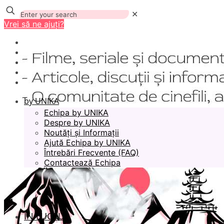
✕
Vrei să ne ajuți?
by UNIKA
Echipa by UNIKA
Despre by UNIKA
Noutăți și Informații
Ajută Echipa by UNIKA
Întrebări Frecvente (FAQ)
Contactează Echipa
ÎN LUCRU