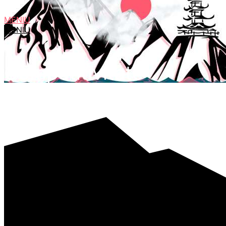
MENIU
MENIU
Competitivitate