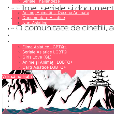
Seriale Thailandeze
DIVERSE
Anime, Animații și Desene Animate
Documentare Asiatice
Non-Asiatice
CĂRȚI
18+
LGBTQ+
Filme Asiatice LGBTQ+
Seriale Asiatice LGBTQ+
Girls Love (GL)
Anime și Animații LGBTQ+
Cărți Asiatice LGBTQ+
Vrei să ne ajuți?